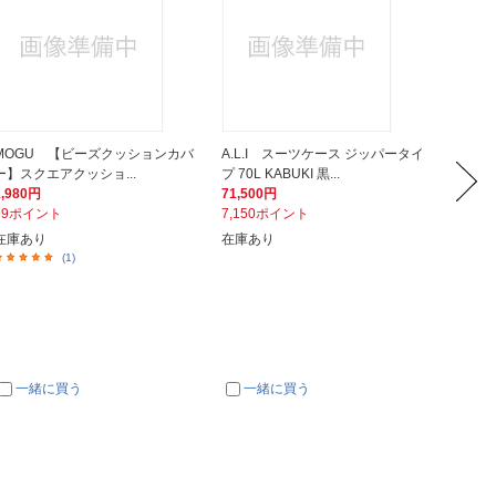
MOGU 【ビーズクッションカバ
A.L.I スーツケース ジッパータイ
SEIK
ー】スクエアクッショ...
プ 70L KABUKI 黒...
カニカル
1,980円
71,500円
132,0
99ポイント
7,150ポイント
13,2
在庫あり
在庫あり
在庫あ
(1)
一緒に買う
一緒に買う
一