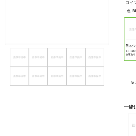
コイ
ほしいもの
色
:
B
お知らせ
Black
Carb
12,10
在庫あり
※
一緒