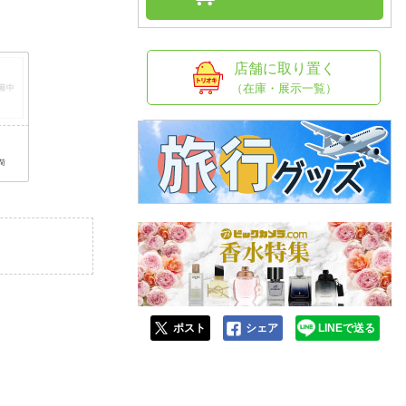
人窓口
R情報
店舗に取り置く
（在庫・展示一覧）
nglish / 中文
e
円
荷
ポスト
シェア
LINEで送る