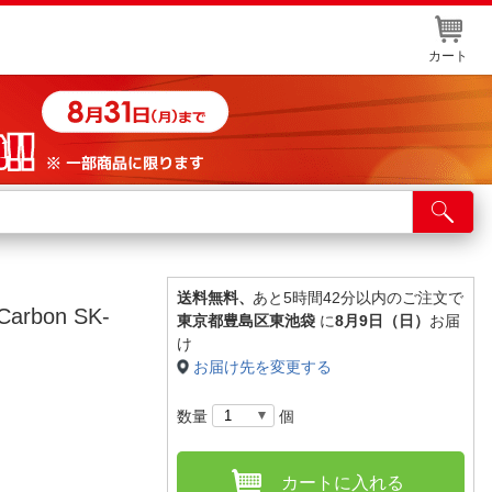
カート
店舗サービス
ット取り置き
イントカードWEB登録
送料無料、
あと5時間42分以内のご注文で
rbon SK-
東京都豊島区東池袋
に
8月9日（日）
お届
舗情報・店舗一覧
け
お届け先を変更する
取り寄せ品入荷状況照会
数量
個
カートに入れる