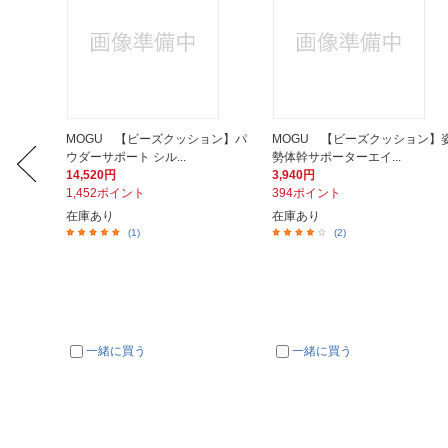
ラグ 2
MOGU 【ビーズクッション】パ
MOGU 【ビーズクッション】
ウダーサポート シル...
勢体幹サポーターエイ...
14,520円
3,940円
1,452ポイント
394ポイント
在庫あり
在庫あり
(1)
(2)
一緒に買う
一緒に買う