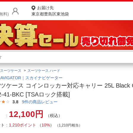
お届け先
無料)
東京都豊島区東池袋
商品をさがす
ランキングからさがす
ネ
スーツケース
スーツケース ハード
カテゴリ一覧からさがす
ポ
 NAVIGATOR｜スカイナビゲーター
ツケース コインロッカー対応キャリー 25L Black Ca
店
2-41-BKC [TSAロック搭載]
お
3.8
9
件の商品レビュー
お客様サポート
12,100円
（税込）
ント
1,210ポイント
（
10%
）
ご利用ガイド
（1,210円相当）