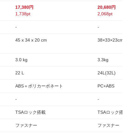
17,380円
20,680円
1,738pt
2,068pt
-
-
45 x 34 x 20 cm
38×33×23cm
3.0 kg
3.3kg
22 L
24L(32L)
ABS＋ポリカーボネート
PC+ABS
-
-
TSAロック搭載
TSAロック搭載
ファスナー
ファスナー