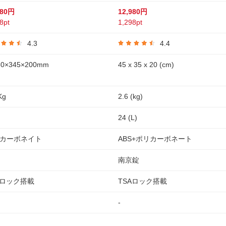
780円
12,980円
8pt
1,298pt
4.3
4.4
0×345×200mm
45 x 35 x 20 (cm)
Kg
2.6 (kg)
24 (L)
カーボネイト
ABS+ポリカーボネート
南京錠
Aロック搭載
TSAロック搭載
-