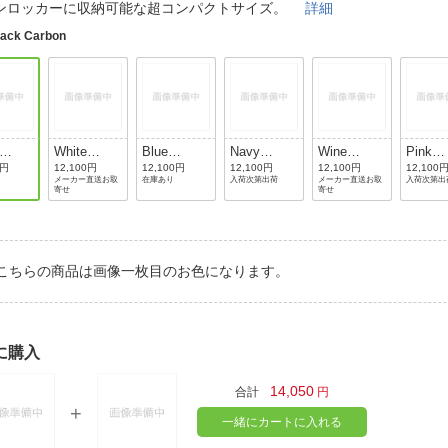
法
ンロッカーに収納可能な超コンパクトサイズ。
詳細
よくある質問・お問合せ
lack Carbon
I
ご利用規約
E
White
Blue
Navy
Wine
Pink
on
Hairline
Hairline
Carbon
Carbon
Hairlin
0円
12,100円
12,100円
12,100円
12,100円
12,100
メーカー直送お取
在庫あり
入荷次第出荷
メーカー直送お取
入荷次第出
寄せ
寄せ
こちらの商品は画像一枚目のお色になります。
に購入
14,050
合計
円
一緒にカートに入れる