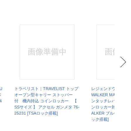
U
トラベリスト｜TRAVELIST トップ
レジェンドウォーカー
パ
オープン型キャリー ストッパー
WALKER MALIBU 
4
付 機内持込 コインロッカー 【
ンタッチレバー式スト
SSサイズ 】 アクセル ガンメタ 76-
ンロッカー対応サイズ 
25231 [TSAロック搭載]
ALKER ブルー 5208-
ック搭載]