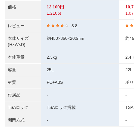
価格
12,100円
10,
1,210pt
1,07
レビュー
3.8
本体サイズ
約450×350×200mm
約45
(H×W×D)
本体重量
2.3kg
2.4 
容量
25L
22L
材質
PC+ABS
ポリ
付属品
-
-
TSAロック
TSAロック搭載
TS
開閉方式
-
-