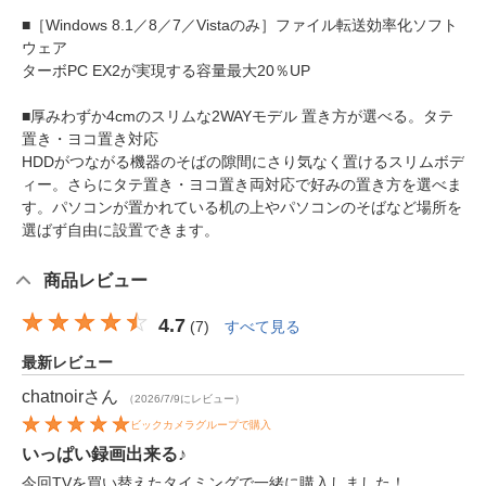
■［Windows 8.1／8／7／Vistaのみ］ファイル転送効率化ソフト
ウェア
ターボPC EX2が実現する容量最大20％UP
■厚みわずか4cmのスリムな2WAYモデル 置き方が選べる。タテ
置き・ヨコ置き対応
HDDがつながる機器のそばの隙間にさり気なく置けるスリムボデ
ィー。さらにタテ置き・ヨコ置き両対応で好みの置き方を選べま
す。パソコンが置かれている机の上やパソコンのそばなど場所を
選ばず自由に設置できます。
商品レビュー
4.7
(
7
)
すべて見る
最新レビュー
chatnoir
さん
（2026/7/9にレビュー）
ビックカメラグループで購入
いっぱい録画出来る♪
今回TVを買い替えたタイミングで一緒に購入しました！