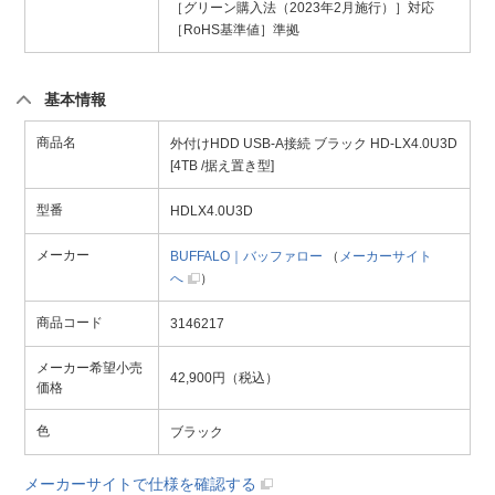
［グリーン購入法（2023年2月施行）］対応
［RoHS基準値］準拠
基本情報
商品名
外付けHDD USB-A接続 ブラック HD-LX4.0U3D
[4TB /据え置き型]
型番
HDLX4.0U3D
メーカー
BUFFALO｜バッファロー
（
メーカーサイト
へ
）
商品コード
3146217
メーカー希望小売
42,900円（税込）
価格
色
ブラック
メーカーサイトで仕様を確認する