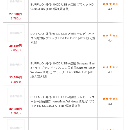
BUFFALO
外付けHDD USB-A接続 ブラック HD-
CD4U3-BA [4TB /据え置き型]
4.6
27,800円
2,780pt
BUFFALO
外付けHDD USB-A接続 テレビ・パソ
1
コン両対応 ブラック HD-LE4U3-BB [4TB /据え置
4.4
き型]
28,580円
2,858pt
BUFFALO
外付けHDD USB-A接続 Seagate Basi
cドライブ テレビ・パソコン両対応(Chrome/Mac/
1
Windows11対応) ブラック HD-SGDA4U3-B [4TB
4.6
/据え置き型]
33,980円
3,398pt
BUFFALO
外付けHDD USB-A接続 テレビ・レコ
1
ーダー録画用(Chrome/Mac/Windows11対応) ブラ
(
4.6
ック HD-SQS4U3-A [4TB /据え置き型]
32,980円
3,298pt