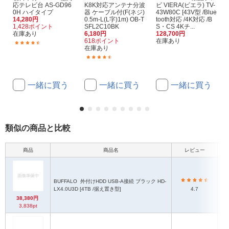
応テレビ台 AS-GD96
K8K対応アンテナ分波
ビ VIERA(ビエラ) TV-
0H ハイタイプ
器 ケーブル付(F(ネジ)
43W80C [43V型 /Blue
14,280円
0.5m-L(L字)1m) OB-T
tooth対応 /4K対応 /B
1,428ポイント
SFL2C10BK
S・CS 4Kチ...
在庫あり
6,180円
128,700円
618ポイント
在庫あり
(16)
在庫あり
(91)
一緒に買う
一緒に買う
一緒に買う
類似の商品と比較
商品
商品名
レビュー
本
BUFFALO
外付けHDD USB-A接続 ブラック HD-
W
LX4.0U3D [4TB /据え置き型]
4.7
38,380円
3,838pt