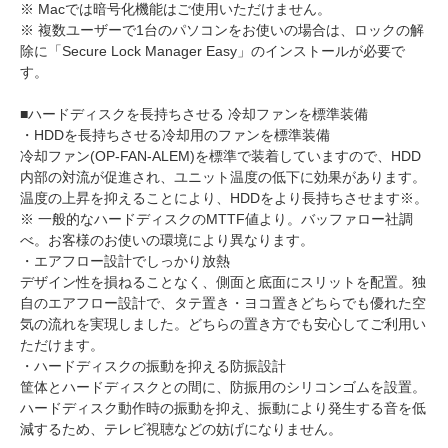
※ Macでは暗号化機能はご使用いただけません。
※ 複数ユーザーで1台のパソコンをお使いの場合は、ロックの解
除に「Secure Lock Manager Easy」のインストールが必要で
す。
■ハードディスクを長持ちさせる 冷却ファンを標準装備
・HDDを長持ちさせる冷却用のファンを標準装備
冷却ファン(OP-FAN-ALEM)を標準で装着していますので、HDD
内部の対流が促進され、ユニット温度の低下に効果があります。
温度の上昇を抑えることにより、HDDをより長持ちさせます※。
※ 一般的なハードディスクのMTTF値より。バッファロー社調
べ。お客様のお使いの環境により異なります。
・エアフロー設計でしっかり放熱
デザイン性を損ねることなく、側面と底面にスリットを配置。独
自のエアフロー設計で、タテ置き・ヨコ置きどちらでも優れた空
気の流れを実現しました。どちらの置き方でも安心してご利用い
ただけます。
・ハードディスクの振動を抑える防振設計
筐体とハードディスクとの間に、防振用のシリコンゴムを設置。
ハードディスク動作時の振動を抑え、振動により発生する音を低
減するため、テレビ視聴などの妨げになりません。