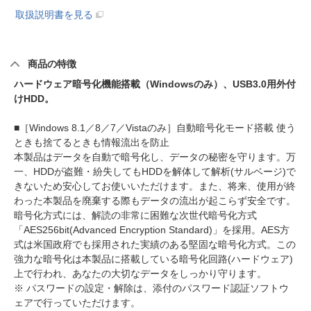
取扱説明書を見る
商品の特徴
ハードウェア暗号化機能搭載（Windowsのみ）、USB3.0用外付
けHDD。
■［Windows 8.1／8／7／Vistaのみ］自動暗号化モード搭載 使う
ときも捨てるときも情報流出を防止
本製品はデータを自動で暗号化し、データの秘密を守ります。万
一、HDDが盗難・紛失してもHDDを解体して解析(サルベージ)で
きないため安心してお使いいただけます。また、将来、使用が終
わった本製品を廃棄する際もデータの流出が起こらず安全です。
暗号化方式には、解読の非常に困難な次世代暗号化方式
「AES256bit(Advanced Encryption Standard)」を採用。AES方
式は米国政府でも採用された実績のある堅固な暗号化方式。この
強力な暗号化は本製品に搭載している暗号化回路(ハードウェア)
上で行われ、あなたの大切なデータをしっかり守ります。
※ パスワードの設定・解除は、添付のパスワード認証ソフトウ
ェアで行っていただけます。