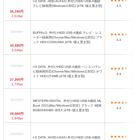
I-O DATA
HDD-AUT4/U 外付けHDD USB-A接続
1
テレビ録画用(Windows11対応) [4TB /据え置き型]
4.5
ク
26,180円
2,618pt
BUFFALO
外付けHDD USB-A接続 テレビ・レコ
1
ーダー録画用(Chrome/Mac/Windows11対応) ブラ
(
4.4
ック HDV-CCD4U3BA [4TB /据え置き型]
30,480円
3,048pt
I-O DATA
外付けHDD USB-A接続 パソコン/テレ
1
ビ録画両対応(Chrome/Mac/Windows11対応) ホワ
4.4
ク
イト HDD-UT4WB [4TB /据え置き型]
27,300円
2,730pt
WESTERN DIGITAL
外付けHDD USB-A接続 My
1
Book 2021(Mac/Windows11対応) ブラック WDB
4.4
BGB0040HBK-JEEX [4TB /据え置き型]
29,480円
2,948pt
I-O DATA
AVHD-US4/U 外付けHDD USB-A接続
1