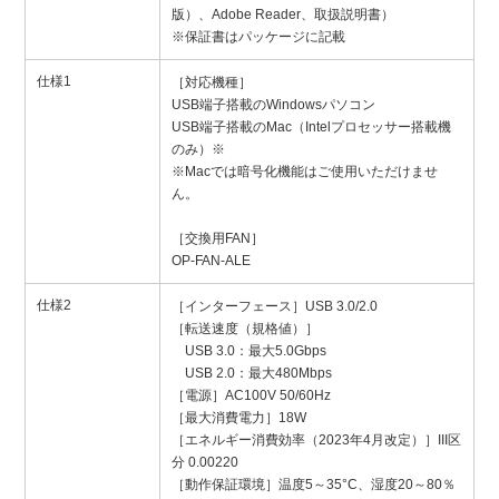
版）、Adobe Reader、取扱説明書）
※保証書はパッケージに記載
仕様1
［対応機種］
USB端子搭載のWindowsパソコン
USB端子搭載のMac（Intelプロセッサー搭載機
のみ）※
※Macでは暗号化機能はご使用いただけませ
ん。
［交換用FAN］
OP-FAN-ALE
仕様2
［インターフェース］USB 3.0/2.0
［転送速度（規格値）］
USB 3.0：最大5.0Gbps
USB 2.0：最大480Mbps
［電源］AC100V 50/60Hz
［最大消費電力］18W
［エネルギー消費効率（2023年4月改定）］III区
分 0.00220
［動作保証環境］温度5～35°C、湿度20～80％