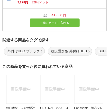
3,278円
328ポイント
41,658
合計
円
一緒にカートに入れる
関連する商品をタグで探す
外付けHDD ブラック
据え置き型 外付けHDD
BUFF
この商品を買った後に買われている商品
朝日木材 ～42V型対
ORIGINAL BASIC 4
Panasonic 液晶テレ