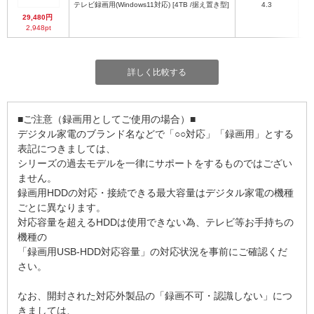
テレビ録画用(Windows11対応) [4TB /据え置き型]
4.3
29,480円
2,948pt
詳しく比較する
■ご注意（録画用としてご使用の場合）■
デジタル家電のブランド名などで「○○対応」「録画用」とする
表記につきましては、
シリーズの過去モデルを一律にサポートをするものではござい
ません。
録画用HDDの対応・接続できる最大容量はデジタル家電の機種
ごとに異なります。
対応容量を超えるHDDは使用できない為、テレビ等お手持ちの
機種の
「録画用USB-HDD対応容量」の対応状況を事前にご確認くだ
さい。
なお、開封された対応外製品の「録画不可・認識しない」につ
きましては、