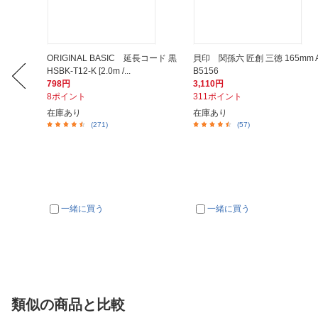
ド＆セラ
ORIGINAL BASIC 延長コード 黒
貝印 関孫六 匠創 三徳 165mm 
HSBK-T12-K [2.0m /...
B5156
798円
3,110円
8ポイント
311ポイント
在庫あり
在庫あり
(271)
(57)
一緒に買う
一緒に買う
類似の商品と比較