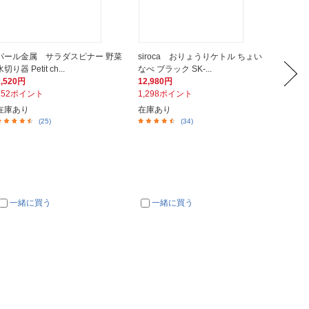
パール金属 サラダスピナー 野菜
siroca おりょうりケトル ちょい
ORIG
水切り器 Petit ch...
なべ ブラック SK-...
全タップ 
1,520円
12,980円
1,180
152ポイント
1,298ポイント
12ポイ
在庫あり
在庫あり
店在庫有
(25)
(34)
一緒に買う
一緒に買う
一