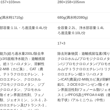
×157×103mm
280×158×105mm
g(満水時1710g)
680g(満水時2080g)
部容量:1.1L・ろ過流量:0.4L/分
全容量:2.2L、浄水部容量:1.4L
ろ過流量:0.10L/分
17+3
能力(総ろ過水量200L/除去率
除去対象物質：遊離残留塩素/濁り
％)/JIS規格浄水能力：遊離残留
クロロホルム/ブロモジクロロメタ
、総トリハロメタン、溶解性
ン/ジブロモクロロメタン/ブロモ
2-MIB（カビ臭）、CAT（農
ルム/テトラクロロエチレン/トリ
、テトラクロロエチレン、ト
ロロエチレン/総トリハロメタ
ロロエチレン、クロロホル
ン/CAT(農薬)/2-MIB(カビ臭)/溶解
ブロモジクロロメタン、ジブ
鉛/1、2-DCE※2/ベンゼン/陰イオ
クロロメタン、ブロモホル
ン界面活性剤/フェノール類/ジェ
陰イオン界面活性剤、フェノ
スミン/PFOS及びPFOA※4/鉄（
類、ジェオスミン、シス-1，2-
粒子状）/アルミニウム（中性）
ロロエチレン及びトランス-1，