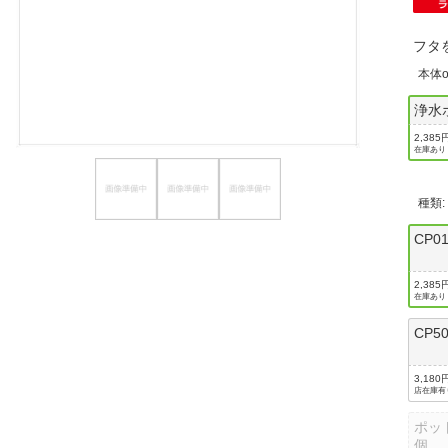
ほしいもの
フタ
お知らせ
本体
浄水
2,385
在庫あり
種類
CP0
2,385
在庫あり
CP5
3,180
店在庫有
ポッ
個