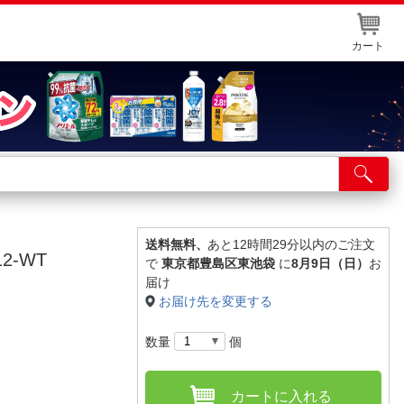
カート
店舗サービス
ット取り置き
イントカードWEB登録
送料無料、
あと12時間29分以内のご注文
2-WT
で
東京都豊島区東池袋
に
8月9日（日）
お
舗情報・店舗一覧
届け
お届け先を変更する
取り寄せ品入荷状況照会
数量
個
カートに入れる