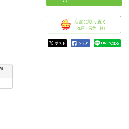
人窓口
R情報
店舗に取り置く
（在庫・展示一覧）
nglish / 中文
ポスト
シェア
LINEで送る
BL