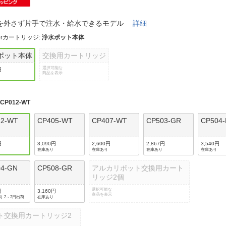
法
よくある質問・お問合せ
I
を外さず片手で注水・給水できるモデル
詳細
ご利用規約
orカートリッジ
:
浄水ポット本体
ポット本体
交換用カートリッジ
選択可能な
円
商品を表示
E
:
CP012-WT
12-WT
CP405-WT
CP407-WT
CP503-GR
CP504-
円
3,090円
2,600円
2,867円
3,540円
在庫あり
在庫あり
在庫あり
在庫あり
04-GN
CP508-GR
アルカリポット交換用カート
リッジ2個
選択可能な
円
3,160円
商品を表示
り 2～3日出荷
在庫あり
ト交換用カートリッジ2