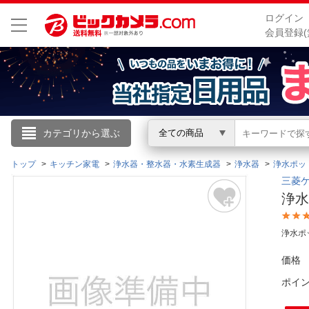
ログイン
会員登録(
こんにちは
カテゴリから選ぶ
全ての商品
ログイン
トップ
キッチン家電
浄水器・整水器・水素生成器
浄水器
浄水ポッ
三菱ケ
浄水
新規会員登録
浄水ポ
会員メニュー
価格
お買いもの履歴
ポイ
閲覧履歴