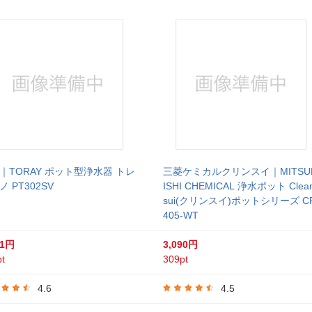
｜TORAY ポット型浄水器 トレ
三菱ケミカルクリンスイ｜MITSU
 PT302SV
ISHI CHEMICAL 浄水ポット Clea
sui(クリンスイ)ポットシリーズ C
405-WT
91円
3,090円
t
309pt
4.6
4.5