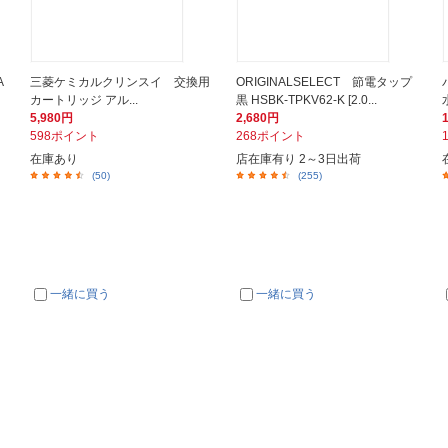
A
三菱ケミカルクリンスイ 交換用
ORIGINALSELECT 節電タップ
カートリッジ アル...
黒 HSBK-TPKV62-K [2.0...
5,980円
2,680円
598ポイント
268ポイント
在庫あり
店在庫有り 2～3日出荷
(50)
(255)
一緒に買う
一緒に買う