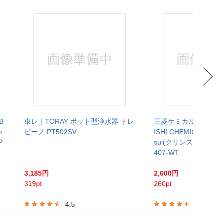
B
東レ｜TORAY ポット型浄水器 トレ
三菱ケミカルクリンスイ
n
ビーノ PT502SV
ISHI CHEMICAL 浄
P
sui(クリンスイ)ポッ
407-WT
3,185円
2,600円
319pt
260pt
4.5
4.4