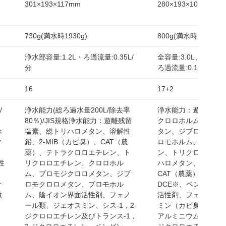
301×193×117mm
280×193×106mm
730g(満水時1930g)
800g(満水時2700g)
浄水部容量:1.2L・ろ過流量:0.35L/
全容量:3.0L、浄水部容
分
ろ過流量:0.10L/分
16
17+2
/
浄水能力(総ろ過水量200L/除去率
浄水能力：遊離残留
80％)/JIS規格浄水能力：遊離残留
クロロホルム、ブロ
ホ
塩素、総トリハロメタン、溶解性
タン、ジブロモクロ
ク
鉛、2-MIB（カビ臭）、CAT（農
ロモホルム、テトラ
薬）、テトラクロロエチレン、ト
ン、トリクロロエチ
性
リクロロエチレン、クロロホル
ハロメタン、2-MIB
ム、ブロモジクロロメタン、ジブ
CAT（農薬）、溶解性
オ
ロモクロロメタン、ブロモホル
DCE※、ベンゼン、
微
ム、陰イオン界面活性剤、フェノ
活性剤、フェノール
ール類、ジェオスミン、シス-1，2-
ミン（カビ臭）、鉄
ジクロロエチレン及びトランス-1，
アルミニウム（中性）※