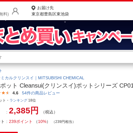
お届け先
無料)
東京都豊島区東池袋
商品をさがす
ランキングからさがす
ネ
ト
カテゴリ一覧からさがす
ポ
ミカルクリンスイ｜MITSUBISHI CHEMICAL
ポット Cleansui(クリンスイ)ポットシリーズ CP01
店
4.6
54
件の商品レビュー
お
ット・
ランキング
18位
2,385円
お客様サポート
（税込）
ント
239ポイント
（
10%
）
（239円相当）
ご利用ガイド