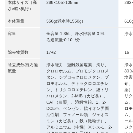
本体サイズ（高
288×105×105mm
282
さ×幅×奥行）
本体重量
550g(満水時1550g)
610
容量
全容量:1.35L、浄水部容量:0.9L
浄水
ろ過流量:0.10L/分
除去物質数
17+2
16
除去成分/総ろ過
浄水能力：遊離残留塩素、濁り、
浄水
流量
クロロホルム、ブロモジクロロメ
80
タン、ジブロモクロロメタン、ブ
塩素
ロモホルム、テトラクロロエチレ
鉛、
ン、トリクロロエチレン、総トリ
薬）
ハロメタン、2-MIB（カビ臭）、
リク
CAT（農薬）、溶解性鉛、1、2-
ム、
DCE※、ベンゼン、陰イオン界面
ロモ
活性剤、フェノール類、ジェオス
ム、
ミン（カビ臭）、鉄（微粒子）、
ール
アルミニウム（中性）※シス-1、2-
ジク