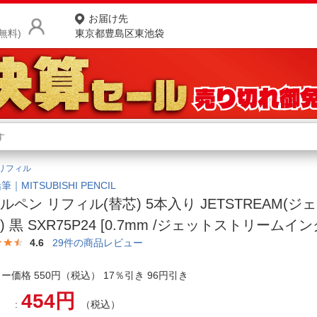
お届け先
無料)
東京都豊島区東池袋
商品をさがす
ランキングからさがす
ネ
リフィル
カテゴリ一覧からさがす
ポ
｜MITSUBISHI PENCIL
ルペン リフィル(替芯) 5本入り JETSTREAM(
店
) 黒 SXR75P24 [0.7mm /ジェットストリームイン
お
4.6
29
件の商品レビュー
お客様サポート
ー価格 550円（税込） 17％引き 96円引き
454円
ご利用ガイド
（税込）