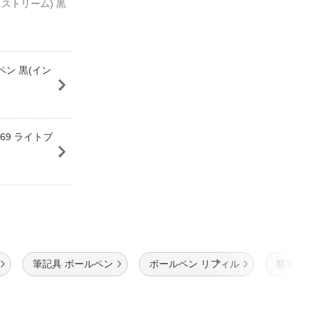
トストリーム) 黒
ペン 黒(イン
069 ライトブ
筆記具 ボールペン
ボールペン リフィル
替芯 イ