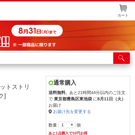
カート
店舗サービス
ット取り置き
イントカードWEB登録
通常購入
ジェットストリ
舗情報・店舗一覧
送料無料、
あと21時間44分以内のご注文
ク]
で
東京都豊島区東池袋
に
8月11日（火）
取り寄せ品入荷状況照会
お届け
お届け先を変更する
数量
個
あと1点購入で10円お得