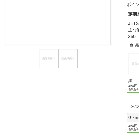
ポイ
ほしいもの
定期
お知らせ
JE
主な適
250
色
:
黒
454円
在庫あり
芯の
0.7
454円
在庫あり