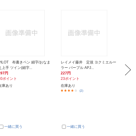
PILOT 布書きペン 細字/おなま
レイメイ藤井 定規 ヨクミエルー
KOKU
え上手 ツイン(細字...
ラー パープル APJ...
ノート(カ
297円
227円
1,040
30ポイント
23ポイント
104ポ
在庫あり
在庫あり
在庫あ
(2)
一緒に買う
一緒に買う
一