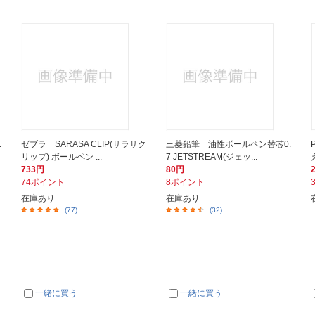
.
ゼブラ SARASA CLIP(サラサク
三菱鉛筆 油性ボールペン替芯0.
リップ) ボールペン ...
7 JETSTREAM(ジェッ...
733円
80円
74ポイント
8ポイント
在庫あり
在庫あり
(77)
(32)
一緒に買う
一緒に買う