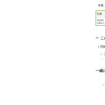
本数
5本
454円
在庫あり
こ
同
一緒