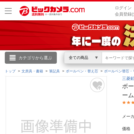
ログイン
会員登録(
こんにちは
カテゴリから選ぶ
全ての商品
ログイン
トップ
文房具・書籍
筆記具
ボールペン・替え芯
ボールペン替芯・
三菱鉛筆
ボー
新規会員登録
ーム
会員メニュー
メーカ
お買いもの履歴
価格
閲覧履歴