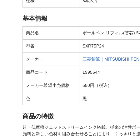
仕様1
5本入り
基本情報
商品名
ボールペン リフィル(替芯) 5本
型番
SXR75P24
メーカー
三菱鉛筆｜MITSUBISHI PEN
商品コード
1995644
メーカー希望小売価格
550円（税込）
色
黒
商品の特徴
超・低摩擦ジェットストリームインク搭載。従来の油性ボー
顔料と新しい色材を組み合わせることにより、くっきりと