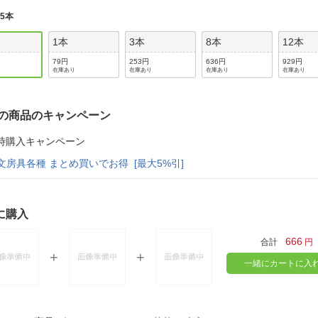
:
5本
1本
3本
8本
12本
79円
253円
636円
929円
在庫あり
在庫あり
在庫あり
在庫あり
の商品のキャンペーン
時購入キャンペーン
文房具各種 まとめ買いでお得 [最大5%引]
に購入
666
合計
円
一緒にカートに入