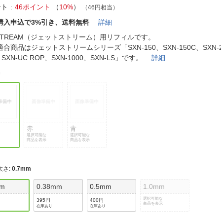
法
よくある質問・お問合せ
ント
46ポイント
（
10%
）
（46円相当）
I
購入申込で3%引き、送料無料
詳細
ご利用規約
TSTREAM（ジェットストリーム）用リフィルです。
合商品はジェットストリームシリーズ「SXN-150、SXN-150C、SXN-22
、SXN-UC ROP、SXN-1000、SXN-LS」です。
詳細
黒
E
赤
青
選択可能な
選択可能な
商品を表示
商品を表示
太さ
:
0.7mm
mm
0.38mm
0.5mm
1.0mm
選択可能な
395円
400円
商品を表示
在庫あり
在庫あり