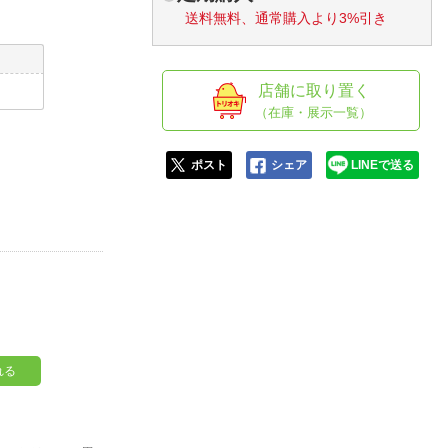
送料無料、通常購入より3%引き
店舗に取り置く
（在庫・展示一覧）
ポスト
シェア
LINEで送る
れる