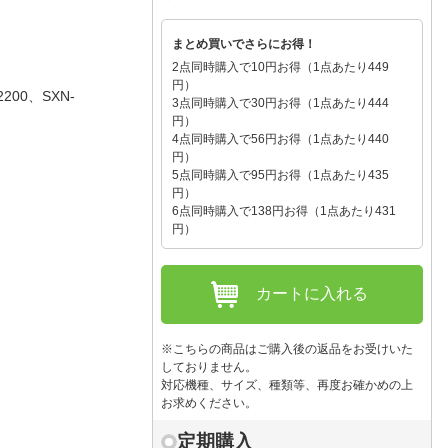
人窓口
R情報
まとめ買いでさらにお得！
2点同時購入で10円お得（1点あたり449
円）
00、SXN-
3点同時購入で30円お得（1点あたり444
円）
4点同時購入で56円お得（1点あたり440
nglish / 中文
円）
5点同時購入で95円お得（1点あたり435
円）
6点同時購入で138円お得（1点あたり431
円）
カートに入れる
※こちらの商品はご購入後の返品をお受けいた
しておりません。
対応機種、サイズ、種類等、再度お確かめの上
お求めください。
定期購入