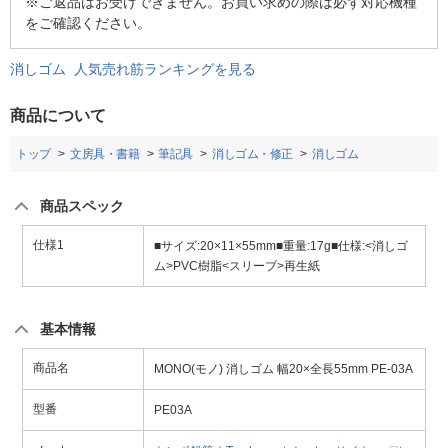
※ご返品はお受けできません。お買い求めの際は必ず対応機種
をご確認ください。
消しゴム 人気売れ筋ランキングを見る
商品について
トップ
文房具・書籍
筆記具
消しゴム・修正
消しゴム
商品スペック
仕様1
■サイズ:20×11×55mm■重量:17g■仕様:<消しゴ
ム>PVC樹脂<スリーブ>再生紙
基本情報
商品名
MONO(モノ) 消しゴム 幅20×全長55mm PE-03A
型番
PE03A