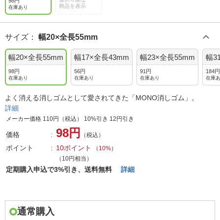
98円
商品を表示
在庫あり
サイズ
：
幅20×全長55mm
幅20×全長55mm
幅17×全長43mm
幅23×全長55mm
幅3
98円
56円
91円
184円
在庫あり
在庫あり
在庫あり
在庫
よく消える消しゴムとして愛されてきた「MONO消しゴム」。
詳細
メーカー価格 110円（税込） 10%引き 12円引き
98円
価格
（税込）
ポイント
10ポイント
（
10%
）
（10円相当）
定期購入申込で3%引き、送料無料
詳細
通常購入