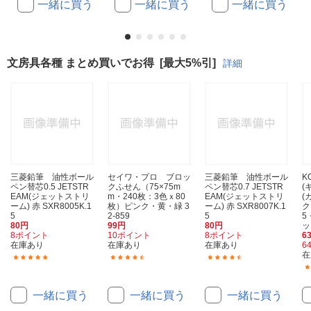
一緒に買う
一緒に買う
一緒に買う
文房具各種 まとめ買いでお得
[最大5%引]
詳細
三菱鉛筆 油性ボール
セイワ・プロ ブロッ
三菱鉛筆 油性ボール
K
ペン替芯0.5 JETSTR
クふせん（75×75m
ペン替芯0.7 JETSTR
(
EAM(ジェットストリ
m・240枚：3色ｘ80
EAM(ジェットストリ
(
ーム) 赤 SXR8005K.1
枚）ピンク・黄・緑 3
ーム) 赤 SXR8007K.1
ク
5
2-859
5
5
80円
99円
80円
ッ
8ポイント
10ポイント
8ポイント
6
在庫あり
在庫あり
在庫あり
6
在
(44)
(11)
(32)
一緒に買う
一緒に買う
一緒に買う