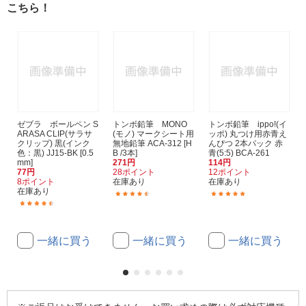
こちら！
ゼブラ ボールペン S
トンボ鉛筆 MONO
トンボ鉛筆 ippo!(イ
ARASA CLIP(サラサ
(モノ) マークシート用
ッポ) 丸つけ用赤青え
クリップ) 黒(インク
無地鉛筆 ACA-312 [H
んぴつ 2本パック 赤
色：黒) JJ15-BK [0.5
B /3本]
青(5:5) BCA-261
mm]
271円
114円
77円
28ポイント
12ポイント
8ポイント
在庫あり
在庫あり
在庫あり
(5)
(9)
(107)
一緒に買う
一緒に買う
一緒に買う