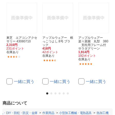
東芝 エアコンアクセ
アップルウェアー 根
アップルウェアー
サリー 43080710
っこつよし 8号 ブラ
楽々菜園 丸型 380
2,310円
ック
支柱用フレーム付
231ポイント
418円
サラダグリーン
在庫あり
42ポイント
1,914円
在庫あり
192ポイント
(2)
在庫あり
(2)
(1)
一緒に買う
一緒に買う
一緒に買う
商品について
具・DIY・防犯・防災・金庫
作業用品
小型加工機械・電熱器具
熱加工機