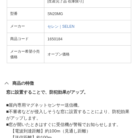
[生産完了品 在庫限り]
型番
SN20MG
メーカー
セレン｜SELEN
商品コード
1650184
メーカー希望小売
オープン価格
価格
商品の特徴
窓に設置することで、防犯効果がアップ。
■屋内専用マグネットセンサー送信機。
■不審者などが侵入しそうな窓に設置することにより、防犯効果
がアップします。
■窓が開いたときはすぐに受信機が警報でお知らせします。
【電波到達距離】約100m（見通し距離）
【送信距離】約100m