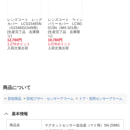
レンズコート レッグ
レンズコート ウィン
カバー LCG1548SN
バリーカバー LCW1
（G1548/G1549用）
01SN（WH-101用）
[生産完了品 在庫限
[生産完了品 在庫限
り]
り]
12,760円
10,780円
1,276ポイント
1,078ポイント
入荷次第出荷
入荷次第出荷
商品について
庫
防犯用品
防犯ブザー・センサーアラーム
ドア・窓用センサーアラーム
基本情報
商品名
マグネットセンサー送信器（マド用）SN-20MG