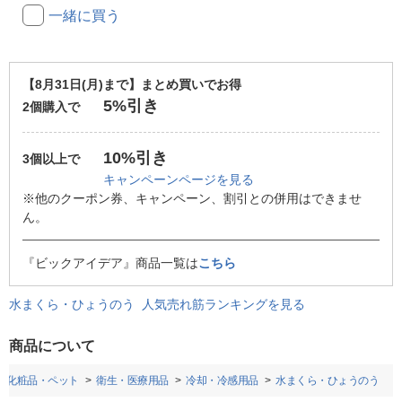
一緒に買う
【8月31日(月)まで】まとめ買いでお得
5%引き
2個購入で
10%引き
3個以上で
キャンペーンページを見る
※他のクーポン券、キャンペーン、割引との併用はできませ
ん。
『ビックアイデア』商品一覧は
こちら
水まくら・ひょうのう 人気売れ筋ランキングを見る
商品について
・化粧品・ペット
衛生・医療用品
冷却・冷感用品
水まくら・ひょうのう