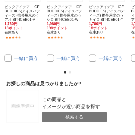
ビックアイデア ICE
ビックアイデア ICE
ビックアイデア ICE
ビ
BUDDIES(アイスバデ
BUDDIES(アイスバデ
BUDDIES(アイスバデ
B
ィーズ) 携帯用氷のう
ィーズ) 携帯用氷のう
ィーズ) 携帯用氷のう
ィ
アオ BIT-ICEB01-A
シロ BIT-ICEB01-W
キイロ BIT-ICEB01-Y
ア
1,780円
1,980円
1,780円
1
18ポイント
198ポイント
18ポイント
1
在庫あり
在庫あり
在庫あり
在
(8)
(8)
(8)
一緒に買う
一緒に買う
一緒に買う
お探しの商品は見つかりましたか?
この商品と
イメージが近い商品を探す
検索する