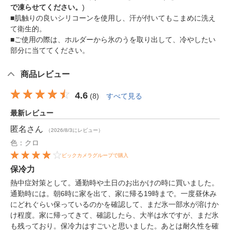
で凍らせてください。
)
■肌触りの良いシリコーンを使用し、汗が付いてもこまめに洗え
て衛生的。
■ご使用の際は、ホルダーから氷のうを取り出して、冷やしたい
部分に当ててください。
商品レビュー
4.6
(
8
)
すべて見る
最新レビュー
匿名
さん
（2026/8/3にレビュー）
色：クロ
ビックカメラグループで購入
保冷力
熱中症対策として。通勤時や土日のお出かけの時に買いました。
通勤時には。朝6時に家を出て、家に帰る19時まで。一度昼休み
にどれぐらい保っているのかを確認して、まだ氷一部水が溶けか
け程度。家に帰ってきて、確認したら、大半は水ですが、まだ氷
も残っており。保冷力はすごいと思いました。あとは耐久性を確