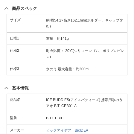
商品スペック
サイズ
約 幅54.2×高さ162.1mm(ホルダー、キャップ含
む)
仕様1
重量：約141g
仕様2
耐冷温度：-20℃(シリコーンゴム、ポリプロピレ
ン)
仕様3
氷のう 最大容量：約200ml
基本情報
商品名
ICE BUDDIES(アイスバディーズ) 携帯用氷のう
アオ BIT-ICEB01-A
型番
BITICEB01
メーカー
ビックアイデア｜BicIDEA