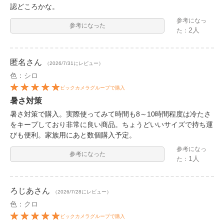
認どころかな。
参考になっ
参考になった
2人
た：
匿名
さん
（2026/7/31にレビュー）
色：シロ
ビックカメラグループで購入
暑さ対策
暑さ対策で購入。実際使ってみて時間も8～10時間程度は冷たさ
をキープしており非常に良い商品。ちょうどいいサイズで持ち運
びも便利。家族用にあと数個購入予定。
参考になっ
参考になった
1人
た：
ろじあ
さん
（2026/7/28にレビュー）
色：クロ
ビックカメラグループで購入