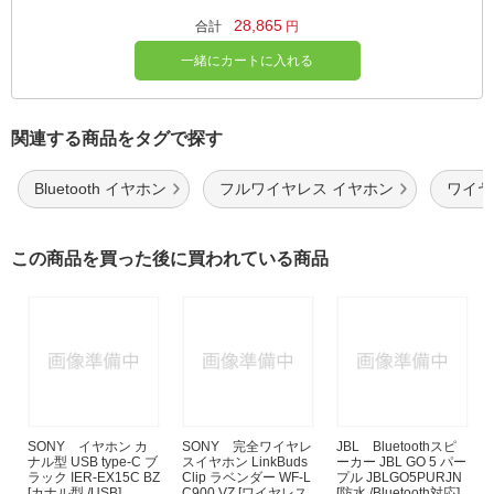
28,865
合計
円
一緒にカートに入れる
関連する商品をタグで探す
Bluetooth イヤホン
フルワイヤレス イヤホン
ワイヤレ
この商品を買った後に買われている商品
SONY イヤホン カ
SONY 完全ワイヤレ
JBL Bluetoothスピ
ナル型 USB type-C ブ
スイヤホン LinkBuds
ーカー JBL GO 5 パー
ラック IER-EX15C BZ
Clip ラベンダー WF-L
プル JBLGO5PURJN
[カナル型 /USB]
C900 VZ [ワイヤレス
[防水 /Bluetooth対応]