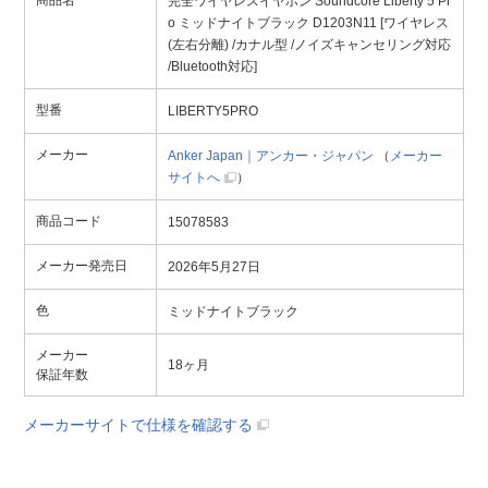
商品名
完全ワイヤレスイヤホン Soundcore Liberty 5 Pr
o ミッドナイトブラック D1203N11 [ワイヤレス
(左右分離) /カナル型 /ノイズキャンセリング対応
/Bluetooth対応]
型番
LIBERTY5PRO
メーカー
Anker Japan｜アンカー・ジャパン
（
メーカー
サイトへ
）
商品コード
15078583
メーカー発売日
2026年5月27日
色
ミッドナイトブラック
メーカー
18ヶ月
保証年数
メーカーサイトで仕様を確認する