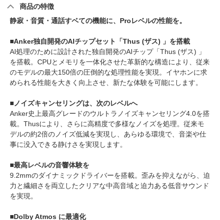
商品の特徴
静寂・音質・通話すベての機能に、Proレベルの性能を。
■Anker独自開発のAIチップセット「Thus (ザス) 」を搭載
AI処理のために設計された独自開発のAIチップ「Thus (ザス) 」
を搭載。CPUとメモリを一体化させた革新的な構造により、従来
のモデルの最大150倍の圧倒的な処理性能を実現。イヤホンに求
められる性能を大きく向上させ、新たな体験を可能にします。
■ノイズキャンセリングは、次のレベルへ
Anker史上最高グレードのウルトラノイズキャンセリング4.0を搭
載。Thusにより、さらに高精度で多様なノイズを処理。従来モ
デルの約2倍のノイズ低減を実現し、あらゆる環境で、音楽や仕
事に没入できる静けさを実現します。
■最高レベルの音響体験を
9.2mmのダイナミックドライバーを搭載。歪みを抑えながら、迫
力と繊細さを両立したクリアな中高音域と迫力ある低音サウンド
を実現。
■Dolby Atmos に最適化