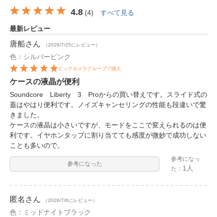
4.8
(
4
)
すべて見る
最新レビュー
唐船
さん
（2026/7/25にレビュー）
色：シルバーピンク
ビックカメラグループで購入
ケースの液晶が便利
Soundcore Liberty 3 Proからの買い替えです。スライド式の
蓋はやはり便利です。ノイズキャンセリングの性能も段違いで驚
きました。
ケースの液晶は小さいですが、モードをここで変えられるのは便
利です。イヤホンタップに割り当てても感度が微妙で成功しない
ことも多いので。
参考になっ
参考になった
1人
た：
匿名
さん
（2026/7/6にレビュー）
色：ミッドナイトブラック