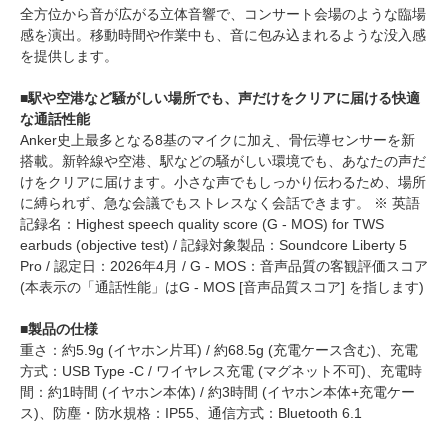
全方位から音が広がる立体音響で、コンサート会場のような臨場
感を演出。移動時間や作業中も、音に包み込まれるような没入感
を提供します。
■駅や空港など騒がしい場所でも、声だけをクリアに届ける快適
な通話性能
Anker史上最多となる8基のマイクに加え、骨伝導センサーを新
搭載。新幹線や空港、駅などの騒がしい環境でも、あなたの声だ
けをクリアに届けます。小さな声でもしっかり伝わるため、場所
に縛られず、急な会議でもストレスなく会話できます。 ※ 英語
記録名：Highest speech quality score (G - MOS) for TWS
earbuds (objective test) / 記録対象製品：Soundcore Liberty 5
Pro / 認定日：2026年4月 / G - MOS：音声品質の客観評価スコア
(本表示の「通話性能」はG - MOS [音声品質スコア] を指します)
■製品の仕様
重さ：約5.9g (イヤホン片耳) / 約68.5g (充電ケース含む)、充電
方式：USB Type -C / ワイヤレス充電 (マグネット不可)、充電時
間：約1時間 (イヤホン本体) / 約3時間 (イヤホン本体+充電ケー
ス)、防塵・防水規格：IP55、通信方式：Bluetooth 6.1