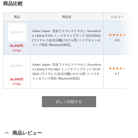
商品比較
商品
商品名
レビュー
Anker Japan
完全ワイヤレスイヤホン Soundcor
約5
e Liberty 5 Pro ミッドナイトブラック D1203N11
片耳
[ワイヤレス(左右分離) /カナル型 /ノイズキャンセ
4.8
(
リング対応 /Bluetooth対応]
26,990円
270pt
Anker Japan
完全ワイヤレスイヤホン Soundcor
約5
e Liberty 5 Pro Max ミッドナイトブラック D120
片耳
4N11 [ワイヤレス(左右分離) /カナル型 /ノイズキ
4.7
(
ャンセリング対応 /Bluetooth対応]
36,990円
370pt
詳しく比較する
商品レビュー