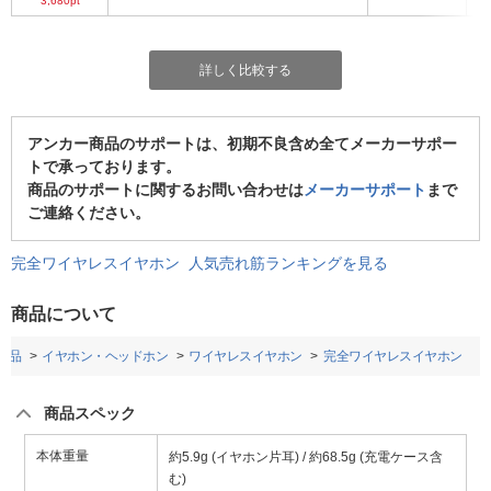
3,680pt
詳しく比較する
アンカー商品のサポートは、初期不良含め全てメーカーサポー
トで承っております。
商品のサポートに関するお問い合わせは
メーカーサポート
まで
ご連絡ください。
完全ワイヤレスイヤホン 人気売れ筋ランキングを見る
商品について
用品
イヤホン・ヘッドホン
ワイヤレスイヤホン
完全ワイヤレスイヤホン
商品スペック
本体重量
約5.9g (イヤホン片耳) / 約68.5g (充電ケース含
む)