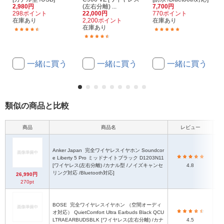
2,980円
(左右分離) ...
7,700円
298ポイント
22,000円
770ポイント
在庫あり
2,200ポイント
在庫あり
在庫あり
(25)
(4)
(26)
一緒に買う
一緒に買う
一緒に買う
類似の商品と比較
商品
商品名
レビュー
本体
Anker Japan
完全ワイヤレスイヤホン Soundcor
e Liberty 5 Pro ミッドナイトブラック D1203N11
[ワイヤレス(左右分離) /カナル型 /ノイズキャンセ
4.8
リング対応 /Bluetooth対応]
26,990円
270pt
BOSE
完全ワイヤレスイヤホン （空間オーディ
オ対応） QuietComfort Ultra Earbuds Black QCU
LTRAEARBUDSBLK [ワイヤレス(左右分離) /カナ
4.5