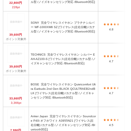
ル型 /ノイズキャンセリング対応 /Bluetooth対応]
22,800円
228pt
SONY
完全ワイヤレスイヤホン プラチナシルバ
ー WF-1000XM6 SZ [ワイヤレス(左右分離) /カナ
4.8
ル型 /ノイズキャンセリング対応 /Bluetooth対応]
39,600円
ポイント対象外
TECHNICS
完全ワイヤレスイヤホン シルバー E
AH-AZ100-S [ワイヤレス(左右分離) /カナル型 /ノ
4.7
イズキャンセリング対応 /Bluetooth対応]
39,600円
ポイント対象外
BOSE
完全ワイヤレスイヤホン Quietcomfort Ult
ra Earbuds 2nd Gen BLACK QCULTRAEB2ndB
30
LK [ワイヤレス(左右分離) /カナル型 /ノイズキャ
4.7
ンセリング対応 /Bluetooth対応]
33,660円
3,366pt
Anker Japan
完全ワイヤレスイヤホン Soundcor
e P40i オフホワイト A3955N21 [ワイヤレス(左
右分離) /カナル型 /ノイズキャンセリング対応 /Bl
4.5
uetooth対応]
7,990円