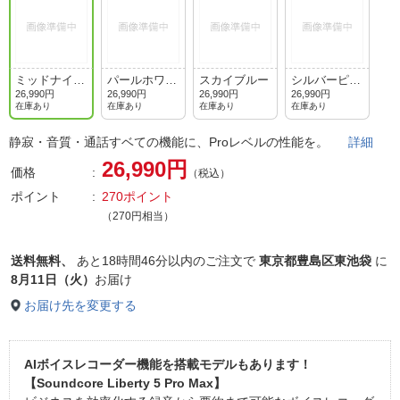
ミッドナイト
パールホワイ
スカイブルー
シルバーピン
ブラック
ト
ク
26,990円
26,990円
26,990円
26,990円
在庫あり
在庫あり
在庫あり
在庫あり
静寂・音質・通話すベての機能に、Proレベルの性能を。
詳細
26,990円
価格
（税込）
ポイント
270ポイント
（270円相当）
送料無料、
あと
18時間46分以内
のご注文で
東京都豊島区東池袋
に
8月11日（火）
お届け
お届け先を変更する
AIボイスレコーダー機能を搭載モデルもあります！
【Soundcore Liberty 5 Pro Max】