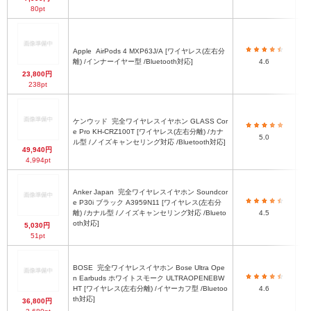
80pt
Apple
AirPods 4 MXP63J/A [ワイヤレス(左右分
3
離) /インナーイヤー型 /Bluetooth対応]
4.6
23,800円
4
238pt
ケンウッド
完全ワイヤレスイヤホン GLASS Cor
e Pro KH-CRZ100T [ワイヤレス(左右分離) /カナ
5.0
ル型 /ノイズキャンセリング対応 /Bluetooth対応]
49,940円
4,994pt
Anker Japan
完全ワイヤレスイヤホン Soundcor
e P30i ブラック A3959N11 [ワイヤレス(左右分
離) /カナル型 /ノイズキャンセリング対応 /Blueto
4.5
oth対応]
5,030円
51pt
BOSE
完全ワイヤレスイヤホン Bose Ultra Ope
1
n Earbuds ホワイトスモーク ULTRAOPENEBW
HT [ワイヤレス(左右分離) /イヤーカフ型 /Bluetoo
4.6
th対応]
36,800円