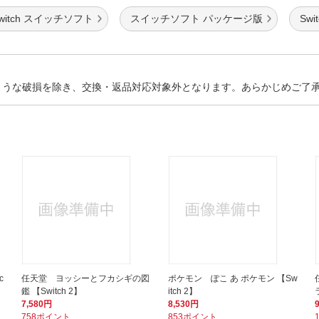
witch スイッチソフト
スイッチソフト パッケージ版
Sw
ような破損を除き、交換・返品対応対象外となります。あらかじめご了
c
任天堂 ヨッシーとフカシギの図
ポケモン ぽこ あ ポケモン 【Sw
鑑 【Switch 2】
itch 2】
7,580円
8,530円
758ポイント
853ポイント