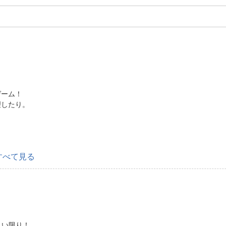
ゲーム！
理したり。
すべて見る
れしい限り！