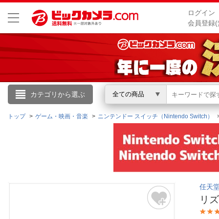
ログイン
会員登録(
こんにちは
カテゴリから選ぶ
全ての商品
ログイン
トップ
ゲーム・映画・音楽
ニンテンドー スイッチ（Nintendo Switch）
新規会員登録
会員メニュー
任天堂｜
お買いもの履歴
リズ
閲覧履歴