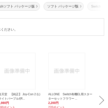
itchソフト パッケージ版
ソフト パッケージ版
Switch ソ
承ください。
任天堂 【純正】 Joy-Con 2 (L)
ALLONE Switch有機EL用スター
任天堂 【
ライトパープル/(R...
ターセットフラワー ...
［Switch
9,980円
2,200円
8,220
100ポイント
220ポイント
83ポイ