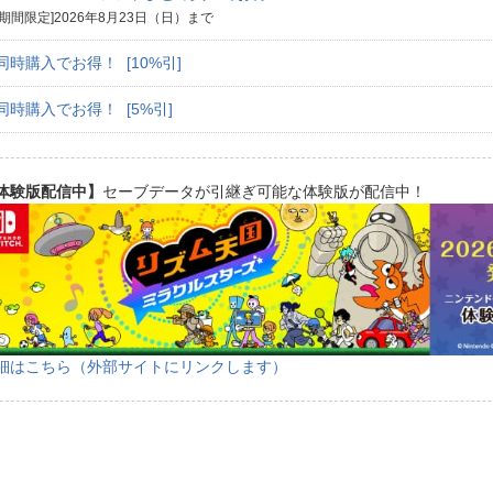
[期間限定]2026年8月23日（日）まで
同時購入でお得！ [10%引]
同時購入でお得！ [5%引]
体験版配信中】
セーブデータが引継ぎ可能な体験版が配信中！
細はこちら（外部サイトにリンクします）