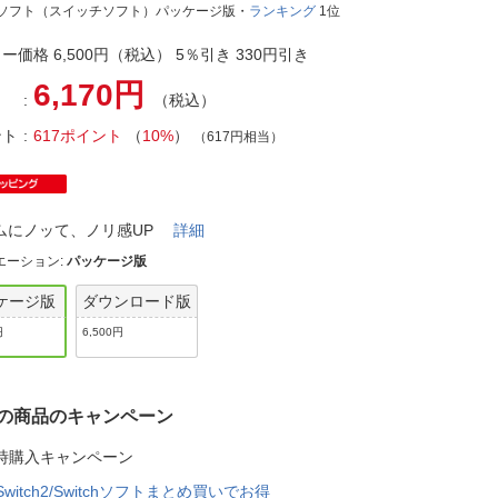
法
tchソフト（スイッチソフト）パッケージ版・
ランキング
1位
よくある質問・お問合せ
I
ー価格 6,500円（税込） 5％引き 330円引き
ご利用規約
6,170円
（税込）
ント
617ポイント
（
10%
）
（617円相当）
E
ムにノッて、ノリ感UP
詳細
エーション
:
パッケージ版
ケージ版
ダウンロード版
円
6,500円
の商品のキャンペーン
時購入キャンペーン
Switch2/Switchソフトまとめ買いでお得