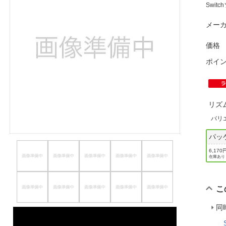
Swi
ほしいもの
メーカ
お知らせ
価格
ポイ
リズ
バリ
パッ
6,170
在庫あり
こ
同