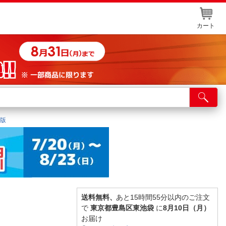
カート
店舗サービス
ット取り置き
ジ版
イントカードWEB登録
舗情報・店舗一覧
取り寄せ品入荷状況照会
送料無料、
あと15時間55分以内のご注文
で
東京都豊島区東池袋
に
8月10日（月）
お届け