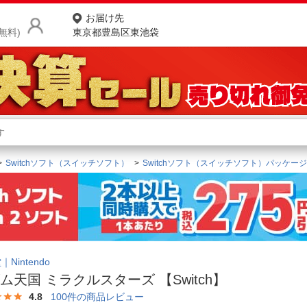
お届け先
無料)
東京都豊島区東池袋
商品をさがす
ランキングからさがす
ネ
Switchソフト（スイッチソフト）
Switchソフト（スイッチソフト）パッケー
カテゴリ一覧からさがす
ポ
店
お
お客様サポート
Nintendo
ム天国 ミラクルスターズ 【Switch】
ご利用ガイド
4.8
100
件の商品レビュー