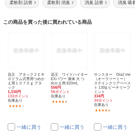
柔軟剤 詰替
柔軟剤 消臭
消臭 詰替
消臭 吸着
この商品を買った後に買われている商品
花王 アタックＺＥＲ
花王 ワイドハイター
サンスター Ora2 me
Ｏドラム式専用つめか
EXパワー 液体 大 つ
（オーラツーミー）
え用１０７０ｇ アタ
めかえ用 820mL
ステインクリアペース
ック
556円
ト 130g ピーチリーフ
1,330円
56ポイント
ミント
133ポイント
在庫あり
334円
在庫あり
34ポイント
(173)
在庫あり
(2)
(177)
一緒に買う
一緒に買う
一緒に買う