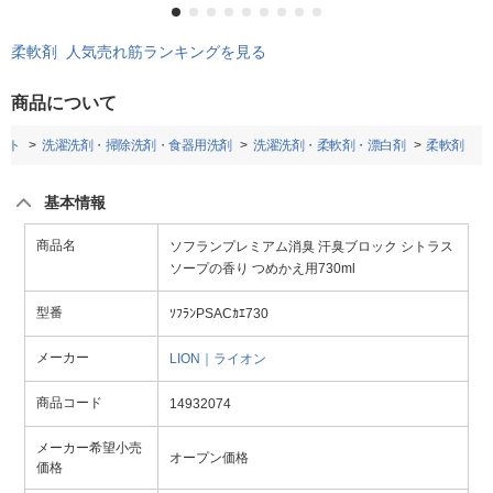
柔軟剤 人気売れ筋ランキングを見る
商品について
ット
洗濯洗剤・掃除洗剤・食器用洗剤
洗濯洗剤・柔軟剤・漂白剤
柔軟剤
基本情報
商品名
ソフランプレミアム消臭 汗臭ブロック シトラス
ソープの香り つめかえ用730ml
型番
ｿﾌﾗﾝPSACｶｴ730
メーカー
LION｜ライオン
商品コード
14932074
メーカー希望小売
オープン価格
価格