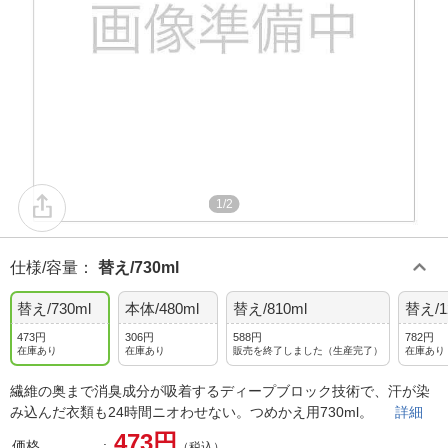
1/2
仕様/容量
：
替え/730ml
替え/730ml
本体/480ml
替え/810ml
替え/1
473円
306円
588円
782円
在庫あり
在庫あり
販売を終了しました（生産完了）
在庫あり
繊維の奥まで消臭成分が吸着するディープブロック技術で、汗が染
み込んだ衣類も24時間ニオわせない。つめかえ用730ml。
詳細
473円
価格
（税込）