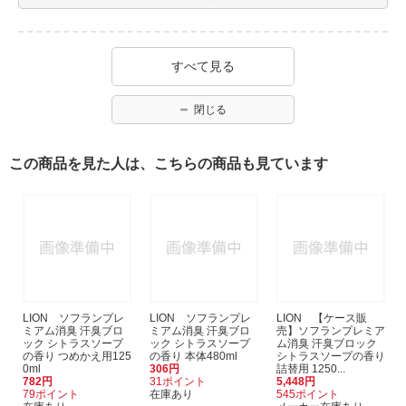
すべて見る
閉じる
この商品を見た人は、こちらの商品も見ています
LION ソフランプレ
LION ソフランプレ
LION 【ケース販
ミアム消臭 汗臭ブロ
ミアム消臭 汗臭ブロ
売】ソフランプレミア
ック シトラスソープ
ック シトラスソープ
ム消臭 汗臭ブロック
の香り つめかえ用125
の香り 本体480ml
シトラスソープの香り
0ml
306円
詰替用 1250...
782円
31ポイント
5,448円
79ポイント
在庫あり
545ポイント