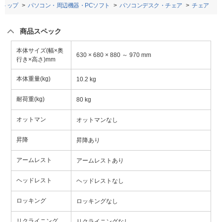
トップ
パソコン・周辺機器・PCソフト
パソコンデスク・チェア
チェア
商品スペック
本体サイズ(幅×奥
630 × 680 × 880 ～ 970 mm
行き×高さ)mm
本体重量(kg)
10.2 kg
耐荷重(kg)
80 kg
オットマン
オットマンなし
昇降
昇降あり
アームレスト
アームレストあり
ヘッドレスト
ヘッドレストなし
ロッキング
ロッキングなし
リクライニング
リクライニングなし