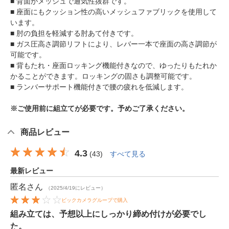
■ 背面がメッシュで通気性抜群です。
■ 座面にもクッション性の高いメッシュファブリックを使用して
います。
■ 肘の負担を軽減する肘あて付きです。
■ ガス圧高さ調節リフトにより、レバー一本で座面の高さ調節が
可能です。
■ 背もたれ・座面ロッキング機能付きなので、ゆったりもたれか
かることができます。ロッキングの固さも調整可能です。
■ ランバーサポート機能付きで腰の疲れを低減します。
※ご使用前に組立てが必要です。予めご了承ください。
商品レビュー
4.3
(
43
)
すべて見る
最新レビュー
匿名
さん
（2025/4/19にレビュー）
ビックカメラグループで購入
組み立ては、予想以上にしっかり締め付けが必要でし
た。