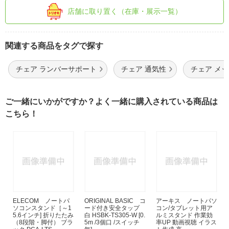
店舗に取り置く（在庫・展示一覧）
関連する商品をタグで探す
チェア ランバーサポート
チェア 通気性
チェア メ
ご一緒にいかがですか？よく一緒に購入されている商品は
こちら！
ELECOM ノートパ
ORIGINAL BASIC コ
アーキス ノートパソ
ソコンスタンド［～1
ード付き安全タップ
コン/タブレット用ア
5.6インチ] 折りたたみ
白 HSBK-TS305-W [0.
ルミスタンド 作業効
（8段階・脚付） ブラ
5m /3個口 /スイッチ
率UP 動画視聴 イラス