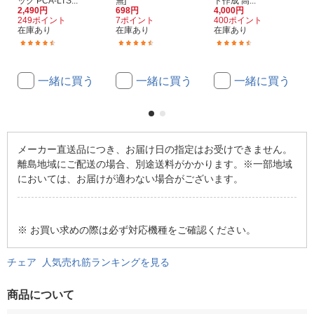
ック PCA-LTS...
無]
ト作成 高...
2,490円
698円
4,000円
249ポイント
7ポイント
400ポイント
在庫あり
在庫あり
在庫あり
(218)
(199)
(152)
一緒に買う
一緒に買う
一緒に買う
メーカー直送品につき、お届け日の指定はお受けできません。
離島地域にご配送の場合、別途送料がかかります。※一部地域
においては、お届けが適わない場合がございます。
※ お買い求めの際は必ず対応機種をご確認ください。
チェア 人気売れ筋ランキングを見る
商品について