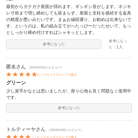
最初からガクガク座面が揺れます。ギシギシ音がします。ネジキ
レ寸前まで増し締めしても収まらず。座面と支柱を接続する金具
の精度が悪いみたいです。まぁお値段通り。お勧めは出来ないで
す。というのは、私の組み立てがへたっぴーだったせいで、もっ
としっかり締め付けすればシャキッとします。
参考になっ
参考になった
1人
た：
匿名
さん
（2024/4/22にレビュー）
ビックカメラグループで購入
グリーン
少し派手かなとは思いましたが、座り心地も良く問題なく使用中
です。
参考になった
トルティーヤ
さん
（2024/1/26にレビュー）
ビックカメラグループで購入