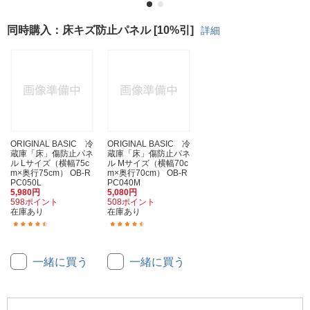
同時購入：床キズ防止パネル [10%引]
詳細
ORIGINAL BASIC 冷
ORIGINAL BASIC 冷
蔵庫「床」傷防止パネ
蔵庫「床」傷防止パネ
ル Lサイズ（横幅75c
ル Mサイズ（横幅70c
m×奥行75cm） OB-R
m×奥行70cm） OB-R
PC050L
PC040M
5,980円
5,080円
598ポイント
508ポイント
在庫あり
在庫あり
(34)
(117)
一緒に買う
一緒に買う