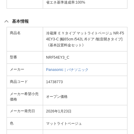
省エネ基準達成率:100%
基本情報
商品名
冷蔵庫 ＥＹタイプ マットライトベージュ NR-F5
4EY3-C [幅65cm /542L /6ドア /観音開きタイプ]
《基本設置料金セット》
型番
NRF54EY3_C
メーカー
Panasonic｜パナソニック
商品コード
14738773
メーカー希望小売
オープン価格
価格
メーカー発売日
2026年1月23日
色
マットライトベージュ