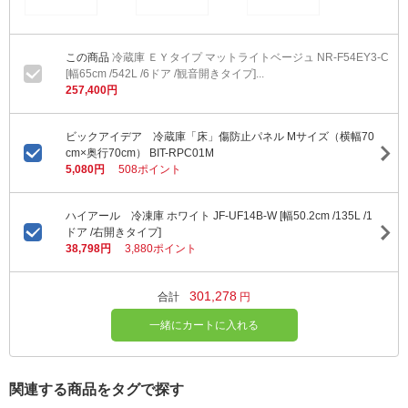
冷蔵庫 ＥＹタイプ マットライトベージュ NR-F54EY3-C
[幅65cm /542L /6ドア /観音開きタイプ]...
257,400円
ビックアイデア 冷蔵庫「床」傷防止パネル Mサイズ（横幅70
cm×奥行70cm） BIT-RPC01M
5,080円
508ポイント
ハイアール 冷凍庫 ホワイト JF-UF14B-W [幅50.2cm /135L /1
ドア /右開きタイプ]
38,798円
3,880ポイント
301,278
合計
円
一緒にカートに入れる
関連する商品をタグで探す