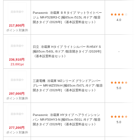
Panasonic
冷蔵庫 ＢＲタイプ マットライトベー
ジュ NR-F52BR3-C [幅65cm /515L /6ドア /観音
4.0
開きタイプ /2026年] 《基本設置料金セット》
217,800円
ポイント対象外
日立
冷蔵庫 Hタイプ ライトシルバー R-H54Y S
[幅65cm /540L /6ドア /観音開きタイプ /2026年]
-
《基本設置料金セット》
236,910円
23,691pt
三菱電機
冷蔵庫 WZシリーズ グランドアンバー
グレー MR-WZ55N-H [幅65cm /547L /6ドア /観音
5.0
開きタイプ /2026年] 《基本設置料金セット》
297,000円
ポイント対象外
Panasonic
冷蔵庫 HYタイプ ヘアラインシャン
パン NR-F50HY3-N [幅65cm /501L /6ドア /観音
5.0
開きタイプ /2026年] 《基本設置料金セット》
277,200円
ポイント対象外