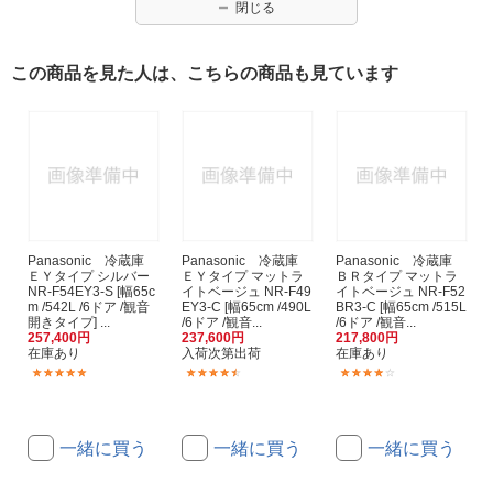
閉じる
この商品を見た人は、こちらの商品も見ています
Panasonic 冷蔵庫
Panasonic 冷蔵庫
Panasonic 冷蔵庫
ＥＹタイプ シルバー
ＥＹタイプ マットラ
ＢＲタイプ マットラ
NR-F54EY3-S [幅65c
イトベージュ NR-F49
イトベージュ NR-F52
m /542L /6ドア /観音
EY3-C [幅65cm /490L
BR3-C [幅65cm /515L
開きタイプ] ...
/6ドア /観音...
/6ドア /観音...
257,400円
237,600円
217,800円
在庫あり
入荷次第出荷
在庫あり
(3)
(3)
(1)
一緒に買う
一緒に買う
一緒に買う