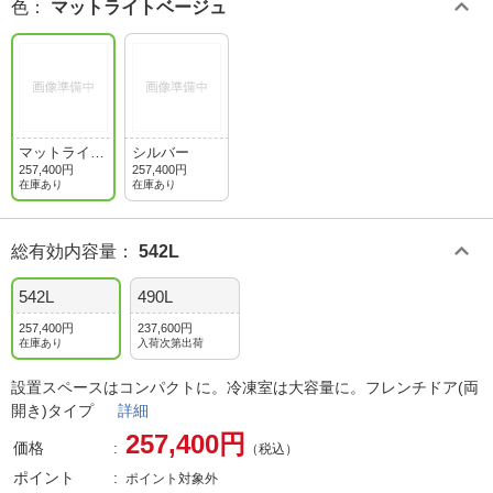
色
：
マットライトベージュ
マットライト
シルバー
ベージュ
257,400円
257,400円
在庫あり
在庫あり
総有効内容量
：
542L
542L
490L
257,400円
237,600円
在庫あり
入荷次第出荷
設置スペースはコンパクトに。冷凍室は大容量に。フレンチドア(両
開き)タイプ
詳細
257,400円
価格
（税込）
ポイント
ポイント対象外