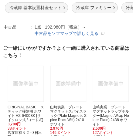
冷蔵庫 基本設置料金セット
冷蔵庫 ファミリー
冷蔵
中古品
1点 192,980円（税込）～
中古品をソフマップで詳しく見る
ご一緒にいかがですか？よく一緒に購入されている商品は
こちら！
ORIGINAL BASIC ス
山崎実業 プレート
山崎実業 プレート
ティック掃除機 ホワ
マグネットスパイスラ
マグネットラップホル
イト VS-6400BK [サ
ック(Plate Magnetic S
ダー(Magnet Wrap Ho
イクロン式 /コード式]
pice Rack WH) 2410
lder Plate) 2438 ホワ
3,780円
ホワイト
イト
38ポイント
2,970円
2,530円
店在庫有り 2～3日出
149ポイント
127ポイント