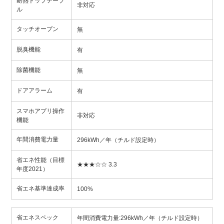
耐熱トップテーブ
非対応
ル
タッチオープン
無
脱臭機能
有
除菌機能
無
ドアアラーム
有
スマホアプリ操作
非対応
機能
年間消費電力量
296kWh／年（チルド設定時）
省エネ性能（目標
★★★☆☆ 3.3
年度2021）
省エネ基準達成率
100%
省エネスペック
年間消費電力量:296kWh／年（チルド設定時）