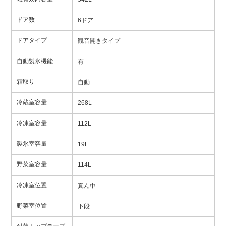
ドア数
6ドア
ドアタイプ
観音開きタイプ
自動製氷機能
有
霜取り
自動
冷蔵室容量
268L
冷凍室容量
112L
製氷室容量
19L
野菜室容量
114L
冷凍室位置
真ん中
野菜室位置
下段