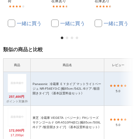
荷
在庫あり
在庫あり
(395)
(14)
(4)
一緒に買う
一緒に買う
一緒に買う
類似の商品と比較
外
商品
商品名
レビュー
Panasonic
冷蔵庫 ＥＹタイプ マットライトベー
ジュ NR-F54EY3-C [幅65cm /542L /6ドア /観音
5.0
開きタイプ] 《基本設置料金セット》
257,400円
ポイント対象外
東芝
冷蔵庫 VEGETA（ベジータ）FHシリーズ
サテンゴールド GR-A510FH(EC) [幅65cm /509L
5.0
/6ドア /観音開きタイプ] 《基本設置料金セット》
172,000円
17,200pt