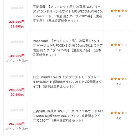
三菱電機
【アウトレット品】 冷蔵庫 WZシリー
ズ グランドリネンホワイト MR-WZ55M-W [幅65c
m /547L /6ドア /観音開きタイプ /2025年] 【生産
5.0
完了品】《基本設置料金セット》
229,980円
22,998pt
Panasonic
【アウトレット品】 冷蔵庫 EXタイ
プ ベージュ NR-F50EX1-C [幅65cm /501L /6ドア
/観音開きタイプ /2024年] 【生産完了品】《基本
3.0
設置料金セット》
199,980円
ポイント対象外
日立
冷蔵庫 HWCタイプ ブラストモーブグレー
R-HWC54Y H [幅65cm /540L /6ドア /観音開きタ
4.6
イプ] 《基本設置料金セット》
298,000円
29,800pt
三菱電機
冷蔵庫 JWシリーズ ロイヤルウッド MR
-JW55N-M [幅65cm /547L /6ドア /観音開きタイ
4.0
プ /2026年] 《基本設置料金セット》
267,300円
ポイント対象外