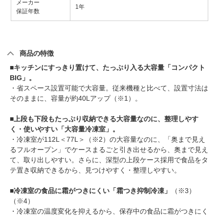
メーカー
1年
保証年数
商品の特徴
■キッチンにすっきり置けて、たっぷり入る大容量「コンパクト
BIG」。
・省スペース設置可能で大容量。従来機種と比べて、設置寸法は
そのままに、容量が約40Lアップ（※1）。
■上段も下段もたっぷり収納できる大容量なのに、整理しやす
く・使いやすい「大容量冷凍室」。
・冷凍室が112L＜77L＞（※2）の大容量なのに、「奥まで見え
るフルオープン」でケースまるごと引き出せるから、奥まで見え
て、取り出しやすい。さらに、深型の上段ケース採用で食品をタ
テ置き収納できるから、見つけやすく・整理しやすい。
■冷凍室の食品に霜がつきにくい「霜つき抑制冷凍」
（※3）
（※4）
・冷凍室の温度変化を抑えるから、保存中の食品に霜がつきにく