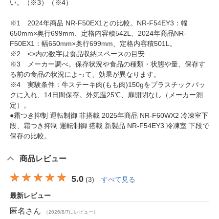
い。（※3）（※4）
※1 2024年商品 NR-F50EX1との比較。NR-F54EY3：幅
650mm×奥行699mm、定格内容積542L、2024年商品NR-
F50EX1：幅650mm×奥行699mm、定格内容積501L。
※2 <>内の数字は食品収納スペースの目安
※3 メーカー調べ。保存状況や食品の種類・状態や量、保存す
る前の食品の状況によって、効果が異なります。
※4 実験条件：牛ステーキ肉(もも肉)150gをプラスチックパッ
クに入れ、14日間保存。外気温25℃、扉開閉なし（メーカー測
定）。
●霜つき抑制 運転制御 非搭載 2025年商品 NR-F60WX2 冷凍室下
段、霜つき抑制 運転制御 搭載 新製品 NR-F54EY3 冷凍室 下段で
保存の比較。
商品レビュー
5.0
(
3
)
すべて見る
最新レビュー
匿名
さん
（2026/8/7にレビュー）