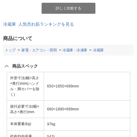
詳しく比較する
冷蔵庫 人気売れ筋ランキングを見る
商品について
トップ
家電・エアコン・照明
冷蔵庫・冷凍庫
冷蔵庫
商品スペック
外形寸法(幅×高さ
×奥行)mm(ハンド
650×1850×699mm
ル・脚カバーを除
く)
据付必要寸法(幅×
660×1890×699mm
高さ×奥行)mm
本体重量(kg)
97kg
総有効内容量
542L