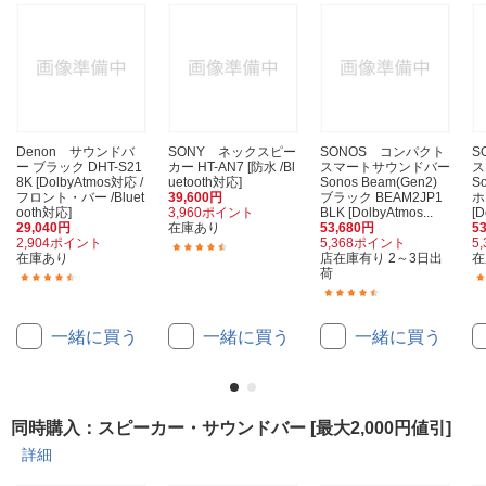
Denon サウンドバ
SONY ネックスピー
SONOS コンパクト
S
ー ブラック DHT-S21
カー HT-AN7 [防水 /Bl
スマートサウンドバー
ス
8K [DolbyAtmos対応 /
uetooth対応]
Sonos Beam(Gen2)
S
フロント・バー /Bluet
39,600円
ブラック BEAM2JP1
ホ
ooth対応]
3,960ポイント
BLK [DolbyAtmos...
[D
29,040円
在庫あり
53,680円
5
2,904ポイント
5,368ポイント
5
(32)
在庫あり
店在庫有り 2～3日出
在
荷
(119)
(11)
一緒に買う
一緒に買う
一緒に買う
同時購入：スピーカー・サウンドバー [最大2,000円値引]
詳細