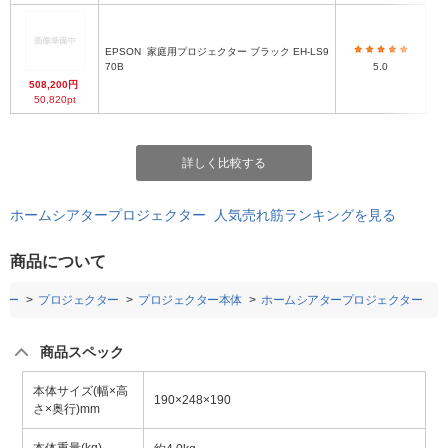
EPSON
家庭用プロジェクター ブラック EH-LS9
70B
5.0
508,200円
50,820pt
詳しく比較する
ホームシアタープロジェクター 人気売れ筋ランキングを見る
商品について
ダー
プロジェクター
プロジェクター本体
ホームシアタープロジェクター
商品スペック
本体サイズ(幅×高
190×248×190
さ×奥行)mm