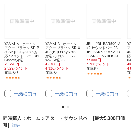
YAMAHA ホームシ
YAMAHA ホームシ
JBL JBL BAR500 M
Y
アター ブラック SR-B
アター ブラック SR-X
K2 サウンドバー JBL
ア
30AB [DolbyAtmos対
40A(B) [DolbyAtmos
JBL BAR500 MK2 JB
4
応 /フロント・バー /Bl
対応 /フロント・バー /
LBAR500M2BLKJN
応
uetooth対応]
Wi-Fi対応 /B...
77,000円
u
25,290円
43,200円
7,700ポイント
4
2,529ポイント
4,320ポイント
在庫あり
4
在庫あり
在庫あり
在
(3)
(27)
(6)
一緒に買う
一緒に買う
一緒に買う
同時購入：ホームシアター・サウンドバー [最大5,000円値
引]
詳細