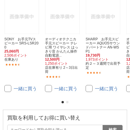
SONY お手元TVス
オーディオテクニカ
SHARP お手元スピ
ピーカー SRS-LSR20
手元スピーカー テレ
ーカー AQUOSサウン
手
0
ビ用 ワイヤレス はっ
ドパートナー AN-WS
ビ
25,060円
きり音 かんたん操作
P1
き
2,506ポイント
自動電源...
19,730円
自
在庫あり
12,500円
1,973ポイント
1
1,250ポイント
約２～３週間で出荷予
1
(165)
店在庫有り 2～3日出
定
店
荷
荷
(17)
(98)
一緒に買う
一緒に買う
一緒に買う
買取を利用してお得に買い替え
検索