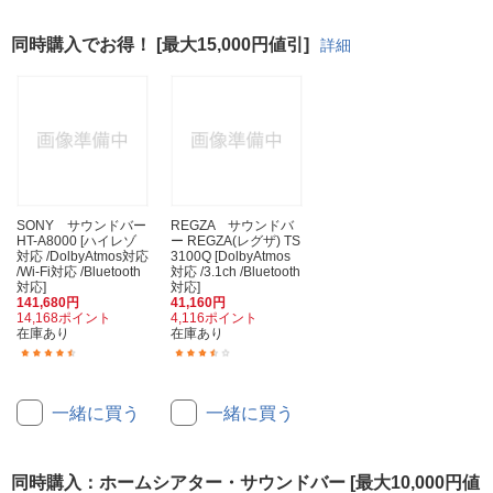
同時購入でお得！ [最大15,000円値引]
詳細
SONY サウンドバー
REGZA サウンドバ
HT-A8000 [ハイレゾ
ー REGZA(レグザ) TS
対応 /DolbyAtmos対応
3100Q [DolbyAtmos
/Wi-Fi対応 /Bluetooth
対応 /3.1ch /Bluetooth
対応]
対応]
141,680円
41,160円
14,168ポイント
4,116ポイント
在庫あり
在庫あり
(34)
(10)
一緒に買う
一緒に買う
同時購入：ホームシアター・サウンドバー [最大10,000円値