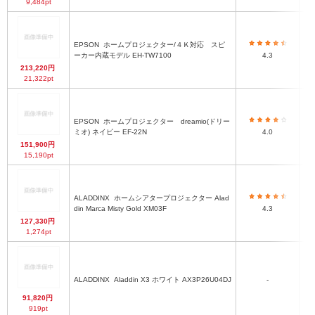
9,484pt
EPSON
ホームプロジェクター/４Ｋ対応 スピ
4
ーカー内蔵モデル EH-TW7100
4.3
213,220円
21,322pt
EPSON
ホームプロジェクター dreamio(ドリー
ミオ) ネイビー EF-22N
4.0
151,900円
15,190pt
ALADDINX
ホームシアタープロジェクター Alad
din Marca Misty Gold XM03F
4.3
127,330円
1,274pt
ALADDINX
Aladdin X3 ホワイト AX3P26U04DJ
-
91,820円
919pt