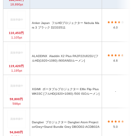
18,890pt
Anker Japan
フルHDプロジェクター Nebula Ma
rs 3 ブラック D2333511
4.0
110,453円
1,105pt
ALADDINX
Aladdin X2 Plus PA2P22U02DJ [フ
47
ルHD(1920×1080) /900ANSIルーメン]
4.6
119,420円
1,195pt
XGIMI
ポータブルプロジェクター Elfin Flip Plus
-
WK03C [フルHD(1920×1080) /500 ISOルーメン]
59,800円
598pt
Dangbei
プロジェクター Dangbei Atom Project
19
or/Grey+Stand Bundle Grey DBOD02-ACDB02A
5.0
94,840円