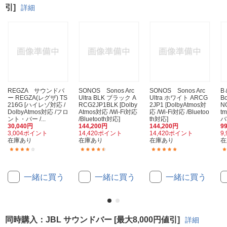
引]
詳細
REGZA サウンドバ
SONOS Sonos Arc
SONOS Sonos Arc
B
ー REGZA(レグザ) TS
Ultra BLK ブラック A
Ultra ホワイト ARCG
Bo
216G [ハイレゾ対応 /
RCG2JP1BLK [Dolby
2JP1 [DolbyAtmos対
N
DolbyAtmos対応 /フロ
Atmos対応 /Wi-Fi対応
応 /Wi-Fi対応 /Bluetoo
t
ント・バー /...
/Bluetooth対応]
th対応]
バー
30,040円
144,200円
144,200円
9
3,004ポイント
14,420ポイント
14,420ポイント
9
在庫あり
在庫あり
在庫あり
在
(16)
(3)
(1)
一緒に買う
一緒に買う
一緒に買う
同時購入：JBL サウンドバー [最大8,000円値引]
詳細