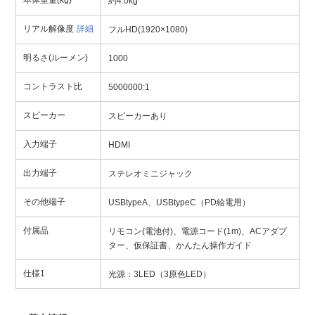
本体重量(kg)
約4.0kg
リアル解像度
詳細
フルHD(1920×1080)
明るさ(ルーメン)
1000
コントラスト比
5000000:1
スピーカー
スピーカーあり
入力端子
HDMI
出力端子
ステレオミニジャック
その他端子
USBtypeA、USBtypeC（PD給電用）
付属品
リモコン(電池付)、電源コード(1m)、ACアダプ
ター、仮保証書、かんたん操作ガイド
仕様1
光源：3LED（3原色LED）