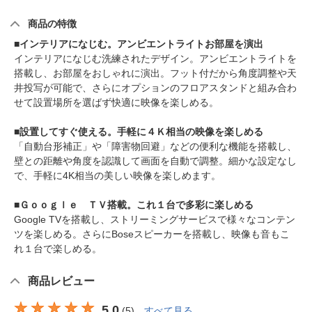
商品の特徴
■インテリアになじむ。アンビエントライトお部屋を演出
インテリアになじむ洗練されたデザイン。アンビエントライトを
搭載し、お部屋をおしゃれに演出。フット付だから角度調整や天
井投写が可能で、さらにオプションのフロアスタンドと組み合わ
せて設置場所を選ばず快適に映像を楽しめる。
■設置してすぐ使える。手軽に４Ｋ相当の映像を楽しめる
「自動台形補正」や「障害物回避」などの便利な機能を搭載し、
壁との距離や角度を認識して画面を自動で調整。細かな設定なし
で、手軽に4K相当の美しい映像を楽しめます。
■Ｇｏｏｇｌｅ ＴＶ搭載。これ１台で多彩に楽しめる
Google TVを搭載し、ストリーミングサービスで様々なコンテン
ツを楽しめる。さらにBoseスピーカーを搭載し、映像も音もこ
れ１台で楽しめる。
商品レビュー
5.0
(
5
)
すべて見る