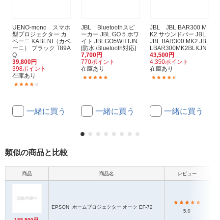
UENO-mono スマホ
JBL Bluetoothスピ
JBL JBL BAR300 M
型プロジェクター カ
ーカー JBL GO 5 ホワ
K2 サウンドバー JBL
ベーニ KABENI（カベ
イト JBLGO5WHTJN
JBL BAR300 MK2 JB
ーニ） ブラック T89A
[防水 /Bluetooth対応]
LBAR300MK2BLKJN
Q
7,700円
43,500円
39,800円
770ポイント
4,350ポイント
398ポイント
在庫あり
在庫あり
在庫あり
(4)
(17)
(5)
一緒に買う
一緒に買う
一緒に買う
類似の商品と比較
商品
商品名
レビュー
本
EPSON
ホームプロジェクター オーク EF-72
5.0
188,900円