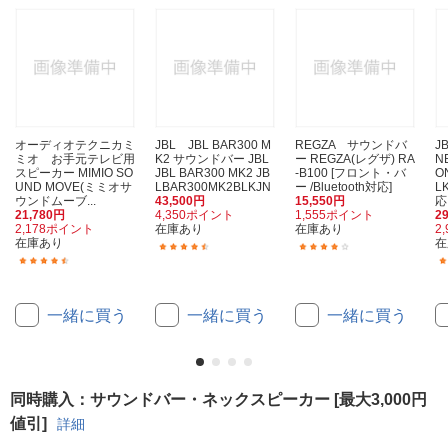
オーディオテクニカミ
JBL JBL BAR300 M
REGZA サウンドバ
J
ミオ お手元テレビ用
K2 サウンドバー JBL
ー REGZA(レグザ) RA
N
スピーカー MIMIO SO
JBL BAR300 MK2 JB
-B100 [フロント・バ
O
UND MOVE(ミミオサ
LBAR300MK2BLKJN
ー /Bluetooth対応]
L
ウンドムーブ...
43,500円
15,550円
応 
21,780円
4,350ポイント
1,555ポイント
2
2,178ポイント
在庫あり
在庫あり
2
在庫あり
在
(17)
(6)
(11)
一緒に買う
一緒に買う
一緒に買う
同時購入：サウンドバー・ネックスピーカー [最大3,000円
値引]
詳細