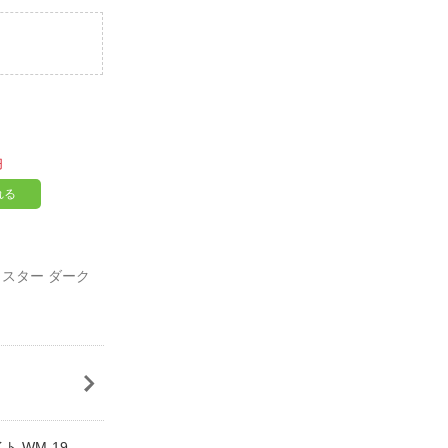
円
れる
ャスター ダーク
ト WM-19