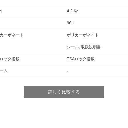
g
4.2 Kg
96 L
カーボネート
ポリカーボネイト
シール､取扱説明書
Aロック搭載
TSAロック搭載
ーム
-
詳しく比較する