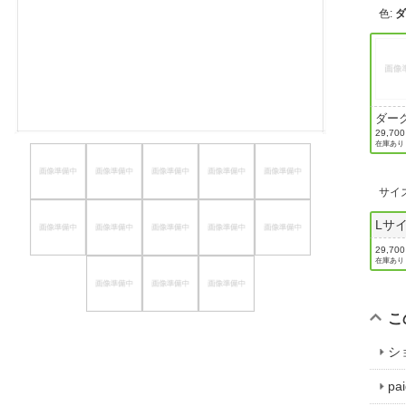
色
:
ほしいもの
お知らせ
ダー
ー
29,70
在庫あり
サイ
Lサ
29,70
在庫あり
こ
シ
p