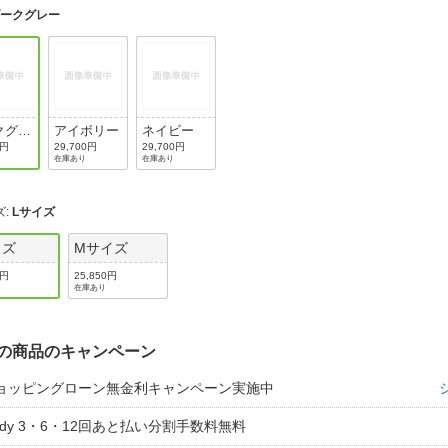
法
よくある質問・お問合せ
ダークグレー
I
ご利用規約
クグレ
アイボリー
ネイビー
0円
29,700円
29,700円
E
在庫あり
在庫あり
ズ
:
Lサイズ
イズ
Mサイズ
0円
25,850円
在庫あり
の商品のキャンペーン
ョッピングローン無金利キャンペーン実施中
aidy 3・6・12回あと払い分割手数料無料