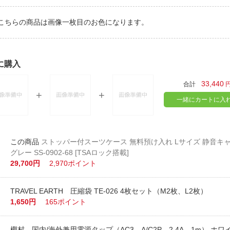
こちらの商品は画像一枚目のお色になります。
に購入
33,440
合計
一緒にカートに入
ストッパー付スーツケース 無料預け入れ Lサイズ 静音キ
グレー SS-0902-68 [TSAロック搭載]
29,700円
2,970ポイント
TRAVEL EARTH 圧縮袋 TE-026 4枚セット（M2枚、L2枚）
1,650円
165ポイント
樫村 国内/海外兼用電源タップ（AC3、A/C2P、2.4A、1m） ホワイ