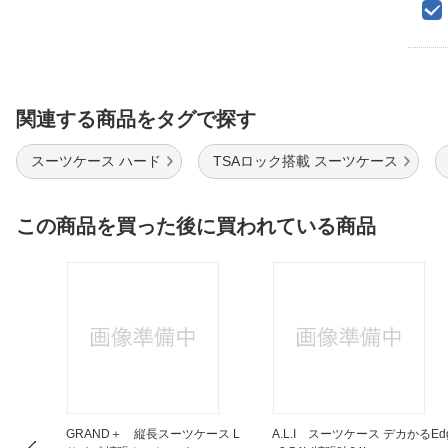
関連する商品をタグで探す
スーツケース ハード
TSAロック搭載 スーツケース
この商品を買った後に買われている商品
ショッ
GRAND＋ 縦長スーツケース L
A.L.I スーツケース デカかるEd