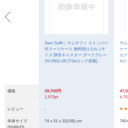
Sam Suffit｜サムサフィ ストッパー
サム
付スーツケース 無料預け入れ Lサ
ケー
イズ 静音キャスター ダークグレー
セクト
SS-0902-68 [TSAロック搭載]
Aロ
価格
29,700円
47,
2,970pt
4,70
レビュー
-
本体サイズ
74 x 51 x 32(/36) cm
760
(H×W×D)