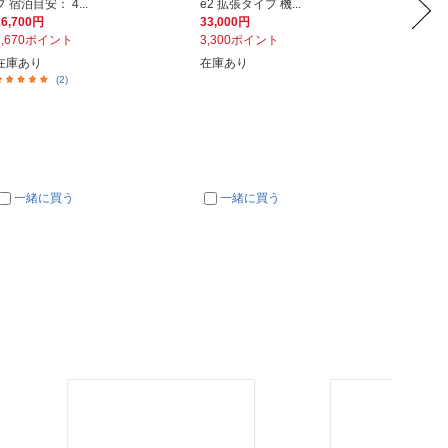
プ 宿泊目安： 4...
e2 拡張タイプ 機...
能付きキ
26,700円
33,000円
17,97
2,670ポイント
3,300ポイント
1,79
在庫あり
在庫あり
在庫あ
(2)
一緒に買う
一緒に買う
一