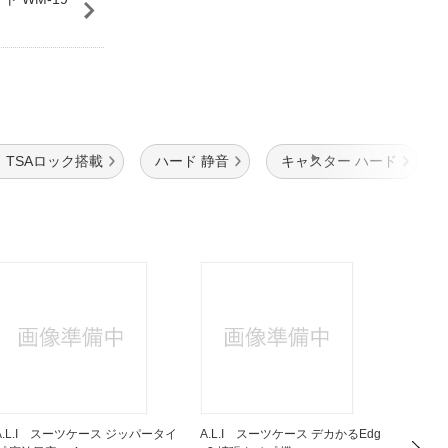
 TSAロック搭載
ハード 静音
キャスター ハード
A.L.I スーツケース ジッパータイ
A.L.I スーツケース デカかるEdg
アメリ