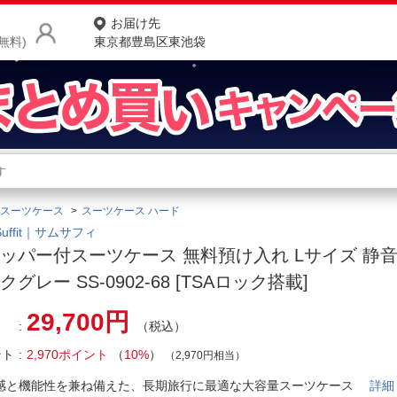
お届け先
無料)
東京都豊島区東池袋
商品をさがす
ランキングからさがす
ネ
スーツケース
スーツケース ハード
カテゴリ一覧からさがす
ポ
Suffit｜サムサフィ
ッパー付スーツケース 無料預け入れ Lサイズ 静
店
クグレー SS-0902-68 [TSAロック搭載]
お
29,700円
（税込）
お客様サポート
ント
2,970ポイント
（
10%
）
（2,970円相当）
ご利用ガイド
感と機能性を兼ね備えた、長期旅行に最適な大容量スーツケース
詳細