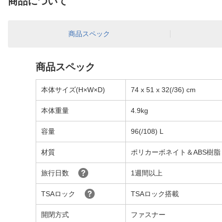
商品について
商品スペック
商品スペック
本体サイズ(H×W×D)
74 x 51 x 32(/36) cm
本体重量
4.9kg
容量
96(/108) L
材質
ポリカーボネイト＆ABS樹脂
旅行日数
1週間以上
TSAロック
TSAロック搭載
開閉方式
ファスナー