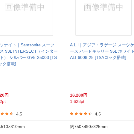
ソナイト｜Samsonite スーツ
A.L.I｜アジア・ラゲージ スーツ
ス 93L INTERSECT（インター
ース ハードキャリー 96L ホワイ
） シルバー GV5-25003 [TS
ALI-6008-28 [TSAロック搭載]
ック搭載]
020円
16,280円
2pt
1,628pt
4.5
4.5
×510×310mm
約750×490×325mm