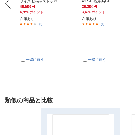
A...
サイズ 拡張＆ストッパ...
e2 54L/拡張時64L...
49,500円
36,300円
4,950ポイント
3,630ポイント
在庫あり
在庫あり
(3)
(1)
一緒に買う
一緒に買う
類似の商品と比較