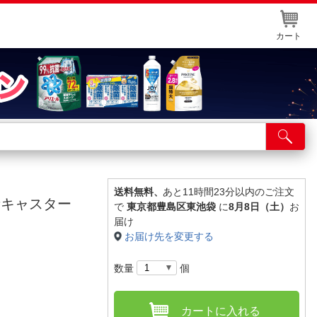
カート
店舗サービス
ット取り置き
イントカードWEB登録
送料無料、
あと11時間23分以内のご注文
音キャスター
で
東京都豊島区東池袋
に
8月8日（土）
お
舗情報・店舗一覧
届け
お届け先を変更する
取り寄せ品入荷状況照会
数量
個
カートに入れる