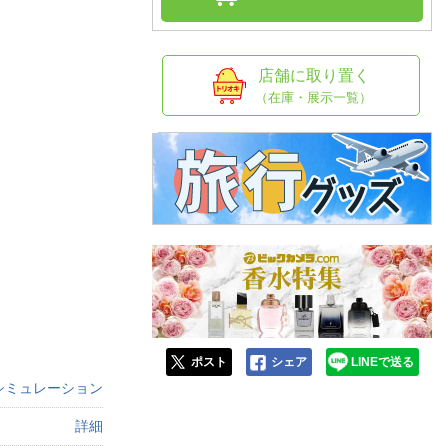
人窓口
R情報
店舗に取り置く
（在庫・展示一覧）
nglish / 中文
ポスト
シェア
LINEで送る
シミュレーション
詳細