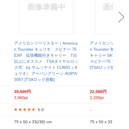
ケ
アメリカンツーリスター｜America
アメリカンツーリスター
ト
n Tourister キュリオ スピナー 75
n Tourister 無料
EXP 拡張機能付きキャリー 7泊
キャリー SKYLETT
以上にオススメ TSAダイヤルロッ
スピナー75 ブラック Q
ク式 by サムソナイト CURIO（キ
[TSAロック搭載]
ュリオ） アーバングリーン AO8*A
3057 [TSAロック搭載]
39,600円
22,000円
3,960pt
2,200pt
5.0
-
75 x 50 x 33(/38) cm
75 x 50 x 33 cm