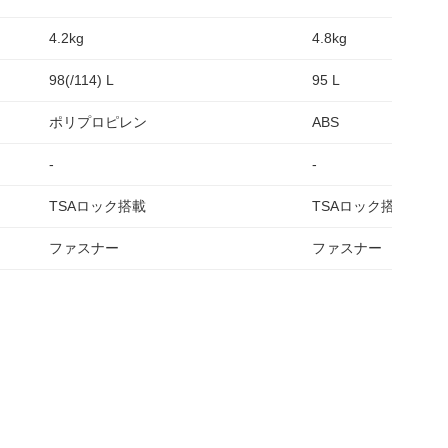
4.2kg
4.8kg
98(/114) L
95 L
ポリプロピレン
ABS
-
-
TSAロック搭載
TSAロック搭載
ファスナー
ファスナー