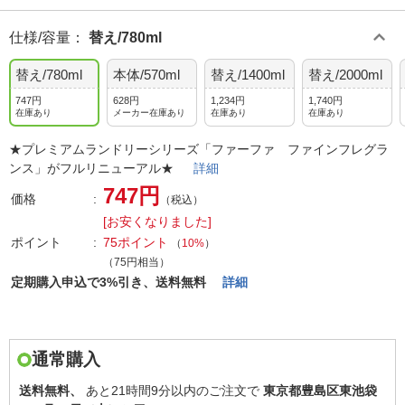
仕様/容量
：
替え/780ml
替え/780ml
本体/570ml
替え/1400ml
替え/2000ml
747円
628円
1,234円
1,740円
在庫あり
メーカー在庫あり
在庫あり
在庫あり
★プレミアムランドリーシリーズ「ファーファ ファインフレグラ
ンス」がフルリニューアル★
詳細
747円
価格
（税込）
[お安くなりました]
ポイント
75ポイント
（
10%
）
（75円相当）
定期購入申込で3%引き、送料無料
詳細
通常購入
送料無料、
あと
21時間9分以内
のご注文で
東京都豊島区東池袋