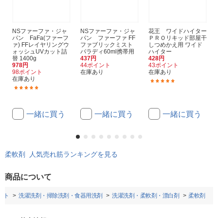
NSファーファ・ジャ
NSファーファ・ジャ
花王 ワイドハイター
パン FaFa(ファーフ
パン ファーファ FF
ＰＲＯリキッド部屋干
ァ) FFレイヤリングウ
ファブリックミスト
しつめかえ用 ワイド
ォッシュUVカット詰
パラディ60ml携帯用
ハイター
替 1400g
437円
428円
978円
44ポイント
43ポイント
98ポイント
在庫あり
在庫あり
在庫あり
(4)
(1)
一緒に買う
一緒に買う
一緒に買う
柔軟剤 人気売れ筋ランキングを見る
商品について
ット
洗濯洗剤・掃除洗剤・食器用洗剤
洗濯洗剤・柔軟剤・漂白剤
柔軟剤