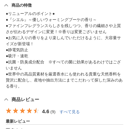
商品の特徴
●リニューアルのポイント●
●『シエル』～優しいウォーミングブーケの香り～
●ファインフレグランスらしさを残しつつ、香りの繊細さや上質
さが伝わるデザインに変更！※香りは変更ございません
●お気に入りの香りをより楽しんでいただけるように、大容量サ
イズが新登場！
●静電気防止
●吸汗・速乾
●抗菌・防臭成分配合 ※すべての菌に効果があるわけではござ
いません
●世界中の高品質素材を厳選香水にも使われる貴重な天然香料を
贅沢に配合し、産地や抽出方法にまでこだわって探した深みのあ
る香り。
商品レビュー
4.6
(
9
)
すべて見る
最新レビュー