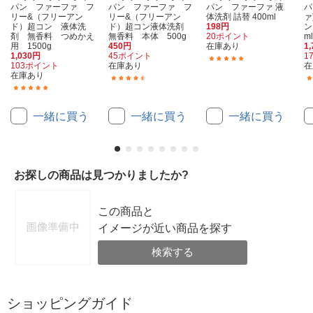
パン ファーファ フ
パン ファーファ フ
パン ファーファ 液
パ
リー&（フリーアン
リー&（フリーアン
体洗剤 詰替 400ml
ァ
ド）超コン 液体洗
ド）超コン液体洗剤
198円
ン
剤 無香料 つめかえ
無香料 本体 500g
20ポイント
m
用 1500g
450円
在庫あり
1
1,030円
45ポイント
1
(9)
103ポイント
在庫あり
在
在庫あり
(18)
(68)
一緒に買う
一緒に買う
一緒に買う
お探しの商品は見つかりましたか?
この商品と
イメージが近い商品を探す
検索する
ショッピングガイド