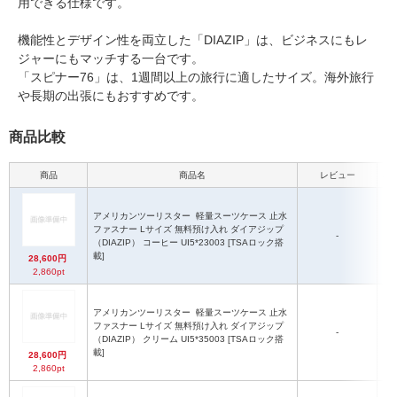
用できる仕様です。
機能性とデザイン性を両立した「DIAZIP」は、ビジネスにもレ
ジャーにもマッチする一台です。
「スピナー76」は、1週間以上の旅行に適したサイズ。海外旅行
や長期の出張にもおすすめです。
商品比較
商品
商品名
レビュー
本体
アメリカンツーリスター
軽量スーツケース 止水
ファスナー Lサイズ 無料預け入れ ダイアジップ
7
-
（DIAZIP） コーヒー UI5*23003 [TSAロック搭
載]
28,600円
2,860pt
アメリカンツーリスター
軽量スーツケース 止水
ファスナー Lサイズ 無料預け入れ ダイアジップ
7
-
（DIAZIP） クリーム UI5*35003 [TSAロック搭
載]
28,600円
2,860pt