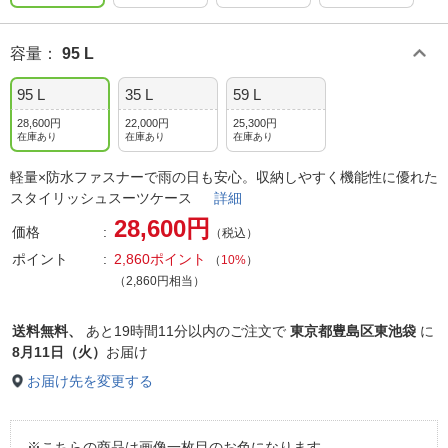
容量
：
95 L
95 L
35 L
59 L
28,600円
22,000円
25,300円
在庫あり
在庫あり
在庫あり
軽量×防水ファスナーで雨の日も安心。収納しやすく機能性に優れた
スタイリッシュスーツケース
詳細
28,600円
価格
（税込）
ポイント
2,860ポイント
（
10%
）
（2,860円相当）
送料無料、
あと
19時間11分以内
のご注文で
東京都豊島区東池袋
に
8月11日（火）
お届け
お届け先を変更する
※こちらの商品は画像一枚目のお色になります。