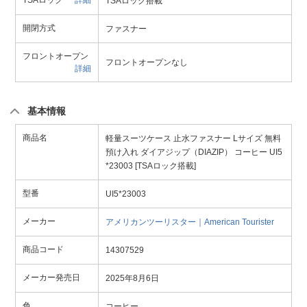
TSAロック
詳細
TSAロック搭載
開閉方式
ファスナー
フロントオープン
フロントオープンなし
詳細
基本情報
商品名
軽量スーツケース 止水ファスナー Lサイズ 無料
預け入れ ダイアジップ（DIAZIP） コーヒー UI5
*23003 [TSAロック搭載]
型番
UI5*23003
メーカー
アメリカンツーリスター｜American Tourister
商品コード
14307529
メーカー発売日
2025年8月6日
色
コーヒー