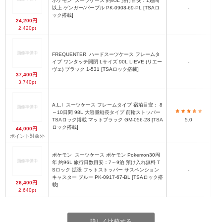
ポケモン
スーツケース 約95L 旅行目安：1週間
以上 ゲンガー/パープル PK-0908-69-PL [TSAロ
-
ック搭載]
24,200円
2,420pt
FREQUENTER
ハードスーツケース フレームタ
イプ ワンタッチ開閉 Lサイズ 90L LIEVE (リエー
-
ヴェ) ブラック 1-531 [TSAロック搭載]
37,400円
3,740pt
A.L.I
スーツケース フレームタイプ 宿泊目安： 8
～10日間 98L 大容量縦長タイプ 前輪ストッパー
H6
TSAロック搭載 マットブラック GM-056-28 [TSA
5.0
ロック搭載]
H
44,000円
ポイント対象外
ポケモン
スーツケース ポケモン Pokemon30周
年 約96L 旅行日数目安：7～9泊 預け入れ無料 T
H
Sロック 拡張 フットストッパー サスペンション
-
キャスター ブルー PK-0917-67-BL [TSAロック搭
26,400円
載]
2,640pt
詳しく比較する