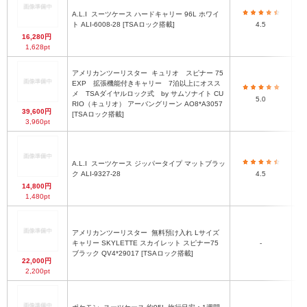
A.L.I
スーツケース ハードキャリー 96L ホワイ
ト ALI-6008-28 [TSAロック搭載]
4.5
16,280円
1,628pt
アメリカンツーリスター
キュリオ スピナー 75
EXP 拡張機能付きキャリー 7泊以上にオスス
メ TSAダイヤルロック式 by サムソナイト CU
5.0
RIO（キュリオ） アーバングリーン AO8*A3057
39,600円
[TSAロック搭載]
3,960pt
[外
A.L.I
スーツケース ジッパータイプ マットブラッ
ク ALI-9327-28
4.5
寸]
14,800円
1,480pt
アメリカンツーリスター
無料預け入れ Lサイズ
キャリー SKYLETTE スカイレット スピナー75
-
ブラック QV4*29017 [TSAロック搭載]
22,000円
2,200pt