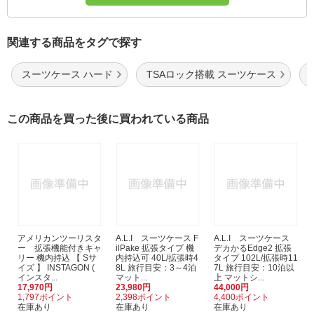
関連する商品をタグで探す
スーツケース ハード
TSAロック搭載 スーツケース
この商品を買った後に買われている商品
アメリカンツーリスタ
A.L.I スーツケース F
A.L.I スーツケース
ー 拡張機能付きキャ
ilPake 拡張タイプ 機
デカかるEdge2 拡張
リー 機内持込 【 Sサ
内持込可 40L/拡張時4
タイプ 102L/拡張時11
イズ 】 INSTAGON (
8L 旅行目安：3～4泊
7L 旅行目安：10泊以
インスタ...
マット...
上 マットシ...
17,970円
23,980円
44,000円
1,797ポイント
2,398ポイント
4,400ポイント
在庫あり
在庫あり
在庫あり