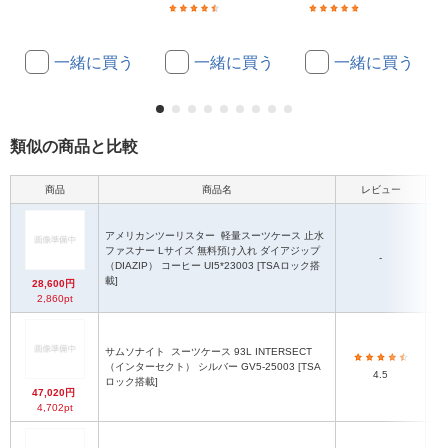
(38)
(1)
一緒に買う
一緒に買う
一緒に買う
類似の商品と比較
商品
商品名
レビュー
アメリカンツーリスター
軽量スーツケース 止水
ファスナー Lサイズ 無料預け入れ ダイアジップ
-
（DIAZIP） コーヒー UI5*23003 [TSAロック搭
載]
28,600円
2,860pt
サムソナイト
スーツケース 93L INTERSECT
（インターセクト） シルバー GV5-25003 [TSA
4.5
ロック搭載]
47,020円
4,702pt