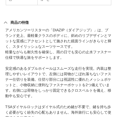
商品の特徴
アメリカンツーリスターの「DIAZIP（ダイアジップ）」は、ブ
ランド史上、最軽量クラスのボディに、斜めのリブデザインとマ
ットな質感にアクセントとして施された鏡面ラインがきらりと輝
く、スタイリッシュなスーツケースです。
軽量ながらも耐久性を確保し、雨の日でも安心の止水ファスナー
仕様で快適な旅をサポートします。
安定感のあるダブルホイールはスムーズな走行を実現。内装は整
理しやすいレイアウトで、左側には荷物がこぼれ落ちないファス
ナー仕切りを装備。仕切り部分には視認性に優れたメッシュポケ
ットと、小物収納に便利なファスナーポケットを2つ備えていま
す。右側には荷物をしっかり固定できるクロスベルトを備え、移
動中も安心です。
TSAダイヤルロックはダイヤル式のため鍵が不要で、鍵を持ち歩
く必要がなく紛失の心配もありません。海外旅行にも安心して使