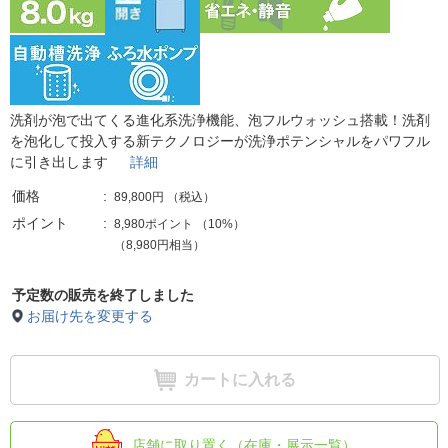
洗剤が泡で出てくる進化系洗浄機能、泡フルウォッシュ搭載！洗剤
を泡化して投入する新テクノロジーが洗浄ポテンシャルをパワフル
に引き出します
詳細
価格
89,800円
（税込）
ポイント
8,980ポイント
（
10%
）
（8,980円相当）
予定数の販売を終了しました
お届け先を変更する
カートに入れる
店舗に取り置く（在庫・展示一覧）