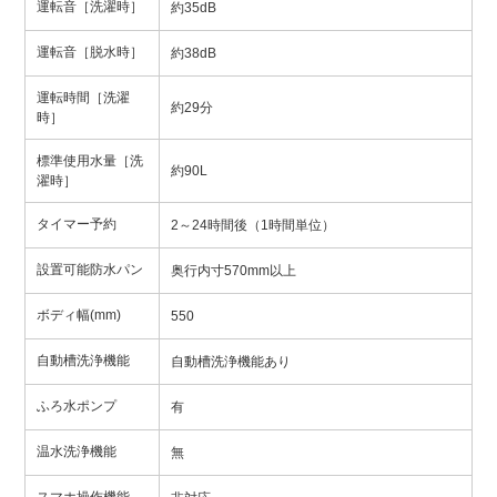
運転音［洗濯時］
約35dB
運転音［脱水時］
約38dB
運転時間［洗濯
約29分
時］
標準使用水量［洗
約90L
濯時］
タイマー予約
2～24時間後（1時間単位）
設置可能防水パン
奥行内寸570mm以上
ボディ幅(mm)
550
自動槽洗浄機能
自動槽洗浄機能あり
ふろ水ポンプ
有
温水洗浄機能
無
スマホ操作機能