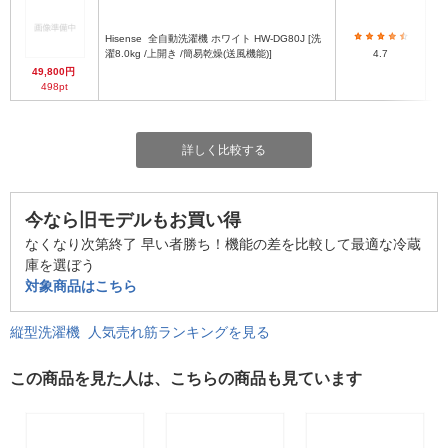
Hisense
全自動洗濯機 ホワイト HW-DG80J [洗
濯8.0kg /上開き /簡易乾燥(送風機能)]
4.7
49,800円
498pt
詳しく比較する
今なら旧モデルもお買い得
なくなり次第終了 早い者勝ち！機能の差を比較して最適な冷蔵
庫を選ぼう
対象商品はこちら
縦型洗濯機 人気売れ筋ランキングを見る
この商品を見た人は、こちらの商品も見ています