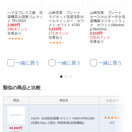
ハマダプレス工藝 洗
山崎実業 プレート
山崎実業 プレート
濯機高さ調整ゴムマッ
マグネット洗濯洗剤ボ
ホースホルダー付き洗
ト TFi-5505
ールストッカー ホワ
濯機横マグネットラッ
2,960円
イト ホワイト 4700
ク ホワイト(Washin
296ポイント
3,410円
g Machine...
在庫あり
171ポイント
4,510円
在庫あり
226ポイント
(664)
在庫あり
(1)
一緒に買う
一緒に買う
一緒に買う
類似の商品と比較
商品
商品名
レビュー
本
AQUA
全自動洗濯機 ホワイト AQW-VP801(W)
[洗濯8.0kg /上開き /簡易乾燥(送風機能)]
4.5
89,800円