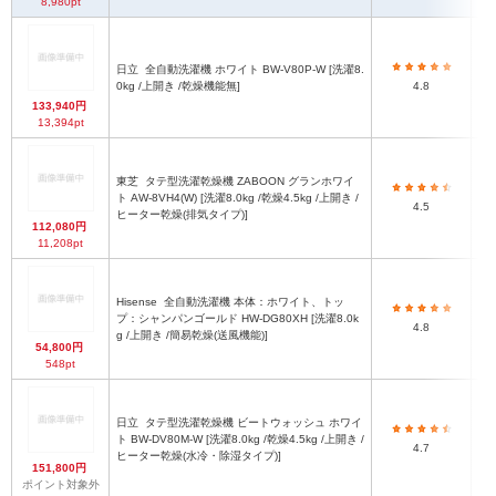
8,980pt
日立
全自動洗濯機 ホワイト BW-V80P-W [洗濯8.
0kg /上開き /乾燥機能無]
4.8
133,940円
13,394pt
東芝
タテ型洗濯乾燥機 ZABOON グランホワイ
ト AW-8VH4(W) [洗濯8.0kg /乾燥4.5kg /上開き /
4.5
ヒーター乾燥(排気タイプ)]
112,080円
11,208pt
Hisense
全自動洗濯機 本体：ホワイト、トッ
プ：シャンパンゴールド HW-DG80XH [洗濯8.0k
4.8
g /上開き /簡易乾燥(送風機能)]
54,800円
548pt
日立
タテ型洗濯乾燥機 ビートウォッシュ ホワイ
ト BW-DV80M-W [洗濯8.0kg /乾燥4.5kg /上開き /
4.7
ヒーター乾燥(水冷・除湿タイプ)]
151,800円
ポイント対象外