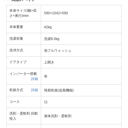
本体サイズ(幅×高
590×1042×590
さ×奥行)mm
本体重量
42kg
洗濯容量
洗濯8.0kg
洗浄方式
泡フルウォッシュ
ドアタイプ
上開き
インバーター搭載
有
詳細
乾燥方式
詳細
簡易乾燥(送風機能)
コース
11
洗剤・柔軟剤 自動
液体洗剤・柔軟剤
投入