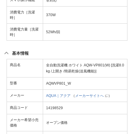
非対応
消費電力［洗濯
370W
時］
消費電力量［洗濯
52Wh/回
時］
基本情報
商品名
全自動洗濯機 ホワイト AQW-VP801(W) [洗濯8.0
kg /上開き /簡易乾燥(送風機能)]
型番
AQWVP801_W
メーカー
AQUA｜アクア
（
メーカーサイトへ
）
商品コード
14198529
メーカー希望小売
オープン価格
価格