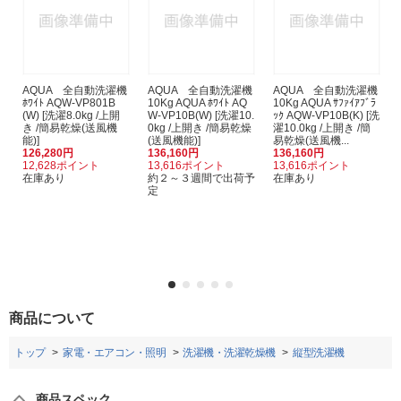
AQUA 全自動洗濯機
AQUA 全自動洗濯機
AQUA 全自動洗濯機
ﾎﾜｲﾄ AQW-VP801B
10Kg AQUA ﾎﾜｲﾄ AQ
10Kg AQUA ｻﾌｧｲｱﾌﾞﾗ
(W) [洗濯8.0kg /上開
W-VP10B(W) [洗濯10.
ｯｸ AQW-VP10B(K) [洗
き /簡易乾燥(送風機
0kg /上開き /簡易乾燥
濯10.0kg /上開き /簡
能)]
(送風機能)]
易乾燥(送風機...
126,280円
136,160円
136,160円
12,628ポイント
13,616ポイント
13,616ポイント
在庫あり
約２～３週間で出荷予
在庫あり
定
商品について
トップ
家電・エアコン・照明
洗濯機・洗濯乾燥機
縦型洗濯機
商品スペック