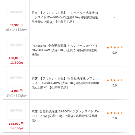
日立
【アウトレット品】 インバーター洗濯機8k
g ホワイト BW-V80K-W [洗濯8.0kg /簡易乾燥(送
-
風機能) /上開き] 【生産完了品】
99,980円
ポイント対象外
Panasonic
全自動洗濯機 ＦＡシリーズ ホワイト
NA-FA8H6-W [洗濯8.0kg /上開き /簡易乾燥(送風
5.0
機能)]
128,000円
12,800pt
東芝
【アウトレット品】 全自動洗濯機 グランホ
幅
ワイト AW-8DP4(W) [洗濯8.0kg /簡易乾燥(送風機
5.0
能) /上開き] 【生産完了品】
84,980円
ポイント対象外
東芝
全自動洗濯機 ZABOON グランホワイト AW
-8DPB6(W) [洗濯8.0kg /上開き /簡易乾燥(送風機
5.0
能)]
148,000円
14,800pt