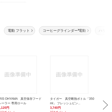
電動 フラット
コーヒーグラインダー 電動
ハリオ 
IRIS OHYAMA 真空保存フード
タイガー 真空断熱ボトル「350
小久保
シーラー 専用ロール
ml」 フレッシュピン...
ごはん型
1,120円
3,740円
198円