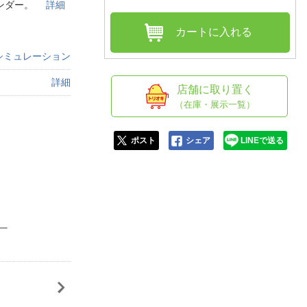
人窓口
インダー。
詳細
R情報
カートに入れる
シミュレーション
詳細
店舗に取り置く
nglish / 中文
（在庫・展示一覧）
ポスト
シェア
LINEで送る
レー