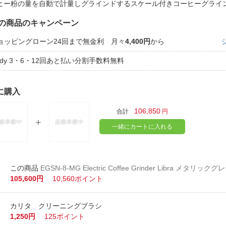
法
ヒー粉の量を自動で計量しグラインドするスケール付きコーヒーグラ
よくある質問・お問合せ
I
の商品のキャンペーン
ご利用規約
ョッピングローン24回まで無金利 月々
4,400円
から
aidy 3・6・12回あと払い分割手数料無料
E
に購入
106,850
合計
円
一緒にカートに入れる
EGSN-8-MG Electric Coffee Grinder Libra メタリックグ
105,600円
10,560ポイント
カリタ クリーニングブラシ
1,250円
125ポイント