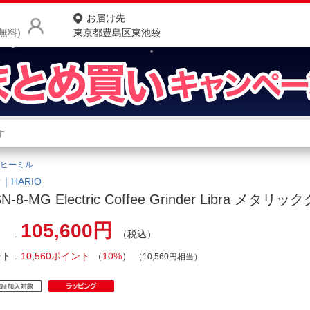
お届け先
無料)
東京都豊島区東池袋
商品をさがす
ランキングからさがす
ネ
ヒーミル
カテゴリ一覧からさがす
ポ
｜HARIO
N-8-MG Electric Coffee Grinder Libra メタリ
店
105,600円
（税込）
お
ント
10,560ポイント
（
10%
）
お客様サポート
（10,560円相当）
ご利用ガイド