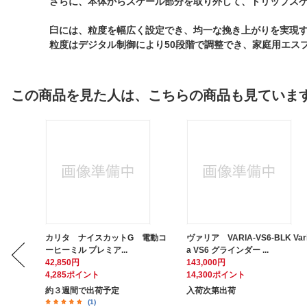
さらに、本体からスケール部分を取り外して、ドリップス
臼には、粒度を幅広く設定でき、均一な挽き上がりを実現
粒度はデジタル制御により50段階で調整でき、家庭用エス
この商品を見た人は、こちらの商品も見ていま
ススピー
カリタ ナイスカットG 電動コ
ヴァリア VARIA-VS6-BLK Var
ーヒーミル プレミア...
a VS6 グラインダー ...
42,850円
143,000円
4,285ポイント
14,300ポイント
約３週間で出荷予定
入荷次第出荷
(1)