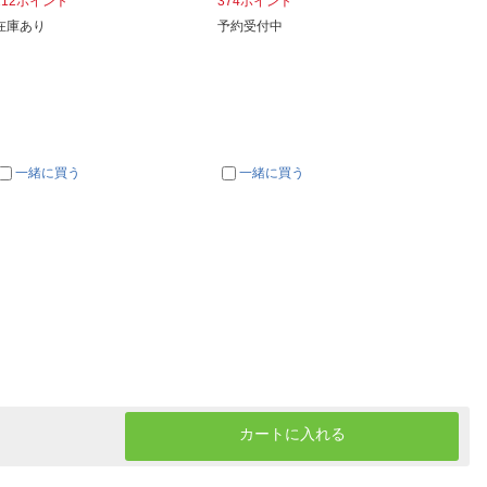
112ポイント
374ポイント
20ポイ
在庫あり
予約受付中
次回入
一緒に買う
一緒に買う
一
カートに入れる