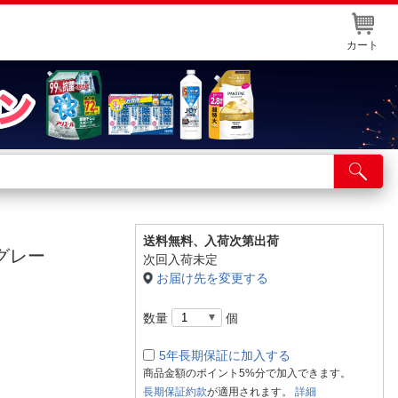
カート
店舗サービス
ット取り置き
イントカードWEB登録
送料無料、
入荷次第出荷
ックグレー
次回入荷未定
舗情報・店舗一覧
お届け先を変更する
取り寄せ品入荷状況照会
数量
個
5年長期保証に加入する
商品金額のポイント5%分で加入できます。
長期保証約款
が適用されます。
詳細