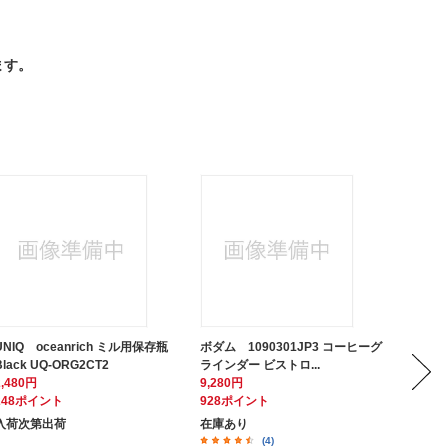
ます。
UNIQ oceanrich ミル用保存瓶
ボダム 1090301JP3 コーヒーグ
ハリオ El
Black UQ-ORG2CT2
ラインダー ビストロ...
電気式サ
2,480円
9,280円
13,67
248ポイント
928ポイント
1,36
入荷次第出荷
在庫あり
在庫あ
(4)