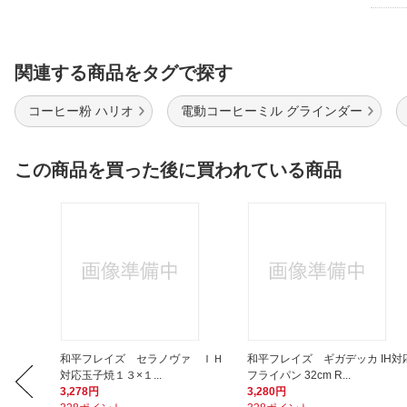
関連する商品をタグで探す
コーヒー粉 ハリオ
電動コーヒーミル グラインダー
この商品を買った後に買われている商品
ル スリ
和平フレイズ セラノヴァ ＩＨ
和平フレイズ ギガデッカ IH対
対応玉子焼１３×１...
フライパン 32cm R...
3,278円
3,280円