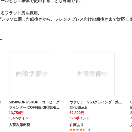
ケールとして単体で使用することも可能です。
するフラット刃を採用。
プレッソに適した細挽きから、フレンチプレス向けの粗挽きまで対応し
す
i
5050WORKSHOP コーヒーグ
ヴァリア VS3グラインダー第二
ラインダー COFFEE GRINDE...
世代 Black
13,750円
52,800円
1,375ポイント
528ポイント
入荷次第出荷
在庫あり
(5)