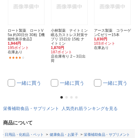
ロート製薬 ロートV
小林製薬 ナイトミン
アース製薬 コラーゲ
5a 約30日分 30粒【機
眠る力ストレス対策サ
ンCゼリー15本
能性表示食品】
プリ 15日分 15粒 ナ
1,030円
1,944円
イトミン
103ポイント
195ポイント
1,870円
在庫あり
在庫あり
187ポイント
店在庫有り 2～3日出
(79)
荷
一緒に買う
一緒に買う
一緒に買う
栄養補助食品・サプリメント 人気売れ筋ランキングを見る
商品について
品・日用品・化粧品・ペット
健康食品・お菓子
栄養補助食品・サプリメント