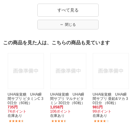
すべて見る
閉じる
この商品を見た人は、こちらの商品も見ています
UHA味覚糖 UHA瞬
UHA味覚糖 UHA瞬
UHA味覚糖 UHA瞬
間サプリ ビタミンC 3
間サプリ マルチビタ
間サプリ 亜鉛&マカ 3
0日分（60粒）
ミン 30日分（60粒）
0日分 （60粒）
735円
1,058円
981円
74ポイント
106ポイント
99ポイント
在庫あり
在庫あり
在庫あり
(4)
(7)
(34)