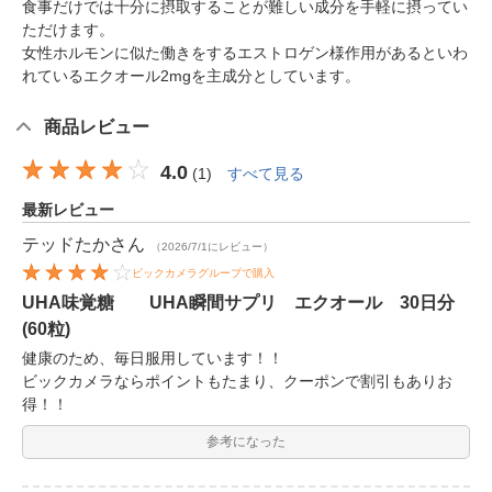
食事だけでは十分に摂取することが難しい成分を手軽に摂ってい
ただけます。
女性ホルモンに似た働きをするエストロゲン様作用があるといわ
れているエクオール2mgを主成分としています。
商品レビュー
4.0
(
1
)
すべて見る
最新レビュー
テッドたか
さん
（2026/7/1にレビュー）
ビックカメラグループで購入
UHA味覚糖 UHA瞬間サプリ エクオール 30日分
(60粒)
健康のため、毎日服用しています！！
ビックカメラならポイントもたまり、クーポンで割引もありお
得！！
参考になった