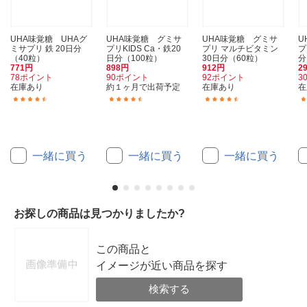
UHA味覚糖 UHAグ
UHA味覚糖 グミサ
UHA味覚糖 グミサ
U
ミサプリ 鉄 20日分
プリKIDS Ca・鉄20
プリ マルチビタミン
プ
（40粒）
日分（100粒）
30日分（60粒）
分
771円
898円
912円
2
78ポイント
90ポイント
92ポイント
3
在庫あり
約１ヶ月で出荷予定
在庫あり
在
(78)
(24)
(79)
一緒に買う
一緒に買う
一緒に買う
お探しの商品は見つかりましたか?
この商品と
イメージが近い商品を探す
検索する