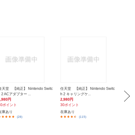
任天堂 【純正】 Nintendo Switc
任天堂 【純正】 Nintendo Switc
Powe
h 2 ACアダプター ...
h 2 キャリングケ...
コントロー
3,980円
2,980円
4,280
40ポイント
30ポイント
428ポ
在庫あり
在庫あり
在庫あ
(28)
(115)