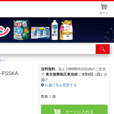
カート
店舗サービス
ット取り置き
ーラー
イントカードWEB登録
送料無料、
あと23時間35分以内のご注文
-FSSKA
で
東京都豊島区東池袋
に
8月9日（日）
お
舗情報・店舗一覧
届け
お届け先を変更する
取り寄せ品入荷状況照会
数量
1
個
カートに入れる