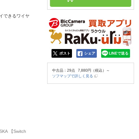
人窓口
R情報
イできるワイヤ
nglish / 中文
ポスト
シェア
LINEで送る
中古品
：29点 7,880円（税込）～
ソフマップで詳しく見る
KA 【Switch