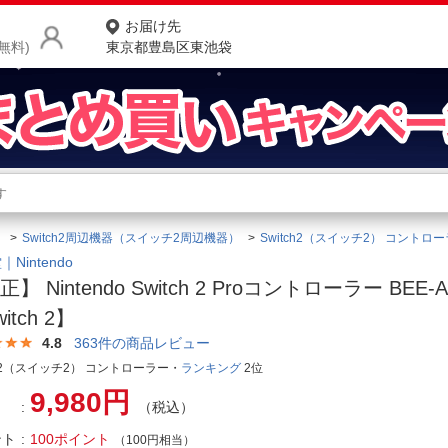
お届け先
無料)
東京都豊島区東池袋
商品をさがす
ランキングからさがす
ネ
）
Switch2周辺機器（スイッチ2周辺機器）
Switch2（スイッチ2） コントロ
カテゴリ一覧からさがす
ポ
Nintendo
】 Nintendo Switch 2 Proコントローラー BEE-A
店
itch 2】
お
4.8
363
件の商品レビュー
ch2（スイッチ2） コントローラー・
ランキング
2位
お客様サポート
9,980円
（税込）
ご利用ガイド
ント
100ポイント
（100円相当）