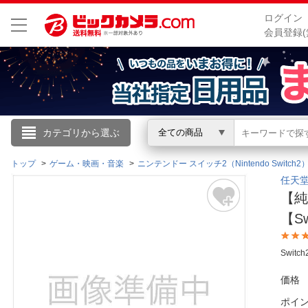
ログイン
会員登録(
こんにちは
カテゴリから選ぶ
全ての商品
ログイン
トップ
ゲーム・映画・音楽
ニンテンドー スイッチ2（Nintendo Switch2
任天堂｜
【純正
新規会員登録
【Sw
会員メニュー
Swit
お買いもの履歴
価格
閲覧履歴
ポイ