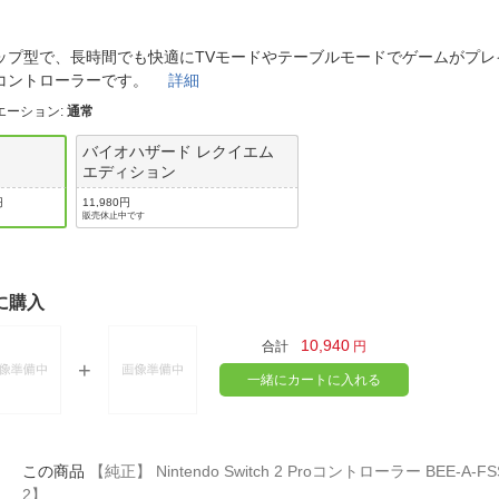
法
よくある質問・お問合せ
I
ップ型で、長時間でも快適にTVモードやテーブルモードでゲームがプレ
ご利用規約
コントローラーです。
詳細
エーション
:
通常
バイオハザード レクイエム
E
エディション
円
11,980円
販売休止中です
に購入
10,940
合計
円
一緒にカートに入れる
【純正】 Nintendo Switch 2 Proコントローラー BEE-A-FSS
2】