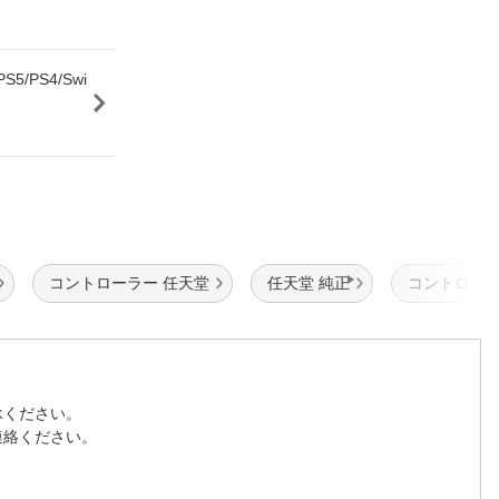
PS4/Swi
コントローラー 任天堂
任天堂 純正
コントローラ
承ください。
連絡ください。