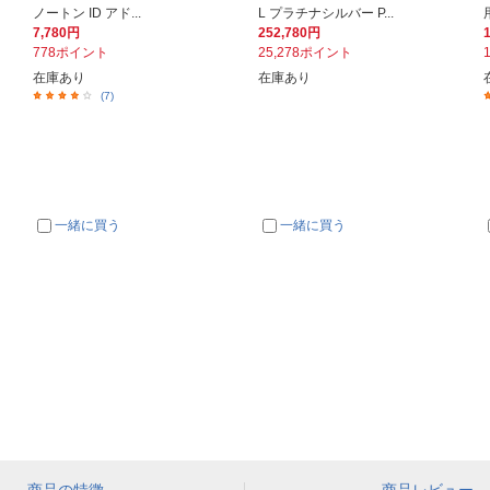
ノートン ID アド...
L プラチナシルバー P...
7,780円
252,780円
778ポイント
25,278ポイント
在庫あり
在庫あり
(7)
一緒に買う
一緒に買う