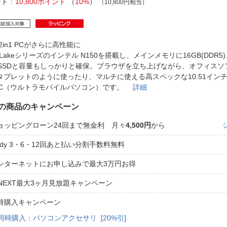
法
ント
10,800ポイント
（
10%
）
（10,800円相当）
よくある質問・お問合せ
I
ご利用規約
2in1 PCがさらに高性能に
n Lakeシリーズのインテル N150を搭載し、メインメモリに16GB(DDR
B SSDと容量もしっかりと確保。ブラウザを立ち上げながら、オフィス
E
タブレットのように使ったり、マルチに使える高スペックな10.51インチの
PC（ウルトラモバイルパソコン）です。
詳細
の商品のキャンペーン
ョッピングローン24回まで無金利 月々
4,500円
から
aidy 3・6・12回あと払い分割手数料無料
ンターネットにお申し込みで最大3万円お得
-NEXT最大3ヶ月見放題キャンペーン
時購入キャンペーン
同時購入：パソコンアクセサリ [20%引]