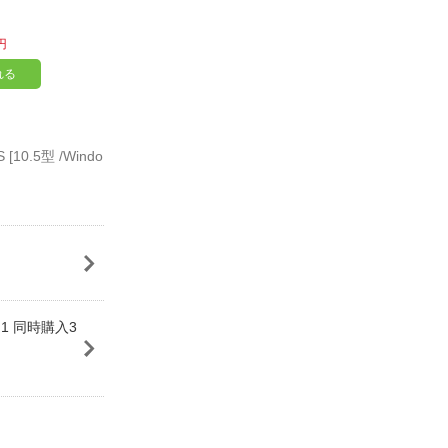
円
れる
10.5型 /Windo
】
ス1 同時購入3