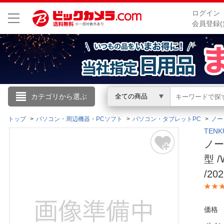
ログイン
会員登録(
こんにちは
カテゴリから選ぶ
全ての商品
ログイン
トップ
パソコン・周辺機器・PCソフト
パソコン・タブレットPC
ノー
TEN
ノート
新規会員登録
型 /
/2
会員メニュー
お買いもの履歴
価格
閲覧履歴