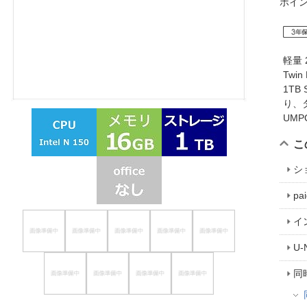
ポイ
ほしいもの
お知らせ
軽量 
Twi
1T
り、
UM
こ
シ
p
イ
U
同