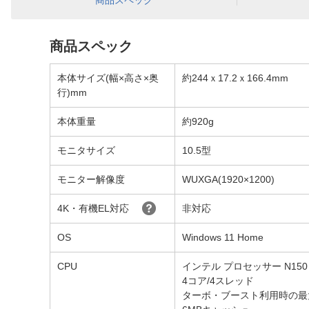
商品スペック
商品スペック
本体サイズ(幅×高さ×奥
約244ｘ17.2ｘ166.4mm
行)mm
本体重量
約920g
モニタサイズ
10.5型
モニター解像度
WUXGA(1920×1200)
4K・有機EL対応
非対応
OS
Windows 11 Home
CPU
インテル プロセッサー N150
4コア/4スレッド
ターボ・ブースト利用時の最大