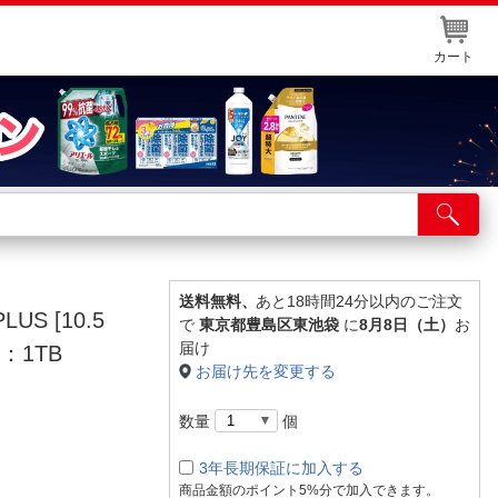
カート
店舗サービス
ット取り置き
イントカードWEB登録
送料無料、
あと18時間24分以内のご注文
US [10.5
で
東京都豊島区東池袋
に
8月8日（土）
お
舗情報・店舗一覧
届け
D：1TB
お届け先を変更する
取り寄せ品入荷状況照会
数量
個
3年長期保証に加入する
商品金額のポイント5%分で加入できます。