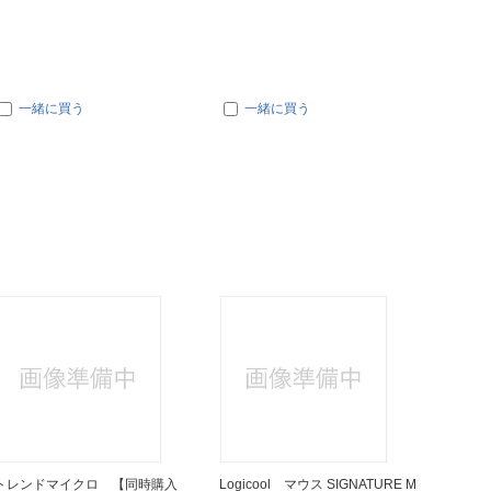
一緒に買う
一緒に買う
一
トレンドマイクロ 【同時購入
Logicool マウス SIGNATURE M
ナカバヤ