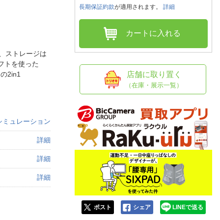
人窓口
長期保証約款
が適用されます。
詳細
R情報
カートに入れる
5)、ストレージは
ソフトを使った
nglish / 中文
2in1
店舗に取り置く
（在庫・展示一覧）
シミュレーション
詳細
詳細
詳細
ポスト
シェア
LINEで送る