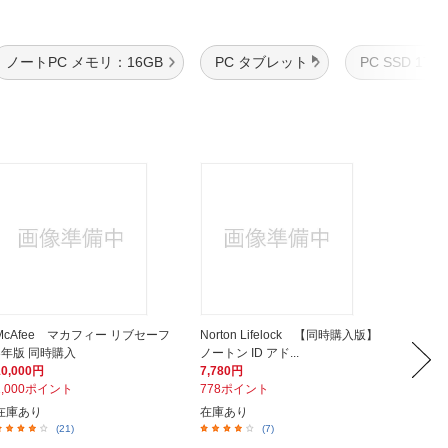
ノートPC メモリ：16GB
PC タブレット
PC SSD 1TB
McAfee マカフィー リブセーフ
Norton Lifelock 【同時購入版】
トレン
3年版 同時購入
ノートン ID アド...
用】ウイ
10,000円
7,780円
6,600
1,000ポイント
778ポイント
660ポ
在庫あり
在庫あり
在庫あ
(21)
(7)