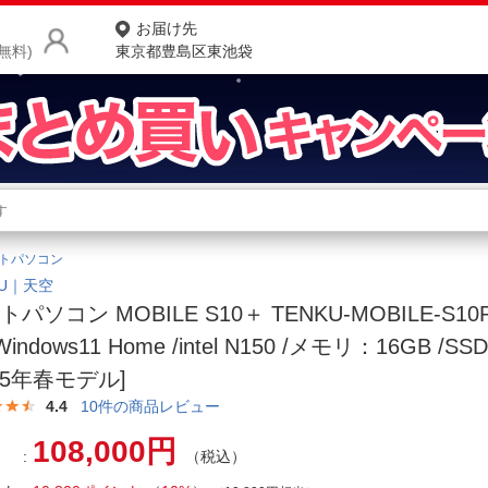
お届け先
無料)
東京都豊島区東池袋
商品をさがす
ランキングからさがす
ネ
トパソコン
カテゴリ一覧からさがす
ポ
KU｜天空
パソコン MOBILE S10＋ TENKU-MOBILE-S10PL
店
Windows11 Home /intel N150 /メモリ：16GB /SS
お
025年春モデル]
お客様サポート
4.4
10
件の商品レビュー
108,000円
（税込）
ご利用ガイド