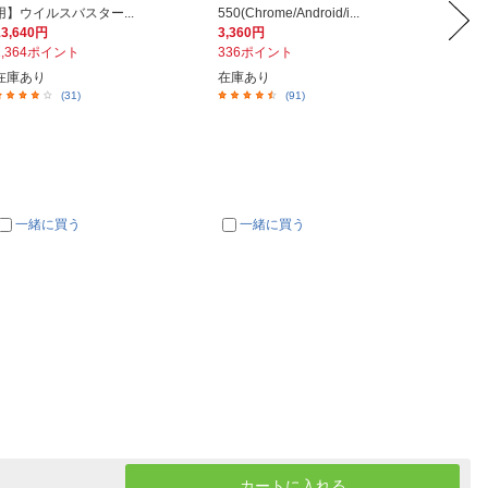
用】ウイルスバスター...
550(Chrome/Android/i...
応 マグ
13,640円
3,360円
5,530
1,364ポイント
336ポイント
553ポ
在庫あり
在庫あり
在庫あ
(31)
(91)
一緒に買う
一緒に買う
一
カートに入れる