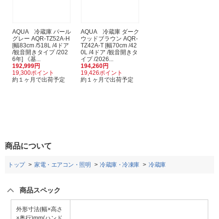
AQUA 冷蔵庫 パール
AQUA 冷蔵庫 ダーク
グレー AQR-TZ52A-H
ウッドブラウン AQR-
[幅83cm /518L /4ドア
TZ42A-T [幅70cm /42
/観音開きタイプ /202
0L /4ドア /観音開きタ
6年] 《基...
イプ /2026...
192,999円
194,260円
19,300ポイント
19,426ポイント
約１ヶ月で出荷予定
約１ヶ月で出荷予定
商品について
トップ
家電・エアコン・照明
冷蔵庫・冷凍庫
冷蔵庫
商品スペック
外形寸法(幅×高さ
×奥行)mm(ハンド