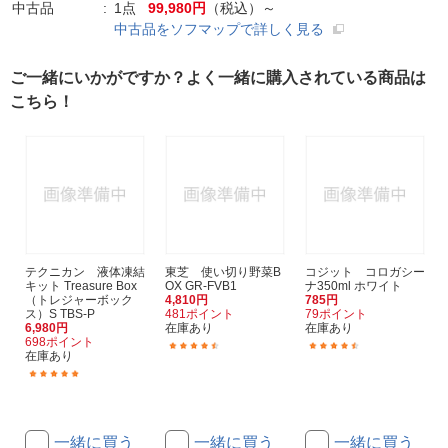
中古品
1点
99,980円
（税込）～
中古品をソフマップで詳しく見る
ご一緒にいかがですか？よく一緒に購入されている商品は
こちら！
テクニカン 液体凍結
東芝 使い切り野菜B
コジット コロガシー
キット Treasure Box
OX GR-FVB1
ナ350ml ホワイト
（トレジャーボック
4,810円
785円
ス）S TBS-P
481ポイント
79ポイント
6,980円
在庫あり
在庫あり
698ポイント
(8)
(24)
在庫あり
(1)
一緒に買う
一緒に買う
一緒に買う