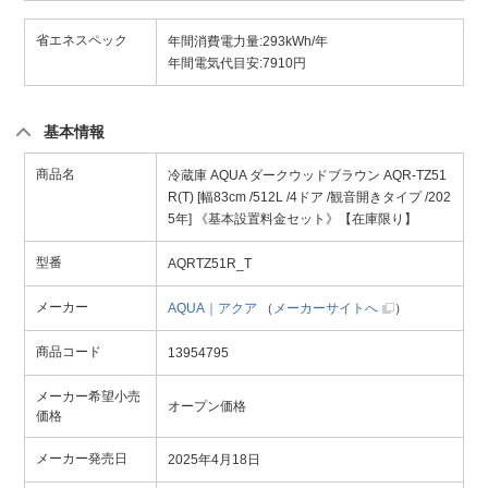
省エネスペック
年間消費電力量:293kWh/年
年間電気代目安:7910円
基本情報
商品名
冷蔵庫 AQUA ダークウッドブラウン AQR-TZ51
R(T) [幅83cm /512L /4ドア /観音開きタイプ /202
5年] 《基本設置料金セット》【在庫限り】
型番
AQRTZ51R_T
メーカー
AQUA｜アクア
（
メーカーサイトへ
）
商品コード
13954795
メーカー希望小売
オープン価格
価格
メーカー発売日
2025年4月18日