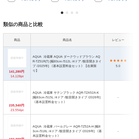
類似の商品と比較
外
商品
商品名
レビュー
AQUA
冷蔵庫 AQUA ダークウッドブラウン AQ
R-TZ51R(T) [幅83cm /512L /4ドア /観音開きタイ
プ /2025年] 《基本設置料金セット》【在庫限
5.0
り】
141,280円
14,128pt
AQUA
冷蔵庫 サテンブラック AQR-TZA52A-K
[幅83cm /515L /4ドア /観音開きタイプ /2026年]
-
《基本設置料金セット》
235,540円
23,554pt
AQUA
冷蔵庫 パールグレー AQR-TZ52A-H [幅8
3cm /518L /4ドア /観音開きタイプ /2026年] 《基
-
本設置料金セット》