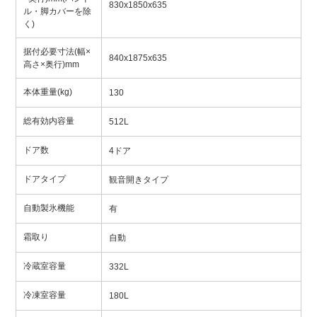
830x1850x635
ル・脚カバーを除
く)
据付必要寸法(幅×
840x1875x635
高さ×奥行)mm
本体重量(kg)
130
総有効内容量
512L
ドア数
4ドア
ドアタイプ
観音開きタイプ
自動製氷機能
有
霜取り
自動
冷蔵室容量
332L
冷凍室容量
180L