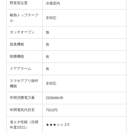
野菜室位置
冷蔵室内
耐熱トップテーブ
非対応
ル
タッチオープン
無
脱臭機能
有
除菌機能
有
ドアアラーム
有
スマホアプリ操作
非対応
機能
年間消費電力量
293kWh/年
年間電気代目安
7910円
省エネ性能（目標
★★★☆☆ 3.5
年度2021）