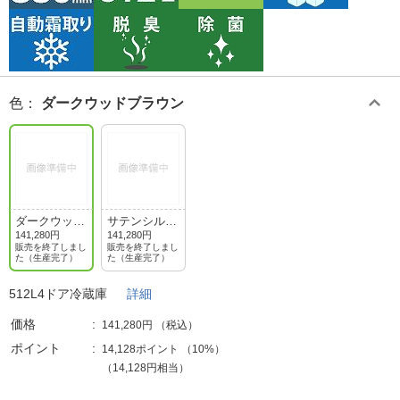
色
：
ダークウッドブラウン
ダークウッド
サテンシルバ
ブラウン
ー
141,280円
141,280円
販売を終了しまし
販売を終了しまし
た（生産完了）
た（生産完了）
512L4ドア冷蔵庫
詳細
価格
141,280円
（税込）
ポイント
14,128ポイント
（
10%
）
（14,128円相当）