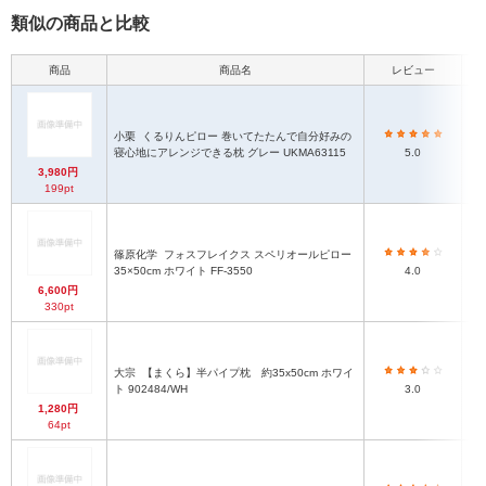
類似の商品と比較
商品
商品名
レビュー
本
小栗
くるりんピロー 巻いてたたんで自分好みの
1
寝心地にアレンジできる枕 グレー UKMA63115
5.0
3,980円
199pt
篠原化学
フォスフレイクス スペリオールピロー
約3
35×50cm ホワイト FF-3550
4.0
6,600円
330pt
大宗
【まくら】半パイプ枕 約35x50cm ホワイ
ト 902484/WH
3.0
1,280円
64pt