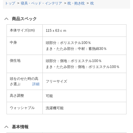
トップ
寝具・ベッド・インテリア
枕・抱き枕
枕
商品スペック
本体サイズ(cm)
115ｘ63ｃｍ
中身
頭部分：ポリエステル100％
まき・たたみ部分：中材：蓄熱綿30％
側生地
頭部分：側地：ポリエステル100％
まき・たたみ部分：側地：ポリエステル100％
頭をのせた時の高
フリーサイズ
さ選ぶ
詳細
高さ調整
可能
ウォッシャブル
洗濯機可能
基本情報