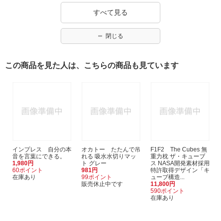
すべて見る
閉じる
この商品を見た人は、こちらの商品も見ています
インプレス 自分の本
オカトー たたんで吊
F1F2 The Cubes 無
音を言葉にできる。
れる 吸水水切りマッ
重力枕 ザ・キューブ
1,980円
ト グレー
ス NASA開発素材採用
60ポイント
981円
特許取得デザイン「キ
在庫あり
99ポイント
ューブ構造...
販売休止中です
11,800円
590ポイント
在庫あり