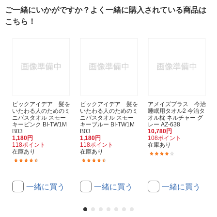
ご一緒にいかがですか？よく一緒に購入されている商品は
こちら！
ビックアイデア 髪を
ビックアイデア 髪を
アメイズプラス 今治
いたわる人のためのミ
いたわる人のためのミ
睡眠用タオル2 今治タ
ニバスタオル スモー
ニバスタオル スモー
オル枕 ネルチャー グ
キーピンク BI-TW1M
キーブルー BI-TW1M
レー AZ-638
B03
B03
10,780円
1,180円
1,180円
108ポイント
118ポイント
118ポイント
在庫あり
在庫あり
在庫あり
(17)
(32)
(32)
一緒に買う
一緒に買う
一緒に買う