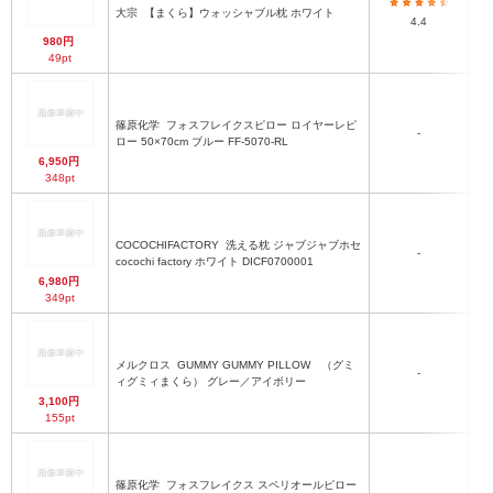
大宗
【まくら】ウォッシャブル枕 ホワイト
4.4
980円
49pt
篠原化学
フォスフレイクスピロー ロイヤーレピ
約5
-
ロー 50×70cm ブルー FF-5070-RL
6,950円
348pt
COCOCHIFACTORY
洗える枕 ジャブジャブホセ
-
5
cocochi factory ホワイト DICF0700001
枕
6,980円
349pt
メルクロス
GUMMY GUMMY PILLOW （グミ
-
3
ィグミィまくら） グレー／アイボリー
3,100円
155pt
篠原化学
フォスフレイクス スペリオールピロー
約6
-