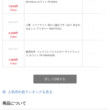
60×63cm ホワイト FF-6063
7,810円
391pt
小栗
メリーナイト 頭から脇まですっぽり 包まれ
-
約
るまくら アイボリー MA575311
4,150円
208pt
篠原化学
フォスフレイクスピロー サイドウェイ
-
5
ズ ホワイト FF-5666SIDE
7,580円
379pt
詳しく比較する
枕 人気売れ筋ランキングを見る
商品について