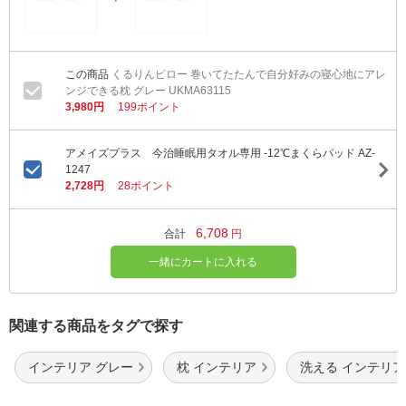
くるりんピロー 巻いてたたんで自分好みの寝心地にアレ
ンジできる枕 グレー UKMA63115
3,980円
199ポイント
アメイズプラス 今治睡眠用タオル専用 -12℃まくらパッド AZ-
1247
2,728円
28ポイント
6,708
合計
円
一緒にカートに入れる
関連する商品をタグで探す
インテリア グレー
枕 インテリア
洗える インテリア