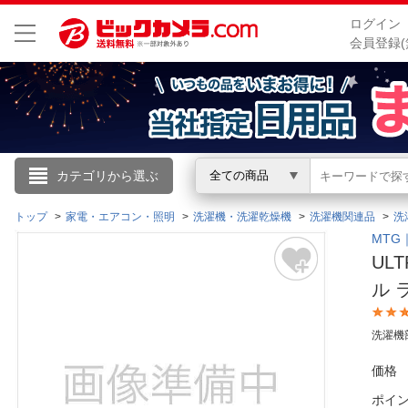
ログイン
会員登録(
こんにちは
カテゴリから選ぶ
全ての商品
ログイン
トップ
家電・エアコン・照明
洗濯機・洗濯乾燥機
洗濯機関連品
洗
MTG
UL
新規会員登録
ル 
会員メニュー
洗濯機
お買いもの履歴
価格
閲覧履歴
ポイ