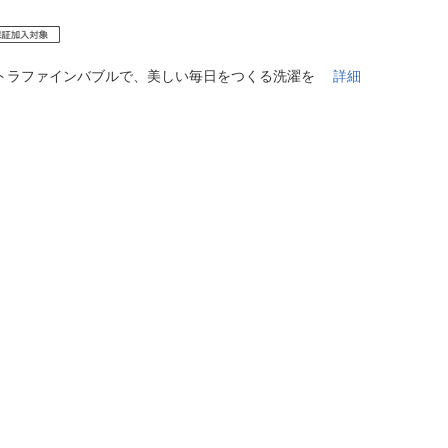
法
よくある質問・お問合せ
I
ご利用規約
トラファインバブルで、美しい毎日をつくる洗濯を
詳細
E