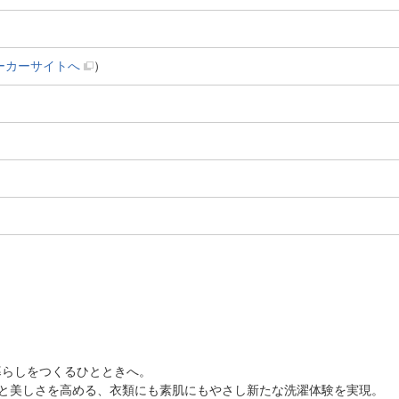
ーカーサイトへ
）
】
暮らしをつくるひとときへ。
洗うたび清潔感と美しさを高める、衣類にも素肌にもやさし新たな洗濯体験を実現。