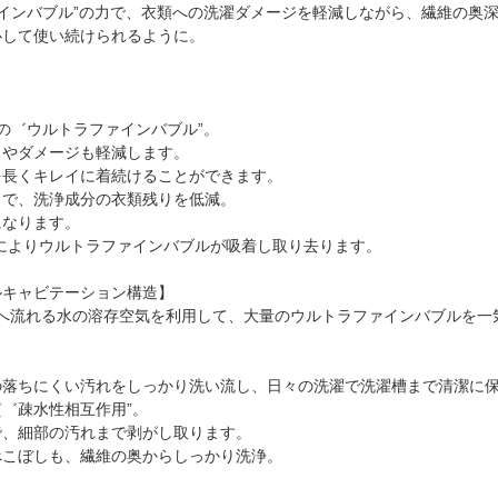
インバブル”の力で、衣類への洗濯ダメージを軽減しながら、繊維の奥
心して使い続けられるように。
】
の゛ウルトラファインバブル”。
ちやダメージも軽減します。
を長くキレイに着続けることができます。
とで、洗浄成分の衣類残りを低減。
になります。
によりウルトラファインバブルが吸着し取り去ります。
ルキャビテーション構造】
内へ流れる水の溶存空気を利用して、大量のウルトラファインバブルを一
の落ちにくい汚れをしっかり洗い流し、日々の洗濯で洗濯槽まで清潔に
゛疎水性相互作用”。
で、細部の汚れまで剥がし取ります。
べこぼしも、繊維の奥からしっかり洗浄。