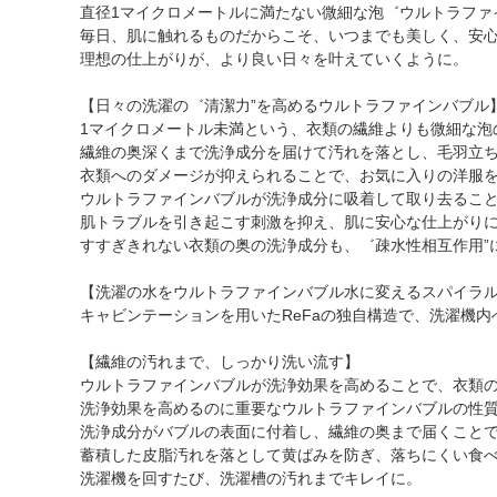
直径1マイクロメートルに満たない微細な泡゛ウルトラファ
毎日、肌に触れるものだからこそ、いつまでも美しく、安
理想の仕上がりが、より良い日々を叶えていくように。
【日々の洗濯の゛清潔力”を高めるウルトラファインバブル
1マイクロメートル未満という、衣類の繊維よりも微細な泡
繊維の奥深くまで洗浄成分を届けて汚れを落とし、毛羽立
衣類へのダメージが抑えられることで、お気に入りの洋服
ウルトラファインバブルが洗浄成分に吸着して取り去るこ
肌トラブルを引き起こす刺激を抑え、肌に安心な仕上がり
すすぎきれない衣類の奥の洗浄成分も、゛疎水性相互作用”
【洗濯の水をウルトラファインバブル水に変えるスパイラ
キャビンテーションを用いたReFaの独自構造で、洗濯機
【繊維の汚れまで、しっかり洗い流す】
ウルトラファインバブルが洗浄効果を高めることで、衣類
洗浄効果を高めるのに重要なウルトラファインバブルの性質
洗浄成分がバブルの表面に付着し、繊維の奥まで届くこと
蓄積した皮脂汚れを落として黄ばみを防ぎ、落ちにくい食
洗濯機を回すたび、洗濯槽の汚れまでキレイに。