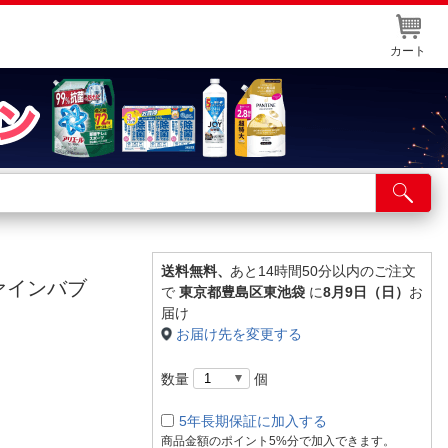
カート
店舗サービス
ット取り置き
イントカードWEB登録
送料無料、
あと14時間50分以内のご注文
ファインバブ
で
東京都豊島区東池袋
に
8月9日（日）
お
舗情報・店舗一覧
届け
お届け先を変更する
取り寄せ品入荷状況照会
数量
個
5年長期保証に加入する
商品金額のポイント5%分で加入できます。