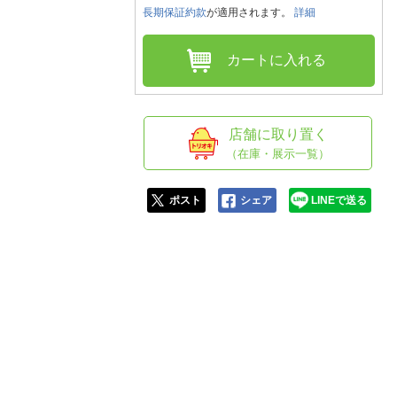
人窓口
長期保証約款
が適用されます。
詳細
R情報
カートに入れる
nglish / 中文
店舗に取り置く
（在庫・展示一覧）
ポスト
シェア
LINEで送る