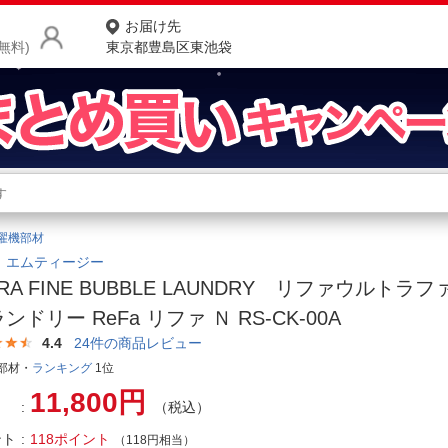
お届け先
無料)
東京都豊島区東池袋
商品をさがす
ランキングからさがす
ネ
濯機部材
カテゴリ一覧からさがす
ポ
｜エムティージー
TRA FINE BUBBLE LAUNDRY リファウルトラ
店
ランドリー ReFa リファ Ｎ RS-CK-00A
お
4.4
24
件の商品レビュー
部材・
ランキング
1位
お客様サポート
11,800円
（税込）
ご利用ガイド
ント
118ポイント
（118円相当）