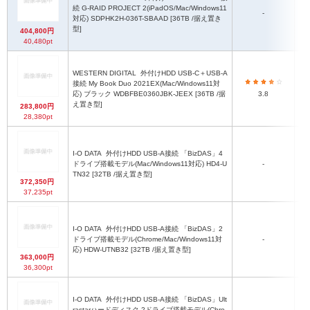
続 G-RAID PROJECT 2(iPadOS/Mac/Windows11
-
対応) SDPHK2H-036T-SBAAD [36TB /据え置き
型]
404,800円
40,480pt
WESTERN DIGITAL
外付けHDD USB-C＋USB-A
接続 My Book Duo 2021EX(Mac/Windows11対
応) ブラック WDBFBE0360JBK-JEEX [36TB /据
3.8
え置き型]
283,800円
28,380pt
I-O DATA
外付けHDD USB-A接続 「BizDAS」4
ドライブ搭載モデル(Mac/Windows11対応) HD4-U
-
2
TN32 [32TB /据え置き型]
372,350円
37,235pt
I-O DATA
外付けHDD USB-A接続 「BizDAS」2
ドライブ搭載モデル(Chrome/Mac/Windows11対
-
D
応) HDW-UTNB32 [32TB /据え置き型]
363,000円
36,300pt
I-O DATA
外付けHDD USB-A接続 「BizDAS」Ult
rastarハードディスク 2ドライブ搭載モデル(Chro