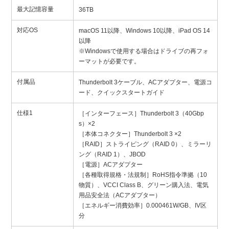
最大記憶容量
36TB
対応OS
macOS 11以降、Windows 10以降、iPad OS 14
以降
※Windowsで使用する場合はドライブの再フォ
ーマットが必要です。
付属品
Thunderbolt 3ケーブル、ACアダプター、電源コ
ード、クイックスタートガイド
仕様1
［インターフェース］Thunderbolt 3（40Gbp
s）×2
［本体コネクター］Thunderbolt 3 ×2
［RAID］ストライピング（RAID 0）、ミラーリ
ング（RAID 1）、JBOD
［電源］ACアダプター
［各種取得規格・法規制］RoHS指令準拠（10
物質）、VCCI Class B、グリーン購入法、電気
用品安全法（ACアダプター）
［エネルギー消費効率］0.000461W/GB、IV区
分