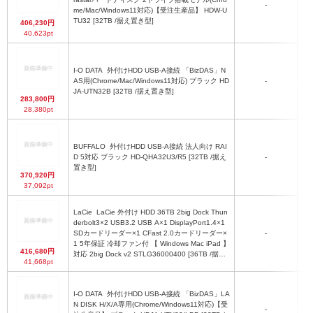
-
約
me/Mac/Windows11対応)【受注生産品】 HDW-U
TU32 [32TB /据え置き型]
406,230円
40,623pt
I-O DATA
外付けHDD USB-A接続 「BizDAS」N
AS用(Chrome/Mac/Windows11対応) ブラック HD
-
2
JA-UTN32B [32TB /据え置き型]
283,800円
28,380pt
BUFFALO
外付けHDD USB-A接続 法人向け RAI
17
D 5対応 ブラック HD-QHA32U3/R5 [32TB /据え
-
置き型]
370,920円
37,092pt
LaCie
LaCie 外付け HDD 36TB 2big Dock Thun
derbolt3×2 USB3.2 USB A×1 DisplayPort1.4×1
SDカードリーダー×1 CFast 2.0カードリーダー×
-
1 5年保証 冷却ファン付 【 Windows Mac iPad 】
416,680円
対応 2big Dock v2 STLG36000400 [36TB /据え
41,668pt
置き型]
I-O DATA
外付けHDD USB-A接続 「BizDAS」LA
N DISK H/X/A専用(Chrome/Windows11対応)【受
-
2