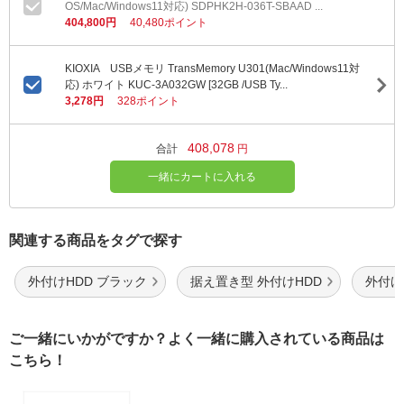
OS/Mac/Windows11対応) SDPHK2H-036T-SBAAD ...
404,800円
40,480ポイント
KIOXIA USBメモリ TransMemory U301(Mac/Windows11対
応) ホワイト KUC-3A032GW [32GB /USB Ty...
3,278円
328ポイント
408,078
合計
円
一緒にカートに入れる
関連する商品をタグで探す
外付けHDD ブラック
据え置き型 外付けHDD
外付けH
ご一緒にいかがですか？よく一緒に購入されている商品は
こちら！