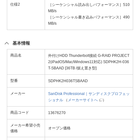
仕様2
［シーケンシャル読み出しパフォーマンス］510
MB/s
［シーケンシャル書き込みパフォーマンス］490
MB/s
基本情報
商品名
外付けHDD Thunderbolt接続 G-RAID PROJECT
2(iPadOS/Mac/Windows11対応) SDPHK2H-036
T-SBAAD [36TB /据え置き型]
型番
SDPHK2H036TSBAAD
メーカー
SanDisk Professional｜サンディスクプロフェッ
ショナル
（
メーカーサイトへ
）
商品コード
13676270
メーカー希望小売
オープン価格
価格