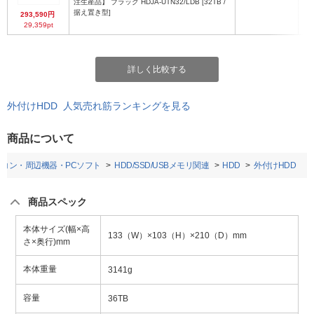
注生産品】 ブラック HDJA-UTN32/LDB [32TB /
据え置き型]
293,590円
29,359pt
詳しく比較する
外付けHDD 人気売れ筋ランキングを見る
商品について
ソコン・周辺機器・PCソフト
HDD/SSD/USBメモリ関連
HDD
外付けHDD
商品スペック
本体サイズ(幅×高
133（W）×103（H）×210（D）mm
さ×奥行)mm
本体重量
3141g
容量
36TB