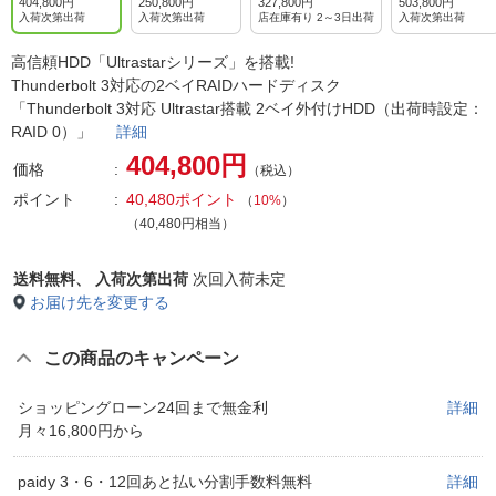
404,800円
250,800円
327,800円
503,800円
入荷次第出荷
入荷次第出荷
店在庫有り 2～3日出荷
入荷次第出荷
高信頼HDD「Ultrastarシリーズ」を搭載!
Thunderbolt 3対応の2ベイRAIDハードディスク
「Thunderbolt 3対応 Ultrastar搭載 2ベイ外付けHDD（出荷時設定：
RAID 0）」
詳細
404,800円
価格
（税込）
ポイント
40,480ポイント
（
10%
）
（40,480円相当）
送料無料、
入荷次第出荷
次回入荷未定
お届け先を変更する
この商品のキャンペーン
ショッピングローン24回まで無金利
詳細
月々16,800円から
paidy 3・6・12回あと払い分割手数料無料
詳細