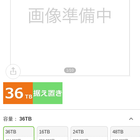
1/10
容量
：
36TB
36TB
16TB
24TB
48TB