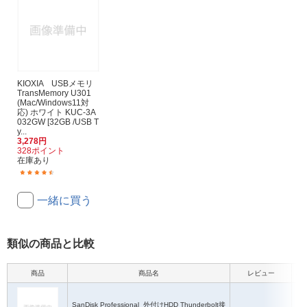
KIOXIA USBメモリ
TransMemory U301
(Mac/Windows11対
応) ホワイト KUC-3A
032GW [32GB /USB T
y...
3,278円
328ポイント
在庫あり
(381)
一緒に買う
類似の商品と比較
商品
商品名
レビュー
本
SanDisk Professional
外付けHDD Thunderbolt接