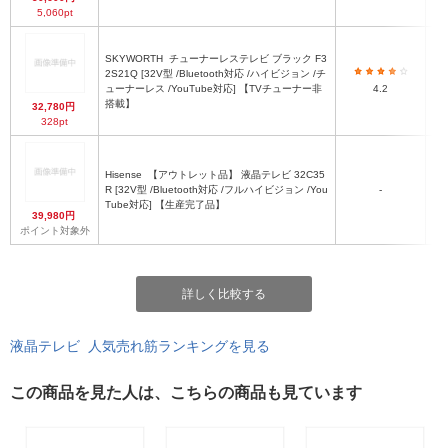
5,060pt
SKYWORTH
チューナーレステレビ ブラック F3
2S21Q [32V型 /Bluetooth対応 /ハイビジョン /チ
ューナーレス /YouTube対応] 【TVチューナー非
4.2
搭載】
32,780円
328pt
Hisense
【アウトレット品】 液晶テレビ 32C35
R [32V型 /Bluetooth対応 /フルハイビジョン /You
-
Tube対応] 【生産完了品】
39,980円
ポイント対象外
詳しく比較する
液晶テレビ 人気売れ筋ランキングを見る
この商品を見た人は、こちらの商品も見ています