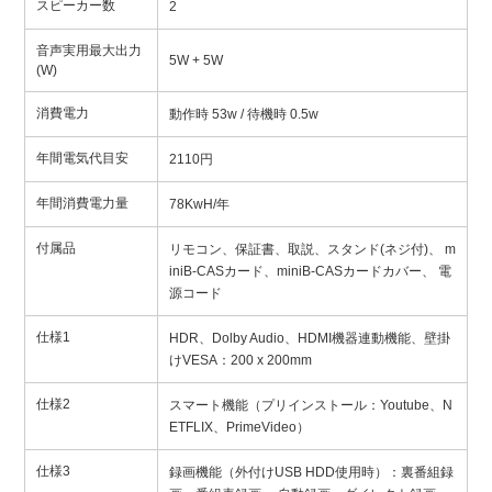
スピーカー数
2
音声実用最大出力
5W + 5W
(W)
消費電力
動作時 53w / 待機時 0.5w
年間電気代目安
2110円
年間消費電力量
78KwH/年
付属品
リモコン、保証書、取説、スタンド(ネジ付)、 m
iniB-CASカード、miniB-CASカードカバー、 電
源コード
仕様1
HDR、Dolby Audio、HDMI機器連動機能、壁掛
けVESA：200 x 200mm
仕様2
スマート機能（プリインストール：Youtube、N
ETFLIX、PrimeVideo）
仕様3
録画機能（外付けUSB HDD使用時）：裏番組録