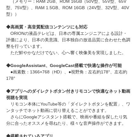
（メモリー：RAM 2GB、ROM 16GB（50V型、55V型、65V
型、75V型）、RAM 1.5GB、ROM 16GB（24V型、32V型、40V
型））
◆高画質・高音質配信コンテンツにも対応
ORIONの液晶テレビは、日本の専属エンジニアによる設計・
評価により、日本の美意識、日本独自の放送品質に合わせた色調
整を行っています。
ただ鮮やかなだけでない、心へ響く映像美を実現しました。
◆GoogleAssistant、GoogleCast搭載で快適な操作が可能
●画素数：1366×768（HD）、●視野角：左右約178°、左右約
178°
◆アプリへのダイレクトボタン付きリモコンで快適なネット動画
視聴を実現
リモコン本体にYouTube等の「ダイレクトボタンを配置」、ワ
ンタッチでネット動画に切り替えることができます。
さらにGoogleアシスタント搭載で、映画や番組を探したり気
分に合ったオススメを尋ねたり、様々な音声操作ができます。
◆搭載されているアプリ