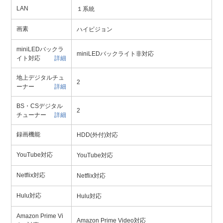
LAN
１系統
画素
ハイビジョン
miniLEDバックラ
miniLEDバックライト非対応
イト対応
詳細
地上デジタルチュ
2
ーナー
詳細
BS・CSデジタル
2
チューナー
詳細
録画機能
HDD(外付)対応
YouTube対応
YouTube対応
Netflix対応
Netflix対応
Hulu対応
Hulu対応
Amazon Prime Vi
Amazon Prime Video対応