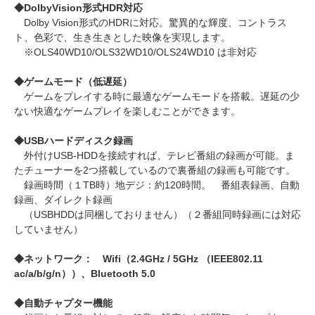
◆DolbyVision形式HDR対応
Dolby Vision形式のHDRに対応。驚異的な輝度、コントラス
ト、色彩で、生き生きとした映像を実現します。
※OLS40WD10/OLS32WD10/OLS24WD10 は非対応
◆ゲームモード（低遅延）
ゲームをプレイする時に最適なゲームモードを搭載。遅延の少
ない快適なゲームプレイを楽しむことができます。
◆USBハードディスク録画
外付けUSB-HDDを接続すれば、テレビ番組の録画が可能。ま
たチューナーを2つ搭載しているので裏番組の録画も可能です。
録画時間（１TB時）地デジ：約120時間。 番組表録画、自動
録画、ダイレクト録画
（USBHDDは同梱しておりません）（２番組同時録画には対応
していません）
◆ネットワーク： Wifi（2.4GHz / 5GHz （IEEE802.11
ac/a/b/g/n））、Bluetooth 5.0
◆自動チャプター機能