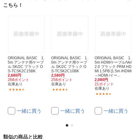
こちら！
ORIGINAL BASIC 1.
ORIGINAL BASIC 1.
ORIGINAL BASIC 1.
5m アンテナ用ケーブ
0m アンテナ用ケーブ
5m HDMIケーブル/Ver
ル SK/2C ブラック O
ル SK/2C ブラック O
2.0 ブラック PRM HD
S-TCSK2C15BK
S-TCSK2C10BK
MI 1.5PB [1.5m /HDMI
2,680円
2,580円
⇔HDMI /イー...
268ポイント
258ポイント
2,080円
在庫あり
在庫あり
21ポイント
在庫あり
(171)
(60)
(269)
一緒に買う
一緒に買う
一緒に買う
類似の商品と比較