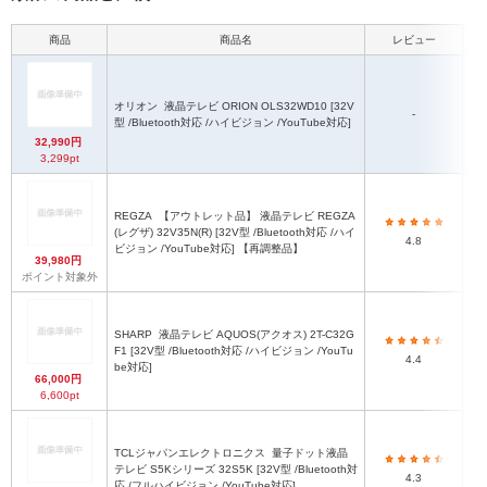
商品
商品名
レビュー
本
オリオン
液晶テレビ ORION OLS32WD10 [32V
-
型 /Bluetooth対応 /ハイビジョン /YouTube対応]
32,990円
3,299pt
REGZA
【アウトレット品】 液晶テレビ REGZA
(レグザ) 32V35N(R) [32V型 /Bluetooth対応 /ハイ
4.8
ビジョン /YouTube対応] 【再調整品】
39,980円
ポイント対象外
SHARP
液晶テレビ AQUOS(アクオス) 2T-C32G
F1 [32V型 /Bluetooth対応 /ハイビジョン /YouTu
4.4
be対応]
66,000円
6,600pt
TCLジャパンエレクトロニクス
量子ドット液晶
テレビ S5Kシリーズ 32S5K [32V型 /Bluetooth対
4.3
応 /フルハイビジョン /YouTube対応]