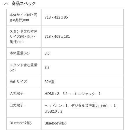
商品スペック
本体サイズ(幅×高
718 x 422 x 85
さ×奥行)mm
スタンド含む本体
サイズ(幅×高さ×
718 x 468 x 181
奥行)mm
本体重量(kg)
3.6
スタンド含む重量
3.7
(kg)
画面サイズ
32V型
入力端子
HDMI：2、3.5mm ミニジャック：1
出力端子
ヘッドホン：1、デジタル音声出力（光）：１、
USB2.0：2
Bluetooth対応
Bluetooth対応