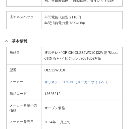
画、番組表録画、 自動録画、ダイレクト録画
省エネスペック
年間電気代目安:2110円
年間消費電力量:78KwH/年
基本情報
商品名
液晶テレビ ORION OLS32WD10 [32V型 /Blueto
oth対応 /ハイビジョン /YouTube対応]
型番
OLS32WD10
メーカー
オリオン｜ORION
（
メーカーサイトへ
）
商品コード
13625212
メーカー希望小売
オープン価格
価格
メーカー発売日
2024年11月上旬