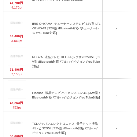
41,790円
4,179pt
IRIS OHYAMA
チューナーレステレビ 32V型 LTL
-32WG-F1 [32V型 /Bluetooth対応 /チューナーレ
-
ス /YouTube対応]
36,480円
3,648pt
REGZA
液晶テレビ REGZA(レグザ) 32V35T [32
V型 /Bluetooth対応 /フルハイビジョン /YouTube
-
対応]
71,496円
7,150pt
Hisense
液晶テレビ ハイセンス 32A4S [32V型 /
-
Bluetooth対応 /フルハイビジョン /YouTube対応]
45,253円
453pt
TCLジャパンエレクトロニクス
量子ドット液晶
テレビ 32S5L [32V型 /Bluetooth対応 /フルハイ
-
ビジョン /YouTube対応]
50,600円