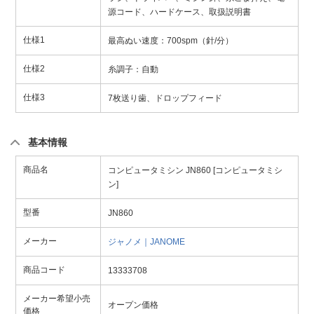
源コード、ハードケース、取扱説明書
仕様1
最高ぬい速度：700spm（針/分）
仕様2
糸調子：自動
仕様3
7枚送り歯、ドロップフィード
基本情報
商品名
コンピュータミシン JN860 [コンピュータミシ
ン]
型番
JN860
メーカー
ジャノメ｜JANOME
商品コード
13333708
メーカー希望小売
オープン価格
価格