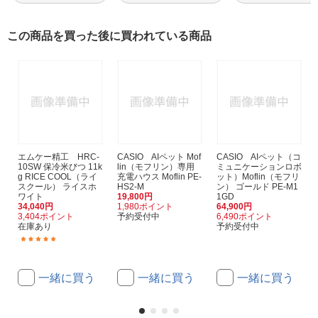
この商品を買った後に買われている商品
エムケー精工 HRC-
CASIO AIペット Mof
CASIO AIペット（コ
10SW 保冷米びつ 11k
lin（モフリン）専用
ミュニケーションロボ
g RICE COOL（ライ
充電ハウス Moflin PE-
ット）Moflin（モフリ
スクール） ライスホ
HS2-M
ン） ゴールド PE-M1
ワイト
19,800円
1GD
34,040円
1,980ポイント
64,900円
3,404ポイント
予約受付中
6,490ポイント
在庫あり
予約受付中
(19)
一緒に買う
一緒に買う
一緒に買う