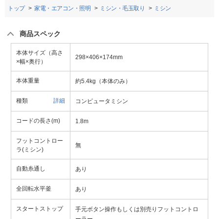
トップ
家電・エアコン・照明
ミシン・毛玉取り
ミシン
商品スペック
本体サイズ（高さ
298×406×174mm
×幅×奥行）
本体重量
約5.4kg（本体のみ）
種類
詳細
コンピュータミシン
コードの長さ(m)
1.8m
フットコントロー
無
ラ(ミシン)
自動糸通し
あり
全回転水平釜
あり
スタートストップ
手元ボタン操作もしくは別売りフットコントロ