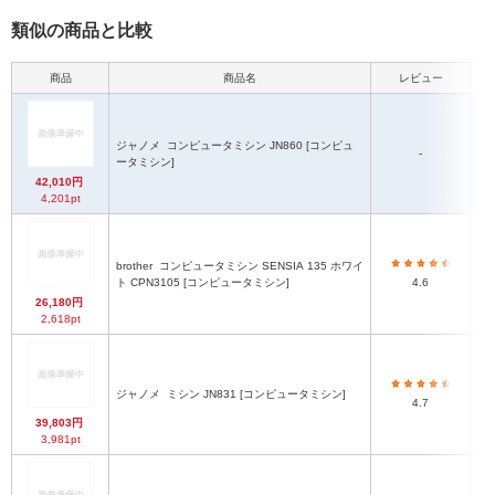
類似の商品と比較
商品
商品名
レビュー
本
ジャノメ
コンピュータミシン JN860 [コンピュ
-
ータミシン]
42,010円
4,201pt
brother
コンピュータミシン SENSIA 135 ホワイ
ト CPN3105 [コンピュータミシン]
4.6
26,180円
2,618pt
ジャノメ
ミシン JN831 [コンピュータミシン]
4.7
39,803円
3,981pt