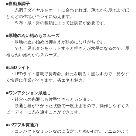
■
自動糸調子
・糸調子ダイヤルをオートに合わせれば、薄地から厚地までほ
とんどの生地がキレイにぬえます。
※布・糸・針の種類によっては調節が必要です。
■
厚地のぬい始めもスムーズ
・厚地のぬい始めは押さえが斜めになりがちです。
でも、黒ボタンをセットすると押さえが水平になるので、厚
地もぬい始めからスムーズ。
■
LEDライト
・LEDライト搭載で長寿命。針元を明るく照らすので、見やす
く快適に作業ができます。省エネも魅力。
■
ワンアクション糸通し
・針穴への糸通しも片手でさっとカンタン。
糸通し器が下がった状態で一度止まるので、操作しやすくス
ピーディーに糸を通すことができます。
■
パワフル貫通力
・コンパクトなミシンなのに安定したぬい心地。デニムのよう