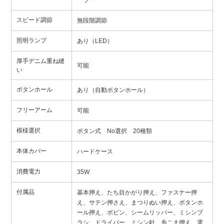
ーラー
スピード調節
無段階調節
照明ランプ
あり（LED）
厚手デニム重ね縫
可能
い
ボタンホール
あり（自動ボタンホール）
フリーアーム
可能
模様選択
ボタン式 No選択 20種類
本体カバー
ハードケース
消費電力
35W
付属品
基本押え、たち目かがり押え、ファスナー押
え、サテン押さえ、まつりぬい押え、ボタンホ
ール押え、ボビン、シームリッパー、ミシンブ
ラシ、ドライバー、ミシン針、糸こま押え、電