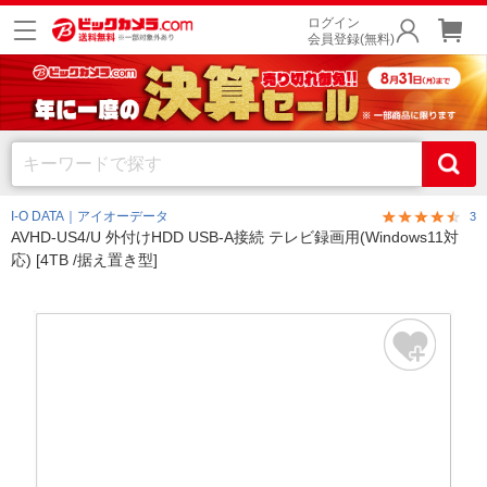
ログイン
会員登録(無料)
I-O DATA｜アイオーデータ
3
AVHD-US4/U 外付けHDD USB-A接続 テレビ録画用(Windows11対
応) [4TB /据え置き型]