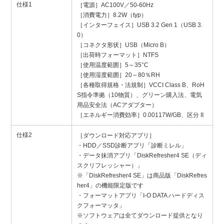
仕様1
［電源］AC100V／50-60Hz
［消費電力］8.2W（typ）
［インターフェイス］USB 3.2 Gen 1（USB 3.
0）
［コネクタ形状］USB（Micro B）
［出荷時フォーマット］NTFS
［使用温度範囲］5～35°C
［使用湿度範囲］20～80％RH
［各種取得規格・法規制］VCCI Class B、RoH
S指令準拠（10物質）、グリーン購入法、電気
用品安全法（ACアダプター）
［エネルギー消費効率］0.00117W/GB、区分 II
仕様2
［ダウンロード対応アプリ］
・HDD／SSD診断アプリ「診断ミレル」
・データ抹消アプリ「DiskRefresher4 SE（ディ
スクリフレッシャー）」
※「DiskRefresher4 SE」は商品版「DiskRefres
her4」の機能限定版です
・フォーマットアプリ「I-O DATA ハードディス
クフォーマッタ」
※ソフトウェアは全てダウンロード提供となり