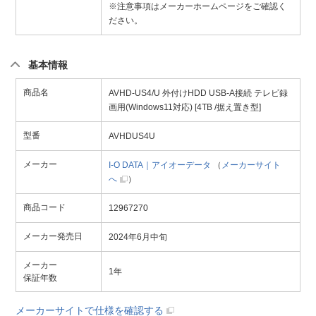
※注意事項はメーカーホームページをご確認く
ださい。
基本情報
商品名
AVHD-US4/U 外付けHDD USB-A接続 テレビ録
画用(Windows11対応) [4TB /据え置き型]
型番
AVHDUS4U
メーカー
I-O DATA｜アイオーデータ
（
メーカーサイト
へ
）
商品コード
12967270
メーカー発売日
2024年6月中旬
メーカー
1年
保証年数
メーカーサイトで仕様を確認する