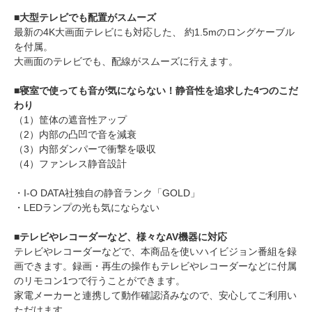
■大型テレビでも配置がスムーズ
最新の4K大画面テレビにも対応した、 約1.5mのロングケーブル
を付属。
大画面のテレビでも、配線がスムーズに行えます。
■寝室で使っても音が気にならない！静音性を追求した4つのこだ
わり
（1）筐体の遮音性アップ
（2）内部の凸凹で音を減衰
（3）内部ダンパーで衝撃を吸収
（4）ファンレス静音設計
・I-O DATA社独自の静音ランク「GOLD」
・LEDランプの光も気にならない
■テレビやレコーダーなど、様々なAV機器に対応
テレビやレコーダーなどで、本商品を使いハイビジョン番組を録
画できます。録画・再生の操作もテレビやレコーダーなどに付属
のリモコン1つで行うことができます。
家電メーカーと連携して動作確認済みなので、安心してご利用い
ただけます。