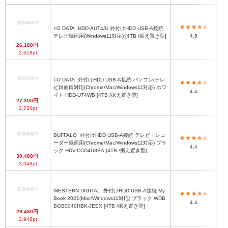
I-O DATA
HDD-AUT4/U 外付けHDD USB-A接続
1
テレビ録画用(Windows11対応) [4TB /据え置き型]
4.5
ク
26,180円
2,618pt
I-O DATA
外付けHDD USB-A接続 パソコン/テレ
1
ビ録画両対応(Chrome/Mac/Windows11対応) ホワ
4.4
ク
イト HDD-UT4WB [4TB /据え置き型]
27,300円
2,730pt
BUFFALO
外付けHDD USB-A接続 テレビ・レコ
1
ーダー録画用(Chrome/Mac/Windows11対応) ブラ
(
4.4
ック HDV-CCD4U3BA [4TB /据え置き型]
30,480円
3,048pt
WESTERN DIGITAL
外付けHDD USB-A接続 My
1
Book 2021(Mac/Windows11対応) ブラック WDB
4.4
BGB0040HBK-JEEX [4TB /据え置き型]
29,480円
2,948pt