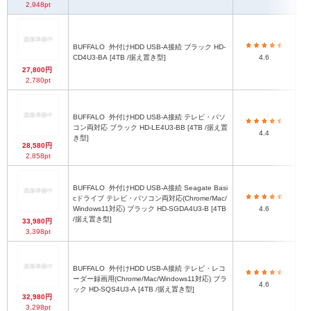
2,948pt
BUFFALO
外付けHDD USB-A接続 ブラック HD-
CD4U3-BA [4TB /据え置き型]
4.6
27,800円
2,780pt
BUFFALO
外付けHDD USB-A接続 テレビ・パソ
1
コン両対応 ブラック HD-LE4U3-BB [4TB /据え置
4.4
き型]
28,580円
2,858pt
BUFFALO
外付けHDD USB-A接続 Seagate Basi
cドライブ テレビ・パソコン両対応(Chrome/Mac/
1
Windows11対応) ブラック HD-SGDA4U3-B [4TB
4.6
/据え置き型]
33,980円
3,398pt
BUFFALO
外付けHDD USB-A接続 テレビ・レコ
1
ーダー録画用(Chrome/Mac/Windows11対応) ブラ
(
4.6
ック HD-SQS4U3-A [4TB /据え置き型]
32,980円
3,298pt