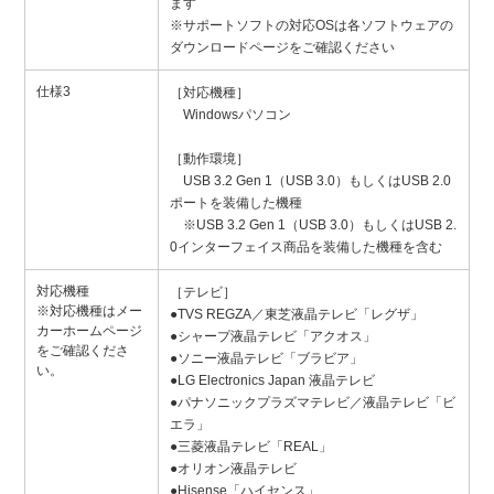
ます
※サポートソフトの対応OSは各ソフトウェアの
ダウンロードページをご確認ください
仕様3
［対応機種］
Windowsパソコン
［動作環境］
USB 3.2 Gen 1（USB 3.0）もしくはUSB 2.0
ポートを装備した機種
※USB 3.2 Gen 1（USB 3.0）もしくはUSB 2.
0インターフェイス商品を装備した機種を含む
対応機種
［テレビ］
※対応機種はメー
●TVS REGZA／東芝液晶テレビ「レグザ」
カーホームページ
●シャープ液晶テレビ「アクオス」
をご確認くださ
●ソニー液晶テレビ「ブラビア」
い。
●LG Electronics Japan 液晶テレビ
●パナソニックプラズマテレビ／液晶テレビ「ビ
エラ」
●三菱液晶テレビ「REAL」
●オリオン液晶テレビ
●Hisense「ハイセンス」