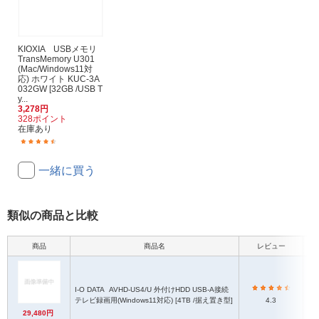
KIOXIA USBメモリ
TransMemory U301
(Mac/Windows11対
応) ホワイト KUC-3A
032GW [32GB /USB T
y...
3,278円
328ポイント
在庫あり
(381)
一緒に買う
類似の商品と比較
商品
商品名
レビュー
本
I-O DATA
AVHD-US4/U 外付けHDD USB-A接続
1
テレビ録画用(Windows11対応) [4TB /据え置き型]
4.3
29,480円