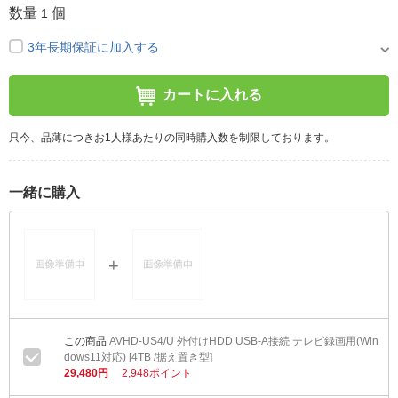
数量
個
1
3年長期保証に加入する
カートに入れる
只今、品薄につきお1人様あたりの同時購入数を制限しております。
一緒に購入
AVHD-US4/U 外付けHDD USB-A接続 テレビ録画用(Win
dows11対応) [4TB /据え置き型]
29,480円
2,948ポイント