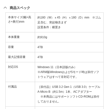
商品スペック
本体サイズ(幅×高
約180（W）ｘ45（H）ｘ180（D）mm ※ゴム
さ×奥行)mm
足含む、突起物含まず
設置条件：横置き
本体重量
約910g
容量
4TB
最大記憶容量
4TB
対応OS
Windows 11（日本語版のみ）
※ARM版WindowsおよびSモード時は添付ソフ
トウェアはすべて非対応です。
付属品
［添付品］USB 3.2 Gen 1（USB 3.0）ケーブル
A-Micro B（約1.5m）1本、ACアダプター
※本商品にはサポートソフトCD-ROMは添付
しておりません。