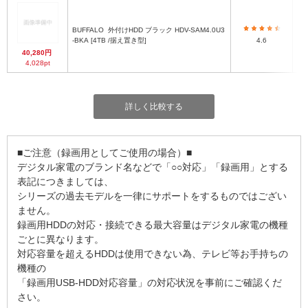
BUFFALO
外付けHDD ブラック HDV-SAM4.0U3
-BKA [4TB /据え置き型]
4.6
40,280円
4,028pt
詳しく比較する
■ご注意（録画用としてご使用の場合）■
デジタル家電のブランド名などで「○○対応」「録画用」とする
表記につきましては、
シリーズの過去モデルを一律にサポートをするものではござい
ません。
録画用HDDの対応・接続できる最大容量はデジタル家電の機種
ごとに異なります。
対応容量を超えるHDDは使用できない為、テレビ等お手持ちの
機種の
「録画用USB-HDD対応容量」の対応状況を事前にご確認くだ
さい。