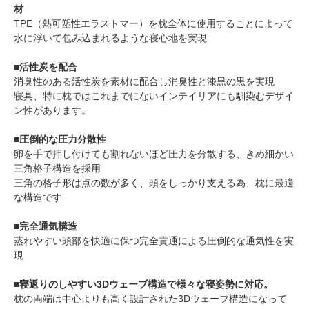
材
TPE（熱可塑性エラストマー）を枕全体に使用することによって
水に浮いて包み込まれるような寝心地を実現
■活性炭を配合
消臭性のある活性炭を素材に配合し消臭性と漆黒の黒を実現
寝具、特に枕ではこれまでにないインテイリアにも馴染むデザイ
ン性があります。
■圧倒的な圧力分散性
卵を手で押し付けても割れないほど圧力を分散する、きめ細かい
三角格子構造を採用
三角の格子形は点の数が多く、頭をしっかり支える為、枕に最適
な構造です
■完全通気構造
蒸れやすい頭部を快適に保つ完全貫通による圧倒的な通気性を実
現
■寝返りのしやすい3Dウェーブ構造で様々な寝姿勢に対応。
枕の両端は中心よりも高く設計された3Dウェーブ構造になって