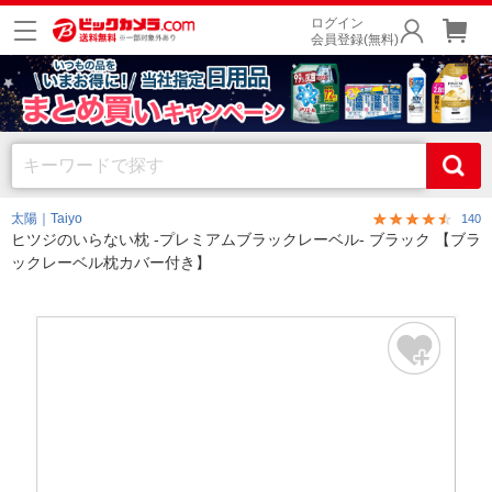
ログイン
会員登録(無料)
太陽｜Taiyo
140
ヒツジのいらない枕 -プレミアムブラックレーベル- ブラック 【ブラ
ックレーベル枕カバー付き】