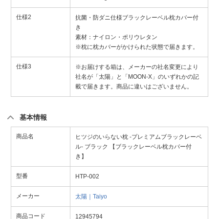
仕様2
抗菌・防ダニ仕様ブラックレーベル枕カバー付
き
素材：ナイロン・ポリウレタン
※枕に枕カバーがかけられた状態で届きます。
仕様3
※お届けする箱は、メーカーの社名変更により
社名が「太陽」と「MOON-X」のいずれかの記
載で届きます。商品に違いはございません。
基本情報
商品名
ヒツジのいらない枕 -プレミアムブラックレーベ
ル- ブラック 【ブラックレーベル枕カバー付
き】
型番
HTP-002
メーカー
太陽｜Taiyo
商品コード
12945794