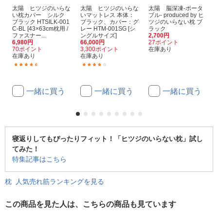
太陽 ヒツジのいらな
太陽 ヒツジのいらな
太陽 脳深凍-ポータ
い枕カバー シルク
いマットレス 本体：
ブル- produced by ヒ
ブラック HTSILK-001
ブラック、カバー：グ
ツジのいらない枕 ブ
C-BL [43×63cm枕用 /
レー HTM-001SG [シ
ラック
ファスナー...
ングルサイズ]
2,700円
6,980円
66,000円
27ポイント
70ポイント
3,300ポイント
在庫あり
在庫あり
在庫あり
(14)
(11)
一緒に買う
一緒に買う
一緒に買う
寝返りしてもぴったりフィット！「ヒツジのいらない枕」試し
てみた！
特集記事はこちら
枕 人気売れ筋ランキングを見る
この商品を見た人は、こちらの商品も見ています