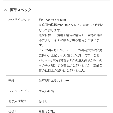
商品スペック
本体サイズ(cm)
約54×35×6.5/7.5cm
※底面の横幅が54cmとなり上に向かって台形と
なっております。
素材特性・三角格子構造の構造上、素材の伸縮
等によりサイズの誤差が出る場合がございま
す。
※2025年7月以降、メーカーの測定方法の変更
に伴い、上記サイズ表記しております。なお、
パッケージや品質表示タグの最大高さが8cmの
ものをお届けする場合がございますが、製品自
体の仕様上の違いはございません。
中身
熱可塑性エラストマー
ウォッシャブル
手洗い可能
お手入れ方法
影干し
仕様1
重量：2.7kg