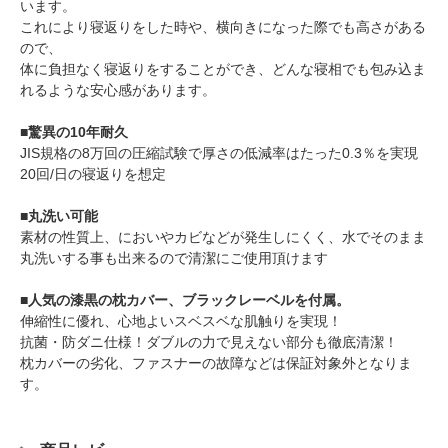
います。
これにより寝返りをした時や、横向きになった際でも高さがある
ので、
体に負担なく寝返りをすることができ、どんな寝相でも包み込ま
れるような安心感があります。
■驚異の10年耐久
JIS規格の8万回の圧縮試験で厚さの低減率はたった0.3％を実現
20回/日の寝返りを想定
■丸洗い可能
素材の性質上、においやカビなどが発生しにくく、水でそのまま
丸洗いする事も出来るので清潔にご使用頂けます
■人気の漆黒の枕カバー、ブラックレーベルを付属。
伸縮性に優れ、心地よいスベスベな肌触りを実現！
抗菌・防ダニ仕様！ダブルの力で見えない部分も徹底清潔！
枕カバーの劣化、ファスナーの故障などは保証対象外となりま
す。