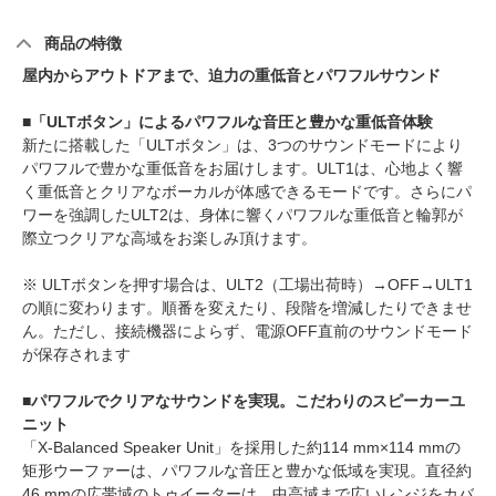
商品の特徴
屋内からアウトドアまで、迫力の重低音とパワフルサウンド
■「ULTボタン」によるパワフルな音圧と豊かな重低音体験
新たに搭載した「ULTボタン」は、3つのサウンドモードにより
パワフルで豊かな重低音をお届けします。ULT1は、心地よく響
く重低音とクリアなボーカルが体感できるモードです。さらにパ
ワーを強調したULT2は、身体に響くパワフルな重低音と輪郭が
際立つクリアな高域をお楽しみ頂けます。
※ ULTボタンを押す場合は、ULT2（工場出荷時）→OFF→ULT1
の順に変わります。順番を変えたり、段階を増減したりできませ
ん。ただし、接続機器によらず、電源OFF直前のサウンドモード
が保存されます
■パワフルでクリアなサウンドを実現。こだわりのスピーカーユ
ニット
「X-Balanced Speaker Unit」を採用した約114 mm×114 mmの
矩形ウーファーは、パワフルな音圧と豊かな低域を実現。直径約
46 mmの広帯域のトゥイーターは、中高域まで広いレンジをカバ