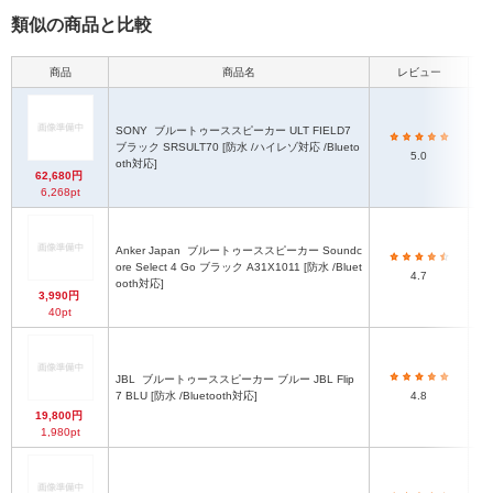
類似の商品と比較
商品
商品名
レビュー
本
SONY
ブルートゥーススピーカー ULT FIELD7
約
ブラック SRSULT70 [防水 /ハイレゾ対応 /Blueto
5.0
oth対応]
62,680円
6,268pt
Anker Japan
ブルートゥーススピーカー Soundc
ore Select 4 Go ブラック A31X1011 [防水 /Bluet
4.7
ooth対応]
3,990円
40pt
JBL
ブルートゥーススピーカー ブルー JBL Flip
7 BLU [防水 /Bluetooth対応]
4.8
19,800円
1,980pt