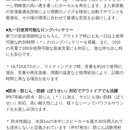
ーし明瞭度の高い透き通ったボーカルを再生します。また新搭載
の音場最適化技術により周囲のノイズを検知し自動でサウンドを
最適化、その場の環境に合わせて最適な音質をお届けします。
■丸一日使用可能なロングバッテリー
家での音楽視聴時はもちろん、アウトドア時にも丸一日以上使用
可能な約30時間（＊）のロングバッテリーを搭載。また、10分
の充電で180分使用可能な急速充電にも対応し、急な持ち出し時
にも安心です。
＊ ULT1/ULT2オン、ライティングオフ時。音量を約16で使用の
場合。音量や再生楽曲、周囲の温度など使用状況により、記載の
時間と異なる場合があります
■防水・防じん・防錆（ぼうせい）対応でアウトドアでも活躍
IP67等級の防水・防じん（＊）に加え、サビにも強い防錆（ぼう
せい）対応。高い耐久性により、様々なシーンでパワフルサウン
ドをお楽しみ頂けます。
＊ 防水性能は、水深1mの水中にスピーカーを最大30分間入れて
も浸水しないと定義されています（IPX7相当） 防じん試験用粉