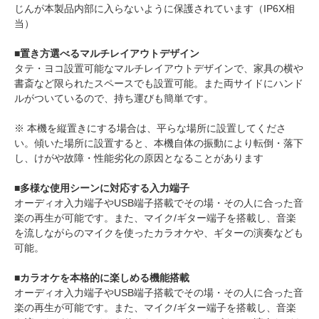
じんが本製品内部に入らないように保護されています（IP6X相
当）
■置き方選べるマルチレイアウトデザイン
タテ・ヨコ設置可能なマルチレイアウトデザインで、家具の横や
書斎など限られたスペースでも設置可能。また両サイドにハンド
ルがついているので、持ち運びも簡単です。
※ 本機を縦置きにする場合は、平らな場所に設置してくださ
い。傾いた場所に設置すると、本機自体の振動により転倒・落下
し、けがや故障・性能劣化の原因となることがあります
■多様な使用シーンに対応する入力端子
オーディオ入力端子やUSB端子搭載でその場・その人に合った音
楽の再生が可能です。また、マイク/ギター端子を搭載し、音楽
を流しながらのマイクを使ったカラオケや、ギターの演奏なども
可能。
■カラオケを本格的に楽しめる機能搭載
オーディオ入力端子やUSB端子搭載でその場・その人に合った音
楽の再生が可能です。また、マイク/ギター端子を搭載し、音楽