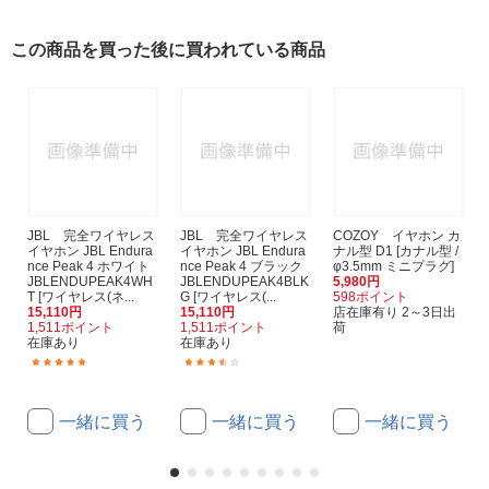
この商品を買った後に買われている商品
JBL 完全ワイヤレス
JBL 完全ワイヤレス
COZOY イヤホン カ
イヤホン JBL Endura
イヤホン JBL Endura
ナル型 D1 [カナル型 /
nce Peak 4 ホワイト
nce Peak 4 ブラック
φ3.5mm ミニプラグ]
JBLENDUPEAK4WH
JBLENDUPEAK4BLK
5,980円
T [ワイヤレス(ネ...
G [ワイヤレス(...
598ポイント
15,110円
15,110円
店在庫有り 2～3日出
1,511ポイント
1,511ポイント
荷
在庫あり
在庫あり
(1)
(3)
一緒に買う
一緒に買う
一緒に買う