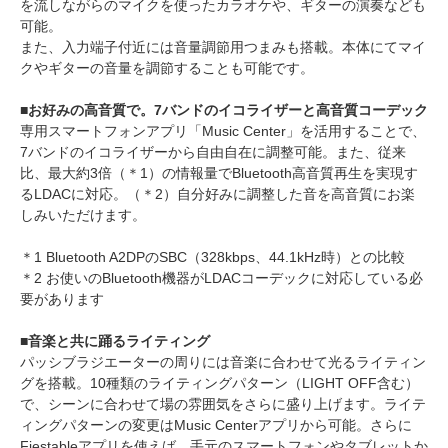
を流しながらのマイクを使ったカラオケや、ギターの演奏なども
可能。
また、入力端子付近には音量調節用つまみも搭載。本体にてマイ
クやギターの音量を調節することも可能です。
■お好みの高音質で。7バンドのイコライザーと高音質コーデック
専用スマートフォンアプリ「Music Center」を活用することで、
7バンドのイコライザーから自由自在に調整可能。また、従来
比、最大約3倍（＊1）の情報量でBluetooth高音質再生を実現す
るLDACに対応。（＊2）自分好みに調整した音を高音質にお楽
しみいただけます。
＊1 Bluetooth A2DPのSBC（328kbps、44.1kHz時）との比較
＊2 お使いのBluetooth機器がLDACコーデックに対応している必
要があります
■音楽と共に踊るライティング
パッシブラジエーターの周りには音楽に合わせて光るライティン
グを搭載。10種類のライティングパターン（LIGHT OFF含む）
で、シーンに合わせて場の雰囲気をさらに盛り上げます。ライテ
ィングパターンの変更はMusic Centerアプリから可能。さらに
Fiestableアプリを使えば、手元のスマートフォンやタブレットか