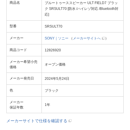
商品名
ブルートゥーススピーカー ULT FIELD7 ブラッ
ク SRSULT70 [防水 /ハイレゾ対応 /Bluetooth対
応]
型番
SRSULT70
メーカー
SONY｜ソニー
（
メーカーサイトへ
）
商品コード
12826920
メーカー希望小売
オープン価格
価格
メーカー発売日
2024年5月24日
色
ブラック
メーカー
1年
保証年数
メーカーサイトで仕様を確認する