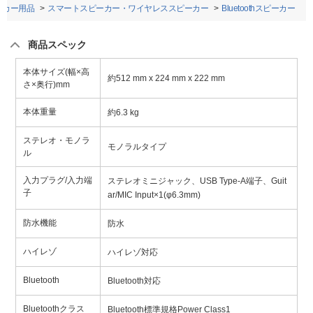
・カー用品
スマートスピーカー・ワイヤレススピーカー
Bluetoothスピーカー
商品スペック
本体サイズ(幅×高
約512 mm x 224 mm x 222 mm
さ×奥行)mm
本体重量
約6.3 kg
ステレオ・モノラ
モノラルタイプ
ル
入力プラグ/入力端
ステレオミニジャック、USB Type-A端子、Guit
子
ar/MIC Input×1(φ6.3mm)
防水機能
防水
ハイレゾ
ハイレゾ対応
Bluetooth
Bluetooth対応
Bluetoothクラス
Bluetooth標準規格Power Class1