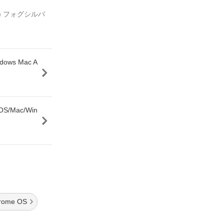
01) フォグシルバ
ws Mac A
S/Mac/Win
ome OS