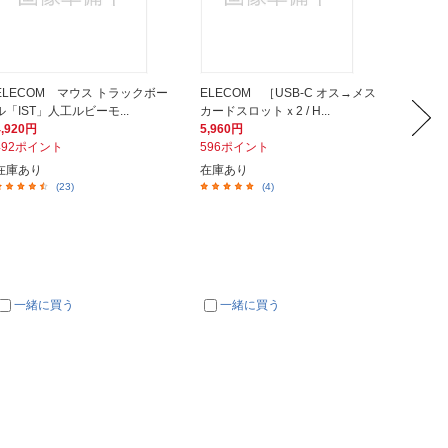
ELECOM マウス トラックボー
ELECOM ［USB-C オス→メス
SUNE
ル「IST」人工ルビーモ...
カードスロットｘ2 / H...
SB-C 
4,920円
5,960円
3,980
492ポイント
596ポイント
398ポ
在庫あり
在庫あり
在庫あ
(23)
(4)
一緒に買う
一緒に買う
一