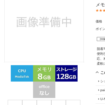
メモ
ほしいもの
お知らせ
価格
ポイ
脱着
便利
応、
柔軟
こ
シ
p
U