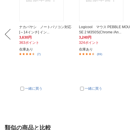
MIケーブ
ナカバヤシ ノートパソコン対応
Logicool マウス PEBBLE MOU
.
[～14インチ] イン...
SE 2 M350S(Chrome /An...
3,630円
3,240円
363ポイント
324ポイント
在庫あり
在庫あり
(7)
(89)
一緒に買う
一緒に買う
類似の商品と比較