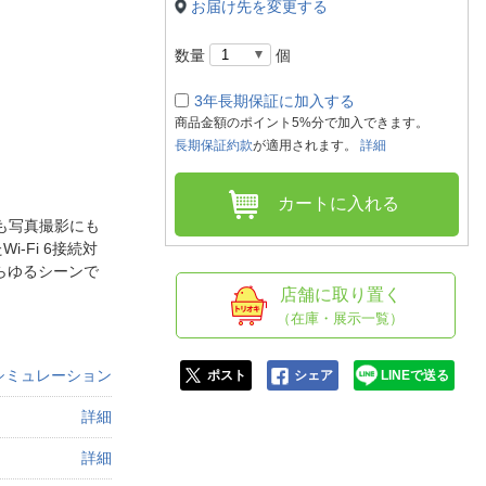
人窓口
お届け先を変更する
R情報
数量
個
3年長期保証に加入する
商品金額のポイント5%分で加入できます。
長期保証約款
が適用されます。
詳細
nglish / 中文
カートに入れる
も写真撮影にも
-Fi 6接続対
らゆるシーンで
店舗に取り置く
（在庫・展示一覧）
シミュレーション
ポスト
シェア
LINEで送る
詳細
詳細