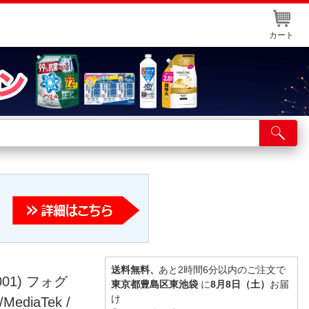
カート
店舗サービス
ット取り置き
イントカードWEB登録
舗情報・店舗一覧
取り寄せ品入荷状況照会
送料無料、
あと2時間6分以内のご注文で
001) フォグ
東京都豊島区東池袋
に
8月8日（土）
お届
け
MediaTek /