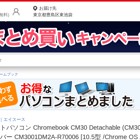
お届け先
無料)
東京都豊島区東池袋
商品をさがす
ランキングからさがす
ネ
ームブック
カテゴリ一覧からさがす
ポ
店
お
お客様サポート
S｜エイスース
パソコン Chromebook CM30 Detachable (CM3
ご利用ガイド
ー CM3001DM2A-R70006 [10.5型 /Chrome OS /