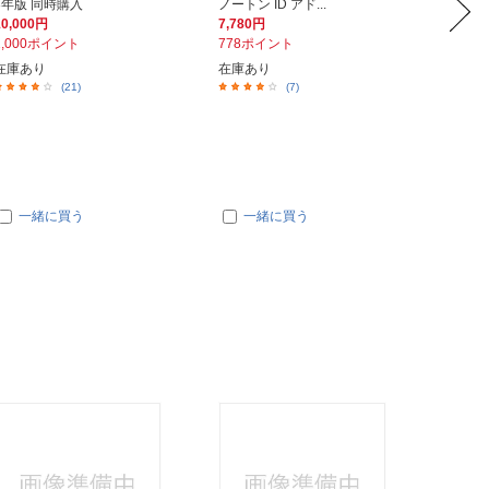
3年版 同時購入
ノートン ID アド...
用】ウイ
10,000円
7,780円
6,600
1,000ポイント
778ポイント
660ポ
在庫あり
在庫あり
在庫あ
(21)
(7)
一緒に買う
一緒に買う
一