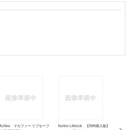
McAfee マカフィー リブセーフ
Norton Lifelock 【同時購入版】
トレン