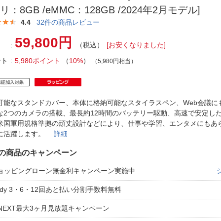
法
よくある質問・お問合せ
リ：8GB /eMMC：128GB /2024年2月モデル]
I
4.4
32
件の商品レビュー
ご利用規約
59,800円
（税込）
[お安くなりました]
ント
5,980ポイント
（
10%
）
（5,980円相当）
E
可能なスタンドカバー、本体に格納可能なスタイラスペン、Web会議に
な2つのカメラの搭載、最長約12時間のバッテリー駆動、高速で安定したWi
米国軍用規格準拠の頑丈設計などにより、仕事や学習、エンタメにもあ
に活躍します。
詳細
の商品のキャンペーン
ョッピングローン無金利キャンペーン実施中
aidy 3・6・12回あと払い分割手数料無料
-NEXT最大3ヶ月見放題キャンペーン