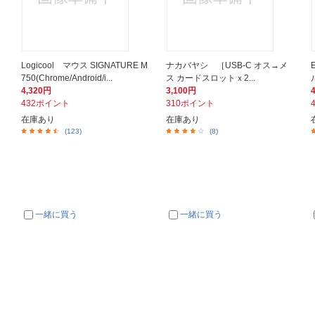
Logicool マウス SIGNATURE M
ナカバヤシ ［USB-C オス→メ
750(Chrome/Android/i...
ス カードスロットｘ2...
4,320円
3,100円
432ポイント
310ポイント
在庫あり
在庫あり
(123)
(8)
一緒に買う
一緒に買う