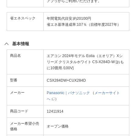
アプリからご利用いただけます。
省エネスペック
年間電気代目安:約20100円
省エネ基準達成率:107％（目標年度2027年）
基本情報
商品名
エアコン 2024年モデル Eolia（エオリア）Xシ
リーズ クリスタルホワイト CS-X284D-W [おも
に10畳用 /100V]
型番
CSX284DW+CUX284D
メーカー
Panasonic｜パナソニック
（
メーカーサイト
へ
）
商品コード
12411914
メーカー希望小売
オープン価格
価格