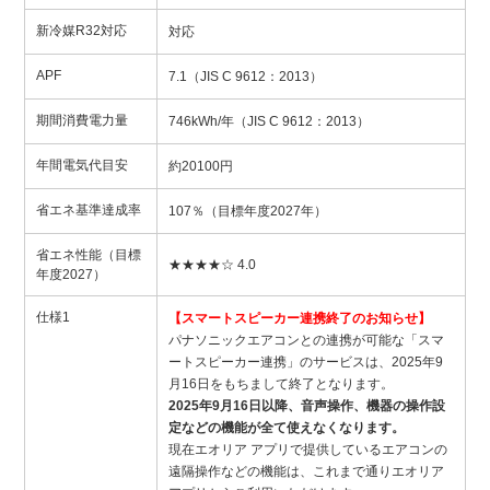
新冷媒R32対応
対応
APF
7.1（JIS C 9612：2013）
期間消費電力量
746kWh/年（JIS C 9612：2013）
年間電気代目安
約20100円
省エネ基準達成率
107％（目標年度2027年）
省エネ性能（目標
★★★★☆ 4.0
年度2027）
仕様1
【スマートスピーカー連携終了のお知らせ】
パナソニックエアコンとの連携が可能な「スマ
ートスピーカー連携」のサービスは、2025年9
月16日をもちまして終了となります。
2025年9月16日以降、音声操作、機器の操作設
定などの機能が全て使えなくなります。
現在エオリア アプリで提供しているエアコンの
遠隔操作などの機能は、これまで通りエオリア