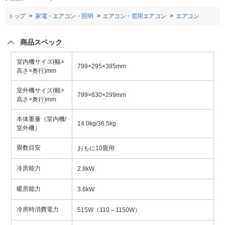
トップ
家電・エアコン・照明
エアコン・窓用エアコン
エアコン
商品スペック
室内機サイズ(幅×
799×295×385mm
高さ×奥行)mm
室外機サイズ(幅×
799×630×299mm
高さ×奥行)mm
本体重量（室内機/
14.0kg/36.5kg
室外機）
畳数目安
おもに10畳用
冷房能力
2.8kW
暖房能力
3.6kW
冷房時消費電力
515W（110～1150W）