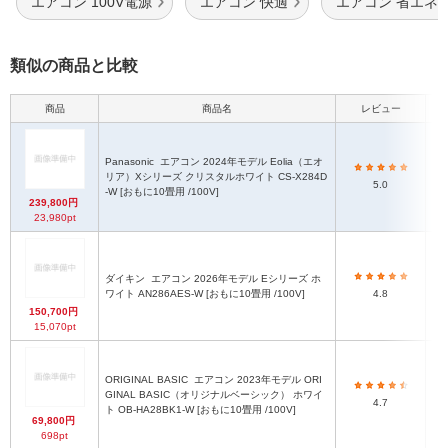
エアコン 100V電源
エアコン 快適
エアコン 省エネ
類似の商品と比較
商品
商品名
レビュー
Panasonic
エアコン 2024年モデル Eolia（エオ
リア）Xシリーズ クリスタルホワイト CS-X284D
5.0
-W [おもに10畳用 /100V]
239,800円
23,980pt
ダイキン
エアコン 2026年モデル Eシリーズ ホ
ワイト AN286AES-W [おもに10畳用 /100V]
4.8
150,700円
15,070pt
ORIGINAL BASIC
エアコン 2023年モデル ORI
GINAL BASIC（オリジナルベーシック） ホワイ
4.7
ト OB-HA28BK1-W [おもに10畳用 /100V]
69,800円
698pt