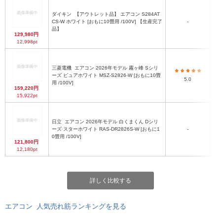
ダイキン
【アウトレット品】 エアコン S284AT
CS-W ホワイト [おもに10畳用 /100V] 【生産完了
-
品】
129,980円
12,998pt
三菱電機
エアコン 2026年モデル 霧ヶ峰 Sシリ
ーズ ピュアホワイト MSZ-S2826-W [おもに10畳
5.0
用 /100V]
159,220円
15,922pt
日立
エアコン 2026年モデル 白くまくん Dシリ
ーズ スターホワイト RAS-DR2826S-W [おもに1
-
0畳用 /100V]
121,800円
12,180pt
詳しく比較する
エアコン 人気売れ筋ランキングを見る