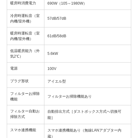
暖房時消費電力
690W（105～1980W）
冷房時運転音（室
57dB/57dB
内機/室外機）
暖房時運転音（室
61dB/58dB
内機/室外機）
低温暖房能力（外
5.6kW
気2℃）
電源
100V
プラグ形状
アイエル型
フィルターお掃除
フィルターお掃除機能あり
機能
フィルター自動お
自動排出方式［ダストボックス方式へ切換可
掃除方式
能］
スマホ連携機能
スマホ連携機能あり（無線LANアダプター内
蔵）