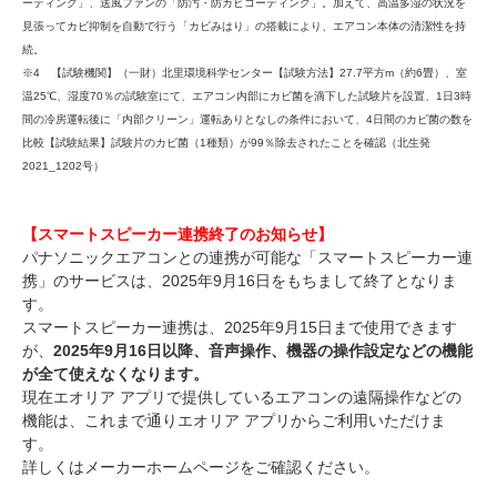
ーティング」、送風ファンの「防汚・防カビコーティング」。加えて、高温多湿の状況を
見張ってカビ抑制を自動で行う「カビみはり」の搭載により、エアコン本体の清潔性を持
続。
※4 【試験機関】（一財）北里環境科学センター【試験方法】27.7平方m（約6畳）、室
温25℃、湿度70％の試験室にて、エアコン内部にカビ菌を滴下した試験片を設置、1日3時
間の冷房運転後に「内部クリーン」運転ありとなしの条件において、4日間のカビ菌の数を
比較【試験結果】試験片のカビ菌（1種類）が99％除去されたことを確認（北生発
2021_1202号）
【スマートスピーカー連携終了のお知らせ】
パナソニックエアコンとの連携が可能な「スマートスピーカー連
携」のサービスは、2025年9月16日をもちまして終了となりま
す。
スマートスピーカー連携は、2025年9月15日まで使用できます
が、
2025年9月16日以降、音声操作、機器の操作設定などの機能
が全て使えなくなります。
現在エオリア アプリで提供しているエアコンの遠隔操作などの
機能は、これまで通りエオリア アプリからご利用いただけま
す。
詳しくはメーカーホームページをご確認ください。