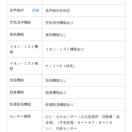
音声操作
詳細
音声操作非対応
空気清浄機能
空気清浄機能あり
換気機能
換気機能なし
イオン・ミスト機
イオン・ミスト機能あり
能
イオン・ミスト種
ナノイーX（48兆）
類
加湿機能
加湿機能なし
脱臭機能
脱臭機能あり
快適除湿機能
快適除湿機能あり
センサー種類
ひと・ものセンサー（人の居場所・活動量・温
冷感）（不在節電・オートオフ・オートオ
ン）、日射センサー