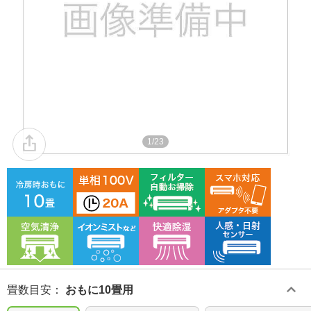
1/23
畳数目安
：
おもに10畳用