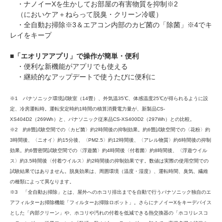
・ナノイーXを生かしてお部屋の有害物質を抑制※2
（においケア＋ねらって脱臭・クリーン冷暖）
・全自動お掃除※3＆エアコン内部のカビ菌の「除菌」※4でキ
レイをキープ
■
「エオリアアプリ」で操作が簡単・便利
・便利な新機能がアプリでも使える
・継続的なアップデートで使うたびに便利に
※1 パナソニック環境試験室（14畳）、外気温35℃、体感温度25℃が得られるように設
定、冷房運転時。運転安定時約1時間の積算消費電力量が、新製品CS-
XS404D2（269Wh）と、パナソニック従来品CS-XS400D2（297Wh）との比較。
※2 約8畳試験空間での〈カビ菌〉約2時間後の抑制効果。約6畳試験空間での〈花粉〉約
3時間後、〈ニオイ〉約15分後、〈PM2.5〉約12時間後、〈アレル物質〉約6時間後の抑制
効果。約6畳密閉試験空間での〈浮遊菌〉約4時間後〈付着菌〉約8時間後、〈浮遊ウイル
ス〉約3.5時間後〈付着ウイルス〉約2時間後の抑制効果です。数値は実際の使用空間での
試験結果ではありません。脱臭効果は、周囲環境（温度・湿度）、運転時間、臭気、繊維
の種類によって異なります。
※3 「全自動お掃除」とは、屋外へのホコリ排出までを自動で行うパナソニック独自のエ
アフィルターお掃除機能「フィルターお掃除ロボット」。さらにナノイーXをキーデバイス
とした「内部クリーン」や、ホコリや汚れの付着を低減できる熱交換器の「ホコリレスコ