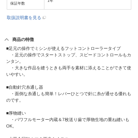
1年
保証年数
取扱説明書を見る
商品の特徴
■足元の操作でミシンが使えるフットコントローラータイプ
・足元の操作でスタートストップ、スピードコントロールもカ
ンタン。
・大きな作品を縫うときも両手を素材に添えることができて使
いやすい。
■自動針穴糸通し器
・面倒な糸通しも簡単！レバーひとつで針に糸が通せる優れも
のです。
■厚物縫い
・パワフルモーター内蔵＆7枚送り歯で厚物生地の重ね縫いも
OK。