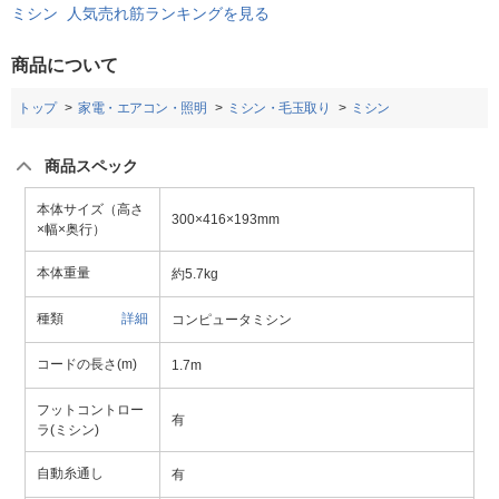
ミシン 人気売れ筋ランキングを見る
商品について
トップ
家電・エアコン・照明
ミシン・毛玉取り
ミシン
商品スペック
本体サイズ（高さ
300×416×193mm
×幅×奥行）
本体重量
約5.7kg
種類
詳細
コンピュータミシン
コードの長さ(m)
1.7m
フットコントロー
有
ラ(ミシン)
自動糸通し
有