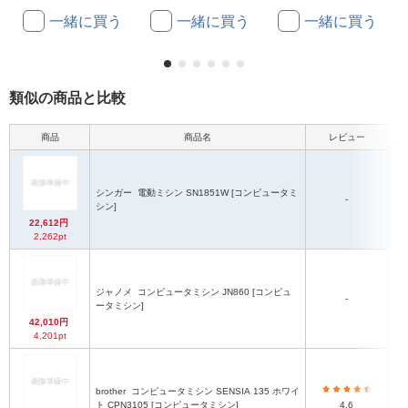
一緒に買う
一緒に買う
一緒に買う
類似の商品と比較
商品
商品名
レビュー
本
シンガー
電動ミシン SN1851W [コンピュータミ
-
シン]
22,612円
2,262pt
ジャノメ
コンピュータミシン JN860 [コンピュ
-
ータミシン]
42,010円
4,201pt
brother
コンピュータミシン SENSIA 135 ホワイ
ト CPN3105 [コンピュータミシン]
4.6