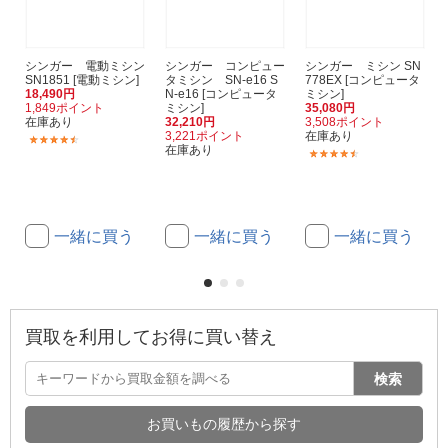
シンガー 電動ミシン
シンガー コンピュー
シンガー ミシン SN
SN1851 [電動ミシン]
タミシン SN-e16 S
778EX [コンピュータ
18,490円
N-e16 [コンピュータ
ミシン]
1,849ポイント
ミシン]
35,080円
在庫あり
32,210円
3,508ポイント
3,221ポイント
在庫あり
(24)
在庫あり
(53)
一緒に買う
一緒に買う
一緒に買う
買取を利用してお得に買い替え
検索
お買いもの履歴から探す