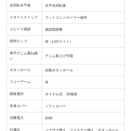
全回転水平釜
水平全回転釜
スタートストップ
フットコントローラー操作
スピード調節
無段階調整
照明ランプ
有（LEDライト）
厚手デニム重ね縫
デニム裾上げ可能
い
ボタンホール
自動ボタンホール
フリーアーム
有
模様選択
ダイヤル式 30模様
本体カバー
ソフトカバー
消費電力
60W
付属品
ジグザグ押え、ファスナー押え、ボタンホール