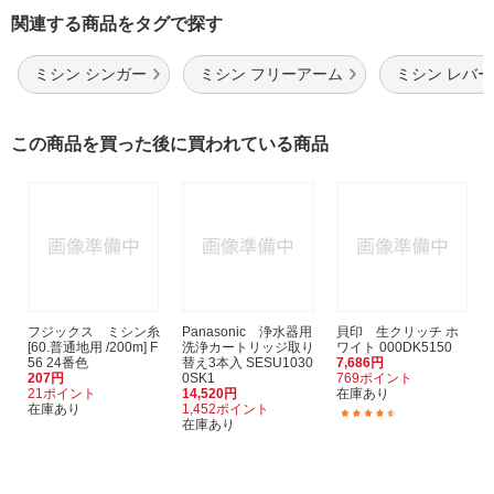
関連する商品をタグで探す
ミシン シンガー
ミシン フリーアーム
ミシン レバー
この商品を買った後に買われている商品
フジックス ミシン糸
Panasonic 浄水器用
貝印 生クリッチ ホ
[60.普通地用 /200m] F
洗浄カートリッジ取り
ワイト 000DK5150
56 24番色
替え3本入 SESU1030
7,686円
207円
0SK1
769ポイント
21ポイント
14,520円
在庫あり
在庫あり
1,452ポイント
(2)
在庫あり