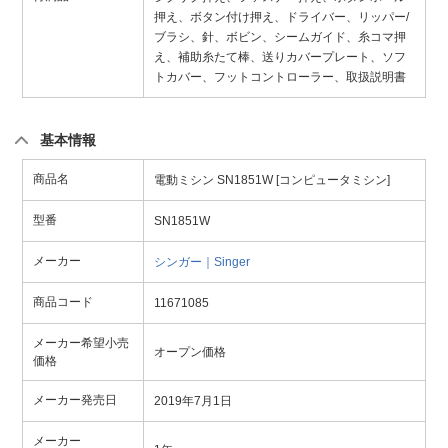
押え、ボタン付け押え、ドライバー、リッパー/
ブラシ、針、ボビン、シームガイド、糸コマ押
え、補助糸たて棒、送りカバープレート、ソフ
トカバー、フットコントローラー、取扱説明書
基本情報
商品名
電動ミシン SN1851W [コンピュータミシン]
型番
SN1851W
メーカー
シンガー｜Singer
商品コード
11671085
メーカー希望小売
オープン価格
価格
メーカー発売日
2019年7月1日
メーカー