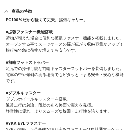
商品の特徴
PC100％だから軽くて丈夫。拡張キャリー。
■拡張ファスナー機能搭載
荷物が増えた場合に便利な拡張ファスナー機能を搭載しました。
オープンする事でスーツケースの幅が広がり収納容量がアップ！
旅行先で急に荷物が増えても安心です。
■前輪フットストッパー
足元での操作可能な前輪キャスタースットパーを装備しました。
電車の中や傾斜のある場所でもピタッと止まる安全・安心な機能
です。
■ダブルキャスター
ダブルホイールキャスターを搭載。
通常走行は勿論、段差のある路面で実力を発揮。
静音性に優れ、よりスムーズな旋回・走行性を誇ります。
■YKK EYLファスナー
YKKが開発した革新的な織り込みファスナーは自社通常ラケット