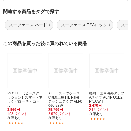
関連する商品をタグで探す
スーツケース ハード
スーツケース TSAロック
スー
この商品を買った後に買われている商品
MOGU 【ビーズク
A.L.I スーツケース 1
樫村 国内海外タップ
ッション】スマートネ
0泊以上用 FiL Pake
Aタイプ AC4P USB2
ックピロー チャコー
アッシュアクア ALI-6
P 3A WH
ル
060-28W
2,470円
3,960円
29,700円
247ポイント
198ポイント
2,970ポイント
在庫あり
在庫あり
在庫あり
(39)
(6)
(20)