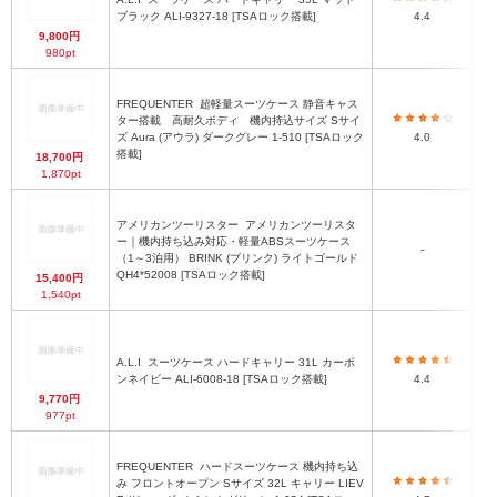
ブラック ALI-9327-18 [TSAロック搭載]
4.4
9,800円
980pt
FREQUENTER
超軽量スーツケース 静音キャス
ター搭載 高耐久ボディ 機内持込サイズ Sサイ
ズ Aura (アウラ) ダークグレー 1-510 [TSAロック
4.0
搭載]
18,700円
1,870pt
アメリカンツーリスター
アメリカンツーリスタ
ー｜機内持ち込み対応・軽量ABSスーツケース
-
（1～3泊用） BRINK (ブリンク) ライトゴールド
QH4*52008 [TSAロック搭載]
15,400円
1,540pt
A.L.I
スーツケース ハードキャリー 31L カーボ
ンネイビー ALI-6008-18 [TSAロック搭載]
4.4
9,770円
977pt
FREQUENTER
ハードスーツケース 機内持ち込
み フロントオープン Sサイズ 32L キャリー LIEV