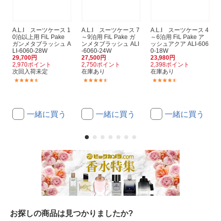
A.L.I スーツケース 1
A.L.I スーツケース 7
A.L.I スーツケース 4
0泊以上用 FiL Pake
～9泊用 FiL Pake ガ
～6泊用 FiL Pake ア
ガンメタブラッシュ A
ンメタブラッシュ ALI
ッシュアクア ALI-606
LI-6060-28W
-6060-24W
0-18W
29,700円
27,500円
23,980円
2,970ポイント
2,750ポイント
2,398ポイント
次回入荷未定
在庫あり
在庫あり
(20)
(14)
(38)
一緒に買う
一緒に買う
一緒に買う
お探しの商品は見つかりましたか?