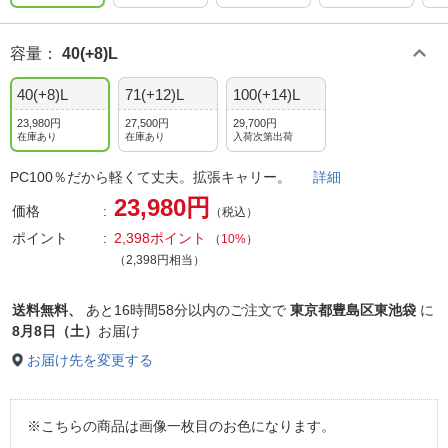
容量
：
40(+8)L
40(+8)L
71(+12)L
100(+14)L
23,980円
27,500円
29,700円
在庫あり
在庫あり
入荷次第出荷
PC100％だから軽くて丈夫。拡張キャリー。
詳細
23,980円
価格
（税込）
ポイント
2,398ポイント
（
10%
）
（2,398円相当）
送料無料、
あと
16時間58分以内
のご注文で
東京都豊島区東池袋
に
8月8日（土）
お届け
お届け先を変更する
※こちらの商品は画像一枚目のお色になります。