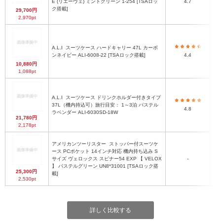
E (リエーヴェ) ミントグリーン 1-254 [TSAロッ
4.7
ク搭載]
29,700円
2,970pt
A.L.I
スーツケース ハードキャリー 47L カーボ
ンネイビー ALI-6008-22 [TSAロック搭載]
4.4
10,880円
1,088pt
A.L.I
スーツケース ドリンクホルダー付きタイプ
H
37L（機内持込可）旅行目安： 1～3泊 パステル
4.8
ラベンダー ALI-6030SD-18W
H
21,780円
2,178pt
アメリカンツーリスター
ストッパー付スーツケ
ース PCポケット 14インチ対応 機内持ち込み S
サイズ ヴェロックス スピナー54 EXP 【 VELOX
-
】 パステルグリーン UN8*31001 [TSAロック搭
25,300円
載]
2,530pt
詳しく比較する