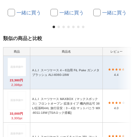
一緒に買う
一緒に買う
一緒に買う
類似の商品と比較
商品
商品名
レビュー
A.L.I
スーツケース 4～6泊用 FiL Pake ガンメタ
H
ブラッシュ ALI-6060-18W
4.4
H
23,980円
2,398pt
A.L.I
スーツケース MAXBOX（マックスボック
ス）フロントオープン 拡張タイプ 機内持込可 38
H4
L/拡張時44L 旅行目安：3～4泊 マットバニラ MX
4.0
-8011-18W [TSAロック搭載]
H
33,000円
3,300pt
A.L.I
スーツケース ハードキャリー 35L マット