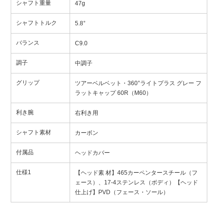
シャフト重量
47g
シャフトトルク
5.8°
バランス
C9.0
調子
中調子
グリップ
ツアーベルベット・360°ライトプラス グレー フ
ラットキャップ 60R（M60）
利き腕
右利き用
シャフト素材
カーボン
付属品
ヘッドカバー
仕様1
【ヘッド素 材】465カーペンタースチール（フ
ェース）、17-4ステンレス（ボディ）【ヘッド
仕上げ】PVD（フェース・ソール）