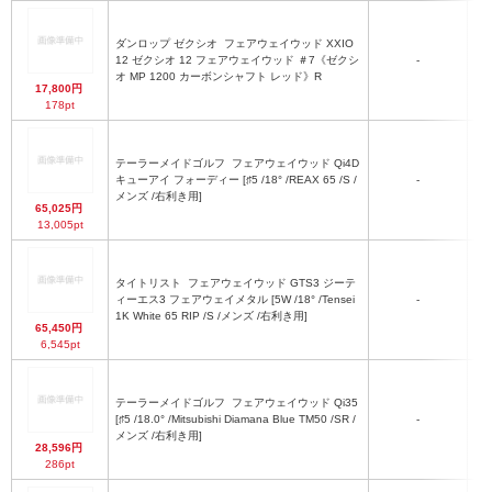
ダンロップ ゼクシオ
フェアウェイウッド XXIO
12 ゼクシオ 12 フェアウェイウッド ＃7《ゼクシ
-
オ MP 1200 カーボンシャフト レッド》R
17,800円
178pt
テーラーメイドゴルフ
フェアウェイウッド Qi4D
キューアイ フォーディー [♯5 /18° /REAX 65 /S /
-
メンズ /右利き用]
65,025円
13,005pt
タイトリスト
フェアウェイウッド GTS3 ジーテ
ィーエス3 フェアウェイメタル [5W /18° /Tensei
-
1K White 65 RIP /S /メンズ /右利き用]
65,450円
6,545pt
テーラーメイドゴルフ
フェアウェイウッド Qi35
[♯5 /18.0° /Mitsubishi Diamana Blue TM50 /SR /
-
メンズ /右利き用]
28,596円
286pt