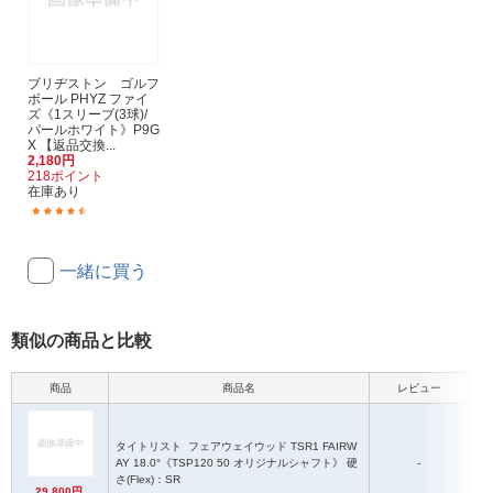
ブリヂストン ゴルフ
ボール PHYZ ファイ
ズ《1スリーブ(3球)/
パールホワイト》P9G
X 【返品交換...
2,180円
218ポイント
在庫あり
(24)
一緒に買う
類似の商品と比較
商品
商品名
レビュー
タイトリスト
フェアウェイウッド TSR1 FAIRW
AY 18.0°《TSP120 50 オリジナルシャフト》 硬
-
さ(Flex)：SR
29,800円