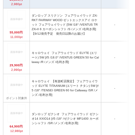
2,980pt
ダンロップ スリクソン
フェアウェイウッド ZXi
RKT FAIRWAY WOOD ゼットエックスアイ ロケ
ット フェアウェイウッド [5W /18° /VENTUS TR
-
ZXi-II 6 カーボンシャフト /S /メンズ /右利き用]
55,000円
【9/12発売予定 発売日以降のお届け】
11,000pt
キャロウェイ
フェアウェイウッド ELYTE (エリ
ート) 5W [♯5 /18.0° /VENTUS GREEN 50 for Cal
-
laway /R /メンズ /右利き用]
29,900円
2,990pt
キャロウェイ
【有楽町店限定】 フェアウェイウ
ッド ELYTE TITAANIUM (エリート チタン) 5W [♯
-
5 /18° /TENSEI GREEN 60 for Callaway /SR /メ
ンズ /右利き用]
ポイント対象外
ダンロップ ゼクシオ
フェアウェイウッド ゼクシ
オ14 XXIO14 [♯5 /18° /ゼクシオ MP1400 カーボ
-
ンシャフト /SR /メンズ /右利き用]
64,900円
12,980pt