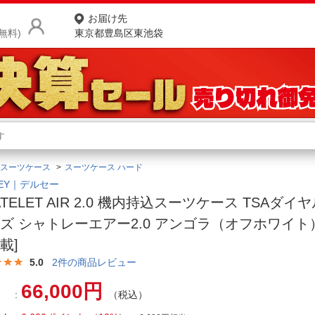
お届け先
無料)
東京都豊島区東池袋
商品をさがす
ランキングからさがす
ネ
スーツケース
スーツケース ハード
カテゴリ一覧からさがす
ポ
SEY｜デルセー
ATELET AIR 2.0 機内持込スーツケース TSAダイ
店
ズ シャトレーエアー2.0 アンゴラ（オフホワイト）
お
載]
お客様サポート
5.0
2
件の商品レビュー
66,000円
（税込）
ご利用ガイド