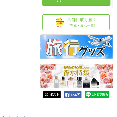
人窓口
R情報
店舗に取り置く
（在庫・展示一覧）
nglish / 中文
ポスト
シェア
LINEで送る