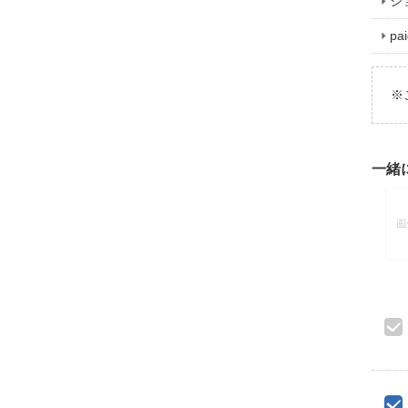
シ
p
※
一緒