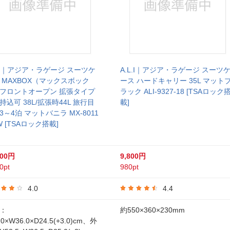
L.I｜アジア・ラゲージ スーツケ
A.L.I｜アジア・ラゲージ スーツ
 MAXBOX（マックスボック
ース ハードキャリー 35L マット
フロントオープン 拡張タイプ
ラック ALI-9327-18 [TSAロック
持込可 38L/拡張時44L 旅行目
載]
3～4泊 マットバニラ MX-8011
W [TSAロック搭載]
000円
9,800円
0pt
980pt
4.0
4.4
：
約550×360×230mm
.0×W36.0×D24.5(+3.0)cm、外