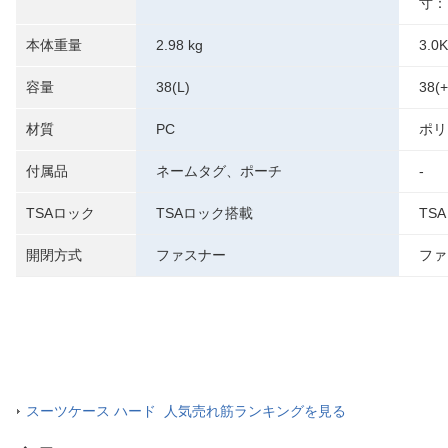
寸：H
本体重量
2.98 kg
3.0
容量
38(L)
38(+
材質
PC
ポリ
付属品
ネームタグ、ポーチ
-
TSAロック
TSAロック搭載
TS
開閉方式
ファスナー
ファ
スーツケース ハード 人気売れ筋ランキングを見る