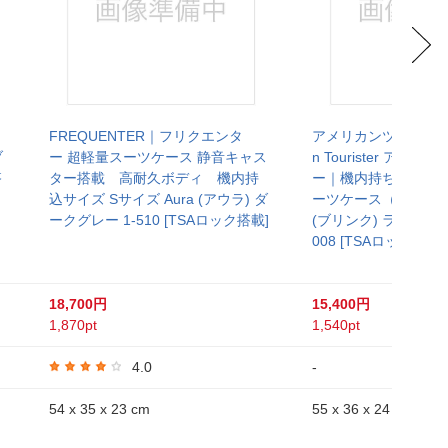
ケ
FREQUENTER｜フリクエンタ
アメリカンツーリスター
ブ
ー 超軽量スーツケース 静音キャス
n Tourister アメ
搭
ター搭載 高耐久ボディ 機内持
ー｜機内持ち込み対応
込サイズ Sサイズ Aura (アウラ) ダ
ーツケース（1～3泊用）
ークグレー 1-510 [TSAロック搭載]
(ブリンク) ライトゴー
008 [TSAロック搭載]
18,700円
15,400円
1,870pt
1,540pt
4.0
-
54 x 35 x 23 cm
55 x 36 x 24 cm