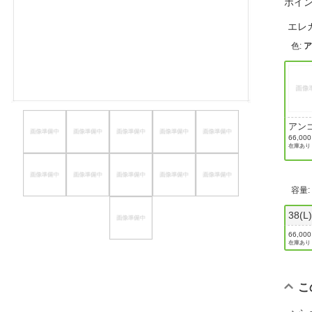
ポイ
ほしいもの
エレ
お知らせ
色
:
アン
（オ
66,00
在庫あり
イト
容量
38(L
66,00
在庫あり
こ