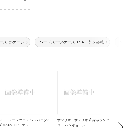
ース ラゲージ
ハードスーツケース TSAロック搭載
ヘリ
A.L.I スーツケース ジッパータイ
サンリオ サンリオ 変身ネックピ
PGA 
プ MAXsTOP（マッ...
ロー ハンギョドン...
ポートカ