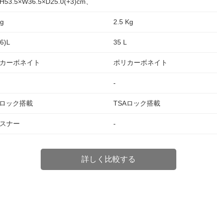
53.5×W36.5×D25.0(+3)cm、
Kg
2.5 Kg
6)L
35 L
カーボネイト
ポリカーボネイト
-
Aロック搭載
TSAロック搭載
スナー
-
詳しく比較する