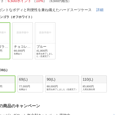
法
ント
6,600ポイント
（
10%
）
（6,600円相当）
よくある質問・お問合せ
ガントなボディと利便性を兼ね備えたハードスーツケース
詳細
I
ご利用規約
アンゴラ（オフホワイト）
E
ゴラ
チョコレー
ブルー
フホワ
ト
0円
66,000円
41,800円
在庫あり
販売を終了しまし
）
た（生産完了）
:
38(L)
)
69(L)
90(L)
110(L)
0円
77,000円
88,000円
85,800円
在庫あり
販売を終了しました（生産完了）
入荷次第出荷
の商品のキャンペーン