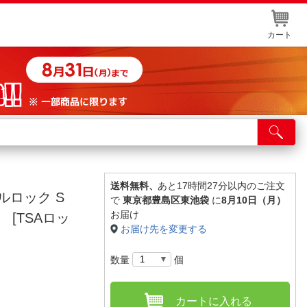
カート
店舗サービス
ット取り置き
イントカードWEB登録
送料無料、
あと17時間27分以内のご注文
ヤルロック S
で
東京都豊島区東池袋
に
8月10日（月）
舗情報・店舗一覧
お届け
 [TSAロッ
お届け先を変更する
取り寄せ品入荷状況照会
数量
個
カートに入れる