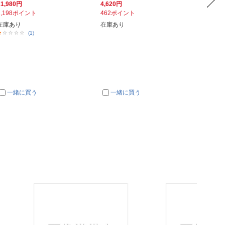
21,980円
4,620円
1,480
2,198ポイント
462ポイント
148ポ
在庫あり
在庫あり
在庫あ
(1)
一緒に買う
一緒に買う
一