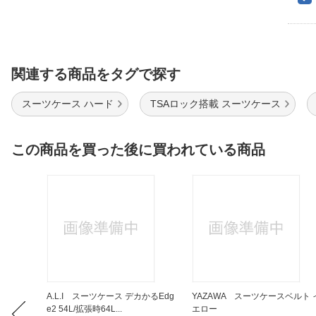
関連する商品をタグで探す
スーツケース ハード
TSAロック搭載 スーツケース
この商品を買った後に買われている商品
搭載時計】G
A.L.I スーツケース デカかるEdg
YAZAWA スーツケースベルト 
e2 54L/拡張時64L...
エロー