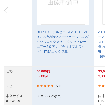
DELSEY｜デルセー CHATELET AI
A.
R 2.0 機内持込スーツケース TSAダ
ース
イヤルロック Sサイズ シャトレー
ス）
エアー2.0 アンゴラ（オフホワイ
機内
ト） [TSAロック搭載]
安：
-18
価格
66,000円
33,
6,600pt
3,30
レビュー
5.0
本体サイズ
55 x 35 x 25(cm)
内寸
(H×W×D)
H49