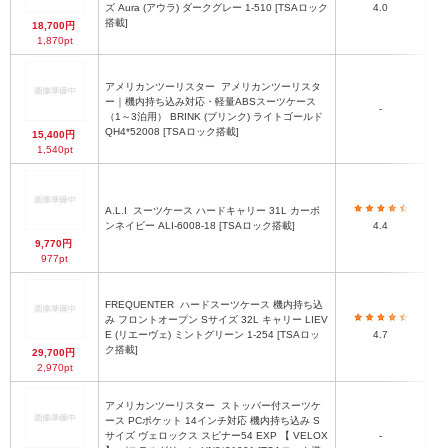
ズ Aura (アウラ) ダークグレー 1-510 [TSAロック
4.0
搭載]
18,700円
1,870pt
アメリカンツーリスター
アメリカンツーリスタ
ー｜機内持ち込み対応・軽量ABSスーツケース
-
（1～3泊用） BRINK (ブリンク) ライトゴールド
QH4*52008 [TSAロック搭載]
15,400円
1,540pt
A.L.I
スーツケース ハードキャリー 31L カーボ
ンネイビー ALI-6008-18 [TSAロック搭載]
4.4
9,770円
977pt
FREQUENTER
ハードスーツケース 機内持ち込
み フロントオープン Sサイズ 32L キャリー LIEV
E (リエーヴェ) ミントグリーン 1-254 [TSAロッ
4.7
ク搭載]
29,700円
2,970pt
アメリカンツーリスター
ストッパー付スーツケ
ース PCポケット 14インチ対応 機内持ち込み S
サイズ ヴェロックス スピナー54 EXP 【 VELOX
-