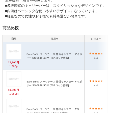
撃を緩和・騒音を軽減します。
■多段階式のキャリーバーは、スタイリッシュなデザインです。
■内装はベーシックな使いやすいデザインになっています。
■軽量なので女性やお子様でも持ち運びが簡単です。
商品比較
商品
商品名
レビュー
本体
Sam Suffit
スーツケース 静音キャスター アイボ
54
リー SS-0849-48IV [TSAロック搭載]
4.4
17,600円
1,760pt
Sam Suffit
スーツケース 静穏キャスター アイボ
6
リー SS-0849-55IV [TSAロック搭載]
4.4
19,800円
1,980pt
Sam Suffit
スーツケース 静穏キャスター グリー
6
ン SS-0849-55GR [TSAロック搭載]
4.4