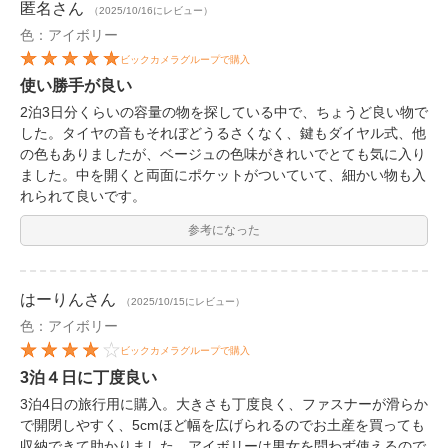
匿名
さん
（2025/10/16にレビュー）
色：アイボリー
ビックカメラグループで購入
使い勝手が良い
2泊3日分くらいの容量の物を探している中で、ちょうど良い物で
した。タイヤの音もそれぼどうるさくなく、鍵もダイヤル式、他
の色もありましたが、ベージュの色味がきれいでとても気に入り
ました。中を開くと両面にポケットがついていて、細かい物も入
れられて良いです。
参考になった
はーりん
さん
（2025/10/15にレビュー）
色：アイボリー
ビックカメラグループで購入
3泊４日に丁度良い
3泊4日の旅行用に購入。大きさも丁度良く、ファスナーが滑らか
で開閉しやすく、5cmほど幅を広げられるのでお土産を買っても
収納できて助かりました。アイボリーは男女を問わず使えるので