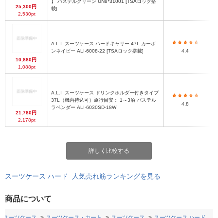
】 パステルグリーン UN8*31001 [TSAロック搭
25,300円
載]
2,530pt
A.L.I
スーツケース ハードキャリー 47L カーボ
ンネイビー ALI-6008-22 [TSAロック搭載]
4.4
10,880円
1,088pt
A.L.I
スーツケース ドリンクホルダー付きタイプ
H
37L（機内持込可）旅行目安： 1～3泊 パステル
4.8
ラベンダー ALI-6030SD-18W
H
21,780円
2,178pt
詳しく比較する
スーツケース ハード 人気売れ筋ランキングを見る
商品について
・スーツケース
スーツケース・カート
スーツケース
スーツケース ハード