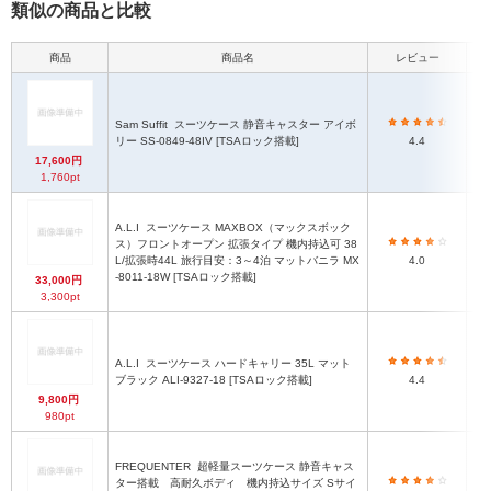
類似の商品と比較
商品
商品名
レビュー
Sam Suffit
スーツケース 静音キャスター アイボ
リー SS-0849-48IV [TSAロック搭載]
4.4
17,600円
1,760pt
A.L.I
スーツケース MAXBOX（マックスボック
ス）フロントオープン 拡張タイプ 機内持込可 38
H4
L/拡張時44L 旅行目安：3～4泊 マットバニラ MX
4.0
-8011-18W [TSAロック搭載]
H
33,000円
3,300pt
A.L.I
スーツケース ハードキャリー 35L マット
ブラック ALI-9327-18 [TSAロック搭載]
4.4
9,800円
980pt
FREQUENTER
超軽量スーツケース 静音キャス
ター搭載 高耐久ボディ 機内持込サイズ Sサイ