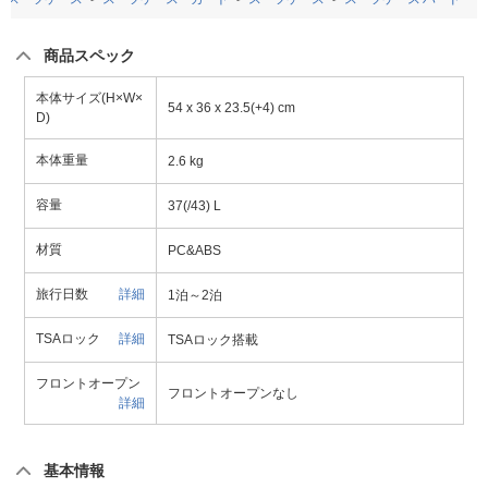
商品スペック
本体サイズ(H×W×
54 x 36 x 23.5(+4) cm
D)
本体重量
2.6 kg
容量
37(/43) L
材質
PC&ABS
旅行日数
詳細
1泊～2泊
TSAロック
詳細
TSAロック搭載
フロントオープン
フロントオープンなし
詳細
基本情報