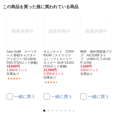
この商品を買った後に買われている商品
Sam Suffit スーツケ
サムソナイト STRA
樫村 海外用変換プラ
ース 静穏キャスター
RIUM（ストラリウ
グ A/C/O/BFタイ
アイボリー SS-0849-
ム）ソフトキャリー
プ USBA+C 2.4A W
55IV [TSAロック搭載]
ネイビー GU6*41003
P-115M
19,800円
[TSAロック搭載]
3,280円
1,980ポイント
23,590円
328ポイント
在庫あり
2,359ポイント
在庫あり
在庫あり
(25)
(11)
一緒に買う
一緒に買う
一緒に買う