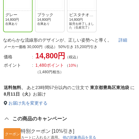
グレー
ブラック
ピスタチオグ
リーン
14,800円
14,800円
14,800円
在庫あり
在庫あり
販売を終了しまし
た（生産完了）
なめらかな流線形のデザインが、正しい姿勢へと導く。
詳細
メーカー価格 30,000円（税込） 50%引き 15,200円引き
14,800円
価格
（税込）
ポイント
1,480ポイント
（
10%
）
（1,480円相当）
送料無料、
あと
23時間57分以内
のご注文で
東京都豊島区東池袋
に
8月11日（火）
お届け
お届け先を変更する
この商品のキャンペーン
特別クーポン [10%引き]
クーポン
カートに入れると適用。
他の対象商品を見る