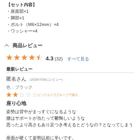
【セット内容】
・座面部×1
・脚部×1
・ボルト（M6×12mm）×4
・ワッシャー×4
商品レビュー
4.3
(
32
)
すべて見る
最新レビュー
匿名
さん
（2026/7/26にレビュー）
色：ブラック
ビックカメラグループで購入
座り心地
姿勢は背中がまっすぐになるような
腰はサポートが当たって鬱陶しいような
思ったより高さもあり足つき考えるとどうなの？となってしまう
座面が硬くて姿勢以前に辛いです。