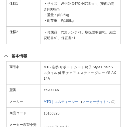
仕様1
・サイズ：W442×D470×H723mm、[座面の高
さ]400mm
・重量：約3.5kg
・耐荷重：約100kg
仕様2
・付属品：六角レンチ×1、取扱説明書×1、組立
説明書×1、保証書×1
基本情報
商品名
MTG 姿勢 サポート シート 椅子 Style Chair ST
スタイル 健康 チェア エスティー グレー YS-AX-
14A
型番
YSAX14A
メーカー
MTG｜エムティージー
（
メーカーサイトへ
）
商品コード
10166325
メーカー希望小売