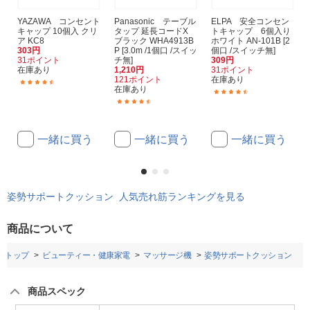
YAZAWA コンセント
Panasonic テーブル
ELPA 安全コンセン
キャップ 10個入 クリ
タップ 延長コードX
トキャップ 6個入り
ア KC8
ブラック WHA4913B
ホワイト AN-101B [2
303円
P [3.0m /1個口 /スイッ
個口 /スイッチ無]
31ポイント
チ無]
309円
在庫あり
1,210円
31ポイント
121ポイント
在庫あり
(50)
在庫あり
(29)
(167)
一緒に買う
一緒に買う
一緒に買う
姿勢サポートクッション 人気売れ筋ランキングを見る
商品について
トップ
ビューティー・健康家電
マッサージ機
姿勢サポートクッション
商品スペック