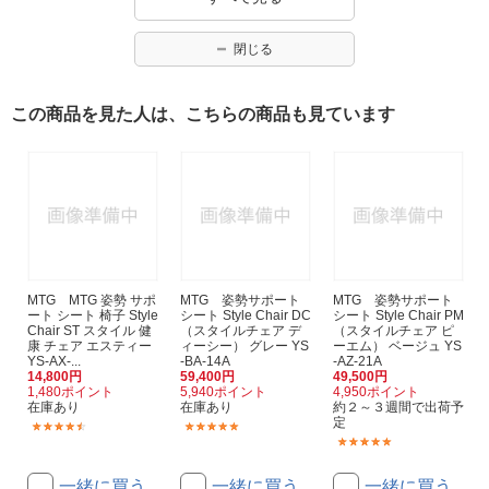
閉じる
この商品を見た人は、こちらの商品も見ています
MTG MTG 姿勢 サポ
MTG 姿勢サポート
MTG 姿勢サポート
ート シート 椅子 Style
シート Style Chair DC
シート Style Chair PM
Chair ST スタイル 健
（スタイルチェア デ
（スタイルチェア ピ
康 チェア エスティー
ィーシー） グレー YS
ーエム） ベージュ YS
YS-AX-...
-BA-14A
-AZ-21A
14,800円
59,400円
49,500円
1,480ポイント
5,940ポイント
4,950ポイント
在庫あり
在庫あり
約２～３週間で出荷予
定
(32)
(6)
(2)
一緒に買う
一緒に買う
一緒に買う