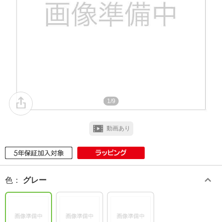
1/9
動画あり
色
：
グレー