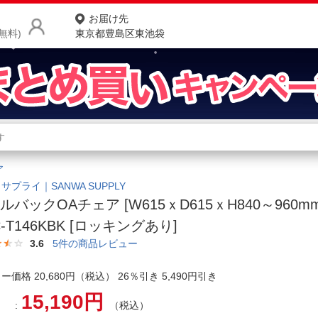
お届け先
無料)
東京都豊島区東池袋
商品をさがす
ランキングからさがす
ネ
ア
カテゴリ一覧からさがす
ポ
サプライ｜SANWA SUPPLY
ルバックOAチェア [W615ｘD615ｘH840～960m
店
C-T146KBK [ロッキングあり]
お
3.6
5
件の商品レビュー
お客様サポート
ー価格 20,680円（税込） 26％引き 5,490円引き
15,190円
ご利用ガイド
（税込）