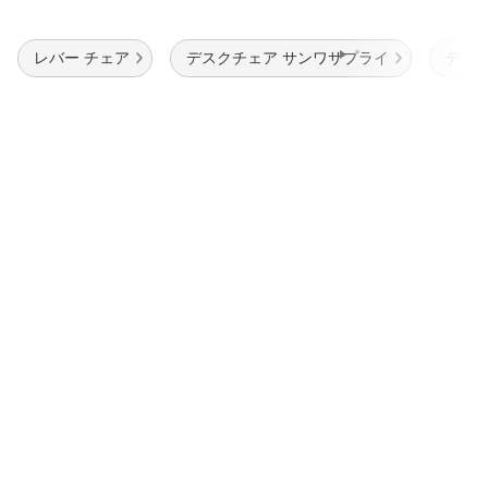
レバー チェア
デスクチェア サンワサプライ
デスク