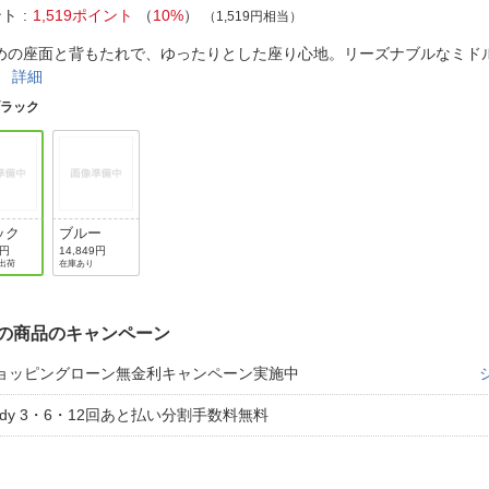
法
よくある質問・お問合せ
ント
1,519ポイント
（
10%
）
（1,519円相当）
I
めの座面と背もたれで、ゆったりとした座り心地。リーズナブルなミド
ご利用規約
。
詳細
ブラック
E
ック
ブルー
0円
14,849円
出荷
在庫あり
の商品のキャンペーン
ョッピングローン無金利キャンペーン実施中
aidy 3・6・12回あと払い分割手数料無料