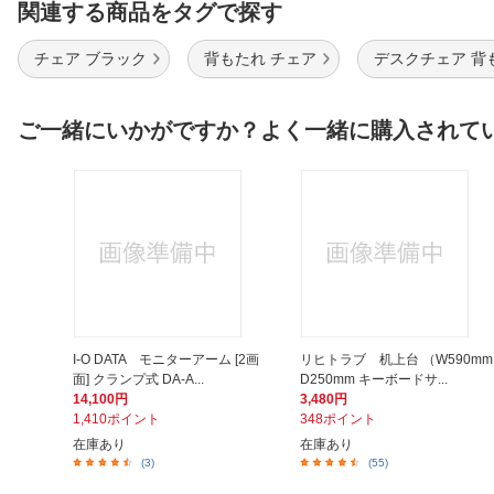
関連する商品をタグで探す
チェア ブラック
背もたれ チェア
デスクチェア 背
ご一緒にいかがですか？よく一緒に購入されて
I-O DATA モニターアーム [2画
リヒトラブ 机上台 （W590mm
面] クランプ式 DA-A...
D250mm キーボードサ...
14,100円
3,480円
1,410ポイント
348ポイント
在庫あり
在庫あり
(3)
(55)