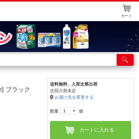
カート
店舗サービス
ット取り置き
イントカードWEB登録
送料無料、
入荷次第出荷
m] ブラック
次回入荷未定
舗情報・店舗一覧
お届け先を変更する
取り寄せ品入荷状況照会
数量
個
カートに入れる