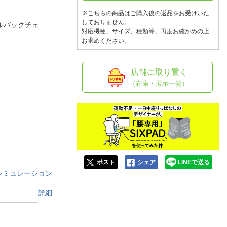
人窓口
※こちらの商品はご購入後の返品をお受けいた
R情報
しておりません。
ルバックチェ
対応機種、サイズ、種類等、再度お確かめの上
お求めください。
店舗に取り置く
nglish / 中文
（在庫・展示一覧）
ポスト
シェア
LINEで送る
シミュレーション
詳細