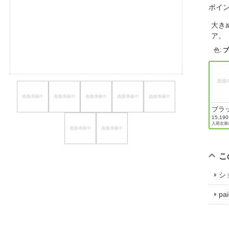
ポイ
ほしいもの
大き
お知らせ
ア
色
:
ブラ
15,19
入荷次第
こ
シ
p