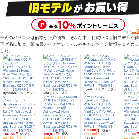
最近のパソコンは価格が上昇傾向。そんな中、お買い得な旧モデルや値
下げ品に加え、販売員のイチオシモデルやキャンペーン情報をまとめま
した。
dynabook｜ダイナブッ
dynabook｜ダイナブッ
MSI｜エムエスアイ
ク
ASUS｜
ク
ノートパソコン Modern
ノートパソコン
ノートパ
ノートパソコン
15 F13M プラチナグレ
dynabook ブラック
Vivobook
dynabook C6 アッシュ
イ Modern-15-F1MG-
P1A7ZZEB [16.0型
スブラック 
シルバー P2C6YBES
5339JP [15.6型
/Windows11 Home
R5BIC202
[16.0型 /Windows11
/Windows11 Home
/intel Core i7 /メモリ：
/Windows
Home /intel Core i5 /メ
/intel Core 5 /メモリ：
16GB /SSD：512GB
/AMD Ryz
モリ：16GB /SSD：
32GB /SSD：512GB
/Office Home and
リ：16GB
256GB /Office Home
/Office Home and
Business /2025年12月
512GB /Of
and Business /2025年
Business /2025年9月モ
モデル] 【在庫限り】
and Busi
春モデル] 【在庫限り】
デル] 【在庫限り】
159,800円
（税込）
月モデル]
154,800円
（税込）
159,800円
（税込）
15,980ポイント
119,800
15,480ポイント
15,980ポイント
（10%）
11,980