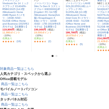
ノートパソコン
パン
NEC｜エヌイーシー
Vivobook Go 14 ミック
ノートパソコン Yoga
ノートパソコン LAVIE
NEC｜エ
スブラック E1404FA-
Slim 7x Gen 9 コズミッ
SOL(S1355/LAB) ムー
ノートパソコ
R5BIC2025 [14.0型
クブルー 83ED000QJP
ンブラック PC-
N16(N16
/Windows11 Home
[Copilot+ PC /14.5型
S1355LAB [13.3型
ーブルー P
/AMD Ryzen 5 /メモ
/Windows11 Home(Arm
/Windows11 Home
N1675LAL
リ：16GB /SSD：
版) /Snapdragon X
/intel Core i5 /メモリ：
/Windows
512GB /Office Home
Elite /メモリ：32GB
16GB /SSD：512GB
/AMD Ryz
and Business /2025年2
/SSD：1TB /2024年6月
/Office Home and
リ：16GB
月モデル] 【在庫限り】
モデル] 【在庫限り】
Business /2025年秋冬
512GB /M
119,800円
（税込）
190,000円
（税込）
モデル] 【在庫限り】
or Offic
11,980ポイント
19,000ポイント
186,780円
（税込）
/2026年
（10%）
（10%）
18,678ポイント
庫限り】
在庫あり
在庫あり
（10%）
214,280
(16)
(2)
在庫あり
21,428
(5)
（10%）
在庫あり
対象商品一覧はこちら
人気カテゴリ・スペックから選ぶ
Office搭載モデル
商品一覧はこちら
モバイルノートパソコン
商品一覧はこちら
タッチパネル対応
商品一覧はこちら