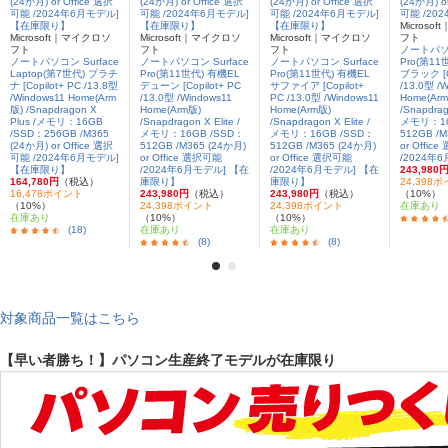
Microso
Microsoft｜マイクロソ
Microsoft｜マイクロソ
Microsoft｜マイクロソ
フト
フト
フト
フト
ノートパソコ
ノートパソコン Surface
ノートパソコン Surface
ノートパソコン Surface
Pro(第11
Laptop(第7世代) プラチ
Pro(第11世代) 有機EL
Pro(第11世代) 有機EL
ブラック [Co
ナ [Copilot+ PC /13.8型
デューン [Copilot+ PC
サファイア [Copilot+
/13.0型 /
/Windows11 Home(Arm
/13.0型 /Windows11
PC /13.0型 /Windows11
Home(Ar
版) /Snapdragon X
Home(Arm版)
Home(Arm版)
/Snapdrago
Plus /メモリ：16GB
/Snapdragon X Elite /
/Snapdragon X Elite /
メモリ：16
/SSD：256GB /M365
メモリ：16GB /SSD：
メモリ：16GB /SSD：
512GB /M
(24か月) or Office 選択
512GB /M365 (24か月)
512GB /M365 (24か月)
or Offic
可能 /2024年6月モデル]
or Office 選択可能
or Office 選択可能
/2024年
【在庫限り】
/2024年6月モデル] 【在
/2024年6月モデル] 【在
243,980
164,780円
（税込）
庫限り】
庫限り】
24,398
16,478ポイント
243,980円
（税込）
243,980円
（税込）
（10%）
（10%）
24,398ポイント
24,398ポイント
在庫あり
在庫あり
（10%）
（10%）
(18)
在庫あり
在庫あり
(8)
(8)
対象商品一覧はこちら
【早い者勝ち！】パソコン生産終了モデルが在庫限り