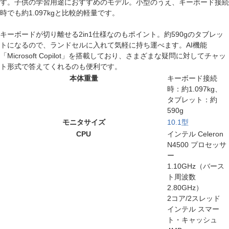
す。子供の学習用途におすすめのモデル。小型のうえ、キーボード接続
時でも約1.097kgと比較的軽量です。
キーボードが切り離せる2in1仕様なのもポイント。約590gのタブレッ
トになるので、ランドセルに入れて気軽に持ち運べます。AI機能
「Microsoft Copilot」を搭載しており、さまざまな疑問に対してチャッ
ト形式で答えてくれるのも便利です。
本体重量
キーボード接続
時：約1.097kg、
タブレット：約
590g
モニタサイズ
10.1型
CPU
インテル Celeron
N4500 プロセッサ
ー
1.10GHz（バース
ト周波数
2.80GHz）
2コア/2スレッド
インテル スマー
ト・キャッシュ