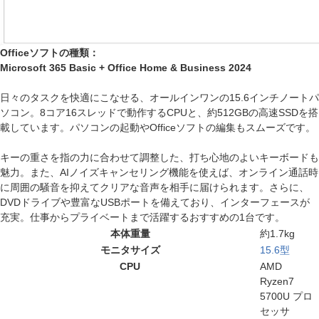
Officeソフトの種類：
Microsoft 365 Basic + Office Home & Business 2024
日々のタスクを快適にこなせる、オールインワンの15.6インチノートパ
ソコン。8コア16スレッドで動作するCPUと、約512GBの高速SSDを搭
載しています。パソコンの起動やOfficeソフトの編集もスムーズです。
キーの重さを指の力に合わせて調整した、打ち心地のよいキーボードも
魅力。また、AIノイズキャンセリング機能を使えば、オンライン通話時
に周囲の騒音を抑えてクリアな音声を相手に届けられます。さらに、
DVDドライブや豊富なUSBポートを備えており、インターフェースが
充実。仕事からプライベートまで活躍するおすすめの1台です。
本体重量
約1.7kg
モニタサイズ
15.6型
CPU
AMD
Ryzen7
5700U プロ
セッサ