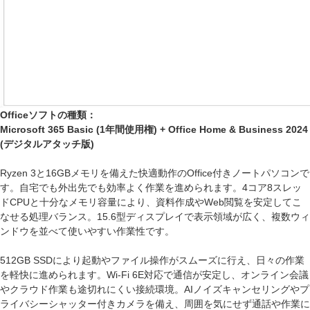
Officeソフトの種類：
Microsoft 365 Basic (1年間使用権) + Office Home & Business 2024
(デジタルアタッチ版)
Ryzen 3と16GBメモリを備えた快適動作のOffice付きノートパソコンで
す。自宅でも外出先でも効率よく作業を進められます。4コア8スレッ
ドCPUと十分なメモリ容量により、資料作成やWeb閲覧を安定してこ
なせる処理バランス。15.6型ディスプレイで表示領域が広く、複数ウィ
ンドウを並べて使いやすい作業性です。
512GB SSDにより起動やファイル操作がスムーズに行え、日々の作業
を軽快に進められます。Wi-Fi 6E対応で通信が安定し、オンライン会議
やクラウド作業も途切れにくい接続環境。AIノイズキャンセリングやプ
ライバシーシャッター付きカメラを備え、周囲を気にせず通話や作業に