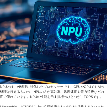
NPUとは、AI処理に特化したプロセッサーです。CPUやGPUでもAIの
処理は行えるものの、NPUの方が高効率。処理速度や電力消費などの
面で優れています。NPUの性能を示す指標のひとつが、TOPSです。
Microsoftは、40TOPS以上の処理性能をもつNPUを搭載するといった