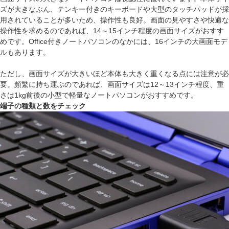
ズが大きなぶん、テンキー付きのキーボードや大型のタッチパッドが採
用されていることが多いため、操作性も良好。画面の見やすさや快適な
操作性を求めるのであれば、14～15インチ程度の画面サイズがおすす
めです。Office付きノートパソコンのなかには、16インチの大画面モデ
ルもあります。
ただし、画面サイズが大きいほど本体も大きく重くなる点には注意が必
要。頻繁に持ち運ぶのであれば、画面サイズは12～13インチ程度、重
さは1kg前後の小型で軽量なノートパソコンがおすすめです。
端子の種類と数をチェック