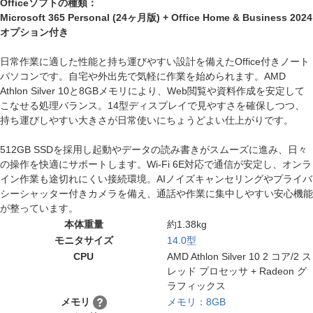
Officeソフトの種類：
Microsoft 365 Personal (24ヶ月版) + Office Home & Business 2024
オプション付き
日常作業に適した性能と持ち運びやすい設計を備えたOffice付きノート
パソコンです。自宅や外出先で気軽に作業を始められます。AMD
Athlon Silver 10と8GBメモリにより、Web閲覧や資料作成を安定して
こなせる処理バランス。14型ディスプレイで見やすさを確保しつつ、
持ち運びしやすい大きさが日常使いにちょうどよい仕上がりです。
512GB SSDを採用し起動やデータの読み書きがスムーズに進み、日々
の操作を快適にサポートします。Wi-Fi 6E対応で通信が安定し、オンラ
イン作業も途切れにくい接続環境。AIノイズキャンセリングやプライバ
シーシャッター付きカメラを備え、通話や作業に集中しやすい安心機能
が整っています。
本体重量
約1.38kg
モニタサイズ
14.0型
CPU
AMD Athlon Silver 10 2 コア/2 ス
レッド プロセッサ + Radeon グ
ラフィックス
メモリ
メモリ：8GB