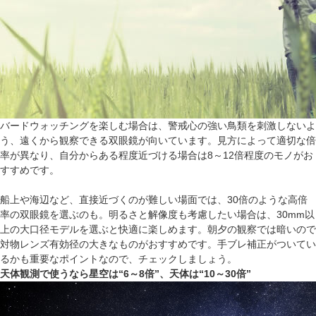
バードウォッチングを楽しむ場合は、警戒心の強い鳥類を刺激しないよ
う、遠くから観察できる双眼鏡が向いています。見方によって適切な倍
率が異なり、自分からある程度近づける場合は8～12倍程度のモノがお
すすめです。
船上や海辺など、直接近づくのが難しい場面では、30倍のような高倍
率の双眼鏡を選ぶのも。明るさと解像度も考慮したい場合は、30mm以
上の大口径モデルを選ぶと快適に楽しめます。朝夕の観察では暗いので
対物レンズ有効径の大きなものがおすすめです。手ブレ補正がついてい
るかも重要なポイントなので、チェックしましょう。
天体観測で使うなら星空は“6～8倍”、天体は“10～30倍”