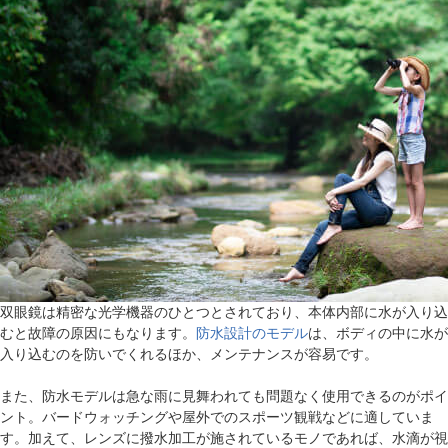
双眼鏡は精密な光学機器のひとつとされており、本体内部に水が入り込
むと故障の原因にもなります。
防水設計のモデル
は、ボディの中に水が
入り込むのを防いでくれるほか、メンテナンスが容易です。
また、防水モデルは急な雨に見舞われても問題なく使用できるのがポイ
ント。バードウォッチングや屋外でのスポーツ観戦などに適していま
す。加えて、レンズに撥水加工が施されているモノであれば、水滴が視