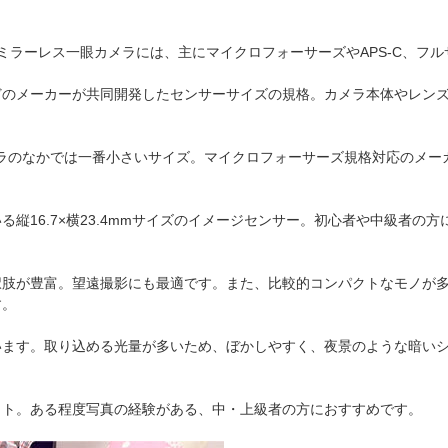
。ミラーレス一眼カメラには、主にマイクロフォーサーズやAPS-C、フ
どのメーカーが共同開発したセンサーサイズの規格。カメラ本体やレン
のカメラのなかでは一番小さいサイズ。マイクロフォーサーズ規格対応のメ
縦16.7×横23.4mmサイズのイメージセンサー。初心者や中級者の
択肢が豊富。望遠撮影にも最適です。また、比較的コンパクトなモノが
す。
います。取り込める光量が多いため、ぼかしやすく、夜景のような暗い
ット。ある程度写真の経験がある、中・上級者の方におすすめです。