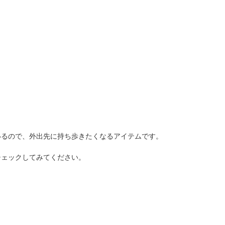
人窓口
R情報
nglish / 中文
いるので、外出先に持ち歩きたくなるアイテムです。
チェックしてみてください。