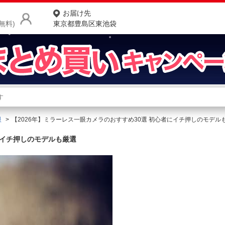
お届け先
無料)
東京都豊島区東池袋
商品をさがす
ランキングからさがす
ネ
眼
【2026年】ミラーレス一眼カメラのおすすめ30選 初心者にイチ押しのモデル
カテゴリ一覧からさがす
ポ
にイチ押しのモデルも厳選
店
お
お客様サポート
ご利用ガイド