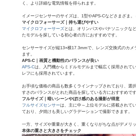
く、より詳細な電気情報を得られます。
イメージセンサーのサイズは、1型やAPS-Cなどさまざま
マイクロフォーサーズ｜持ち運びやすい
マイクロフォーサーズ
とは、オリンパスやパナソニックな
たモデルを探している初心者の方におすすめです。
センサーサイズが縦13×横17.3mmで、レンズ交換式
ます。
APS-C｜画質と機動性のバランスが良い
APS-C
は、入門機からミドルモデルまで幅広く採用されている
レフにも採用されています。
お手頃な価格の商品も数多くラインナップされており、選
すさのバランスがとれた商品を探している方におすすめで
フルサイズ｜暗いシーンやぼけ感のある撮影が得意
フルサイズセンサー
は、主に中～上位モデルに搭載されて
ており、夕焼けも美しいグラデーションで撮影できます。
一方、サイズや重量が大きく、重くなりがちな点がデメリ
本体の重さと大きさをチェック