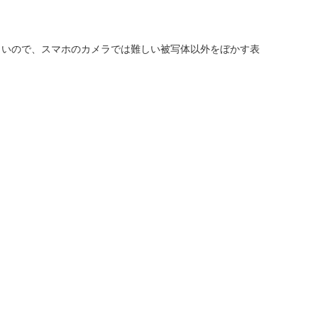
きいので、スマホのカメラでは難しい被写体以外をぼかす表
。