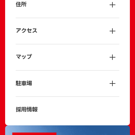
03-5951-1111（9:30～22:00）
住所
▼ 長期保証出張修理受付窓口
〒171-0021
0570-00-1991（9:00～19:00）
東京都豊島区西池袋3-28-13
アクセス
長期保証出張修理専用web受付フォームはこち
らから
池袋駅C4出口直結。各改札口から外に出ずにア
クセスできます。
マップ
▼ ビックカメラ配送窓口
JR各線（山手線・埼京線・湘南新宿ライン）、
050-3146-5785（9:00～21:00）
東京メトロ各線（丸ノ内線・有楽町線・副都心
▼ ポイントサービスセンター
線）、東武東上線、西武池袋線の8路線が地下
駐車場
050-3146-7031（10:00～21:00）
通路でつながっており、雨の日でも濡れずにお
越しいただけます。
・
タイムズ池袋東口公共地下駐車場
また、東武百貨店、西武百貨店、ルミネ、パル
・
東京芸術劇場駐車場
採用情報
コ、エソラ、エチカなどの商業施設にも地下通
・
池袋西口都市計画公共地下駐車場
路で直結しています。
※2輪車は対象外となります。