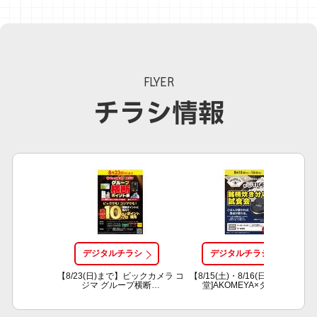
FLYER
チラシ情報
【8/23(日)まで】ビックカメラ コ
【8/15(土)・8/16(日)】[2F試食
ジマ グループ横断…
堂]AKOMEYA×タイガ…