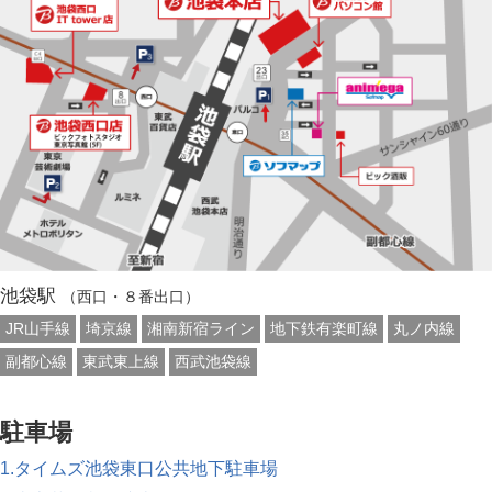
池袋駅
（西口・８番出口）
JR山手線
埼京線
湘南新宿ライン
地下鉄有楽町線
丸ノ内線
副都心線
東武東上線
西武池袋線
駐車場
1.タイムズ池袋東口公共地下駐車場