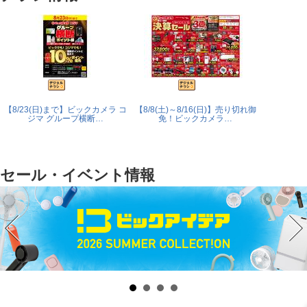
【8/23(日)まで】ビックカメラ コ
【8/8(土)～8/16(日)】売り切れ御
東京都にお
ジマ グループ横断…
免！ビックカメラ…
ゼロ
セール・イベント情報