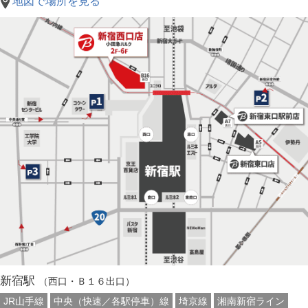
地図で場所を見る
新宿駅
（西口・Ｂ１６出口）
JR山手線
中央（快速／各駅停車）線
埼京線
湘南新宿ライン