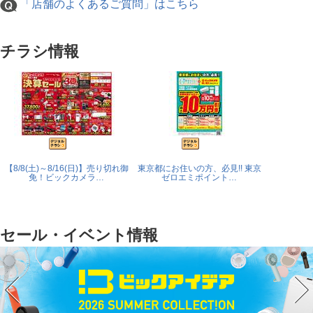
「店舗のよくあるご質問」はこちら
チラシ情報
【8/8(土)～8/16(日)】売り切れ御
東京都にお住いの方、必見!! 東京
【8/31(
免！ビックカメラ…
ゼロエミポイント…
ウル_
セール・イベント情報