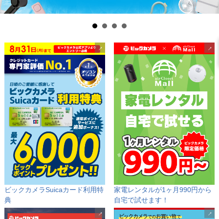
ビックカメラSuicaカード利用特
家電レンタルが1ヶ月990円から
典
自宅で試せます！