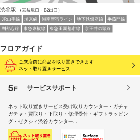
渋谷駅
（宮益坂口・B2出口）
JR山手線
埼京線
湘南新宿ライン
地下鉄銀座線
半蔵門線
副都心線
東急東横線
東急田園都市線
京王井の頭線
フロアガイド
ご来店前に商品を取り置きできます
ネット取り置きサービス
5
サービスサポート
F
ネット取り置きサービス受け取りカウンター・
ガチャ
ガチャ・買取り・下取り・修理受付・ギフトラッピン
グ・ゼクシィ渋谷カウンター...