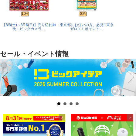
【8/8(土)～8/16(日)】売り切れ御
東京都にお住いの方、必見!! 東京
【8/31(
免！ビックカメラ…
ゼロエミポイント…
ウル_
セール・イベント情報