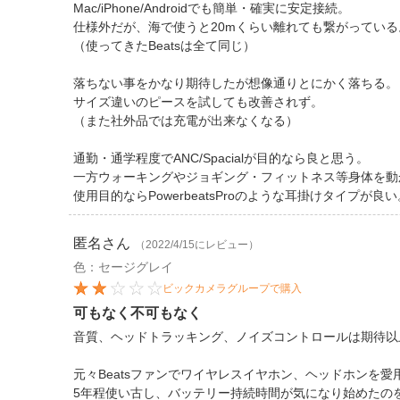
Mac/iPhone/Androidでも簡単・確実に安定接続。
仕様外だが、海で使うと20mくらい離れても繋がっている
（使ってきたBeatsは全て同じ）
落ちない事をかなり期待したが想像通りとにかく落ちる。
サイズ違いのピースを試しても改善されず。
（また社外品では充電が出来なくなる）
通勤・通学程度でANC/Spacialが目的なら良と思う。
一方ウォーキングやジョギング・フィットネス等身体を動
使用目的ならPowerbeatsProのような耳掛けタイプが良い
匿名
さん
（2022/4/15にレビュー）
色：セージグレイ
ビックカメラグループで購入
可もなく不可もなく
音質、ヘッドトラッキング、ノイズコントロールは期待以
元々Beatsファンでワイヤレスイヤホン、ヘッドホンを愛
5年程使い古し、バッテリー持続時間が気になり始めたの