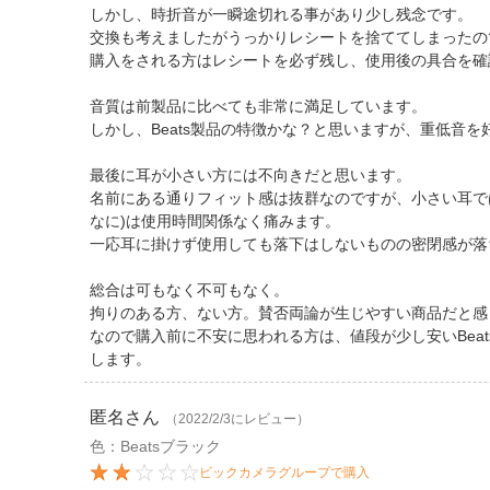
しかし、時折音が一瞬途切れる事があり少し残念です。
交換も考えましたがうっかりレシートを捨ててしまったの
購入をされる方はレシートを必ず残し、使用後の具合を確
音質は前製品に比べても非常に満足しています。
しかし、Beats製品の特徴かな？と思いますが、重低音
最後に耳が小さい方には不向きだと思います。
名前にある通りフィット感は抜群なのですが、小さい耳で
なに)は使用時間関係なく痛みます。
一応耳に掛けず使用しても落下はしないものの密閉感が落
総合は可もなく不可もなく。
拘りのある方、ない方。賛否両論が生じやすい商品だと感
なので購入前に不安に思われる方は、値段が少し安いBeats
します。
匿名
さん
（2022/2/3にレビュー）
色：Beatsブラック
ビックカメラグループで購入