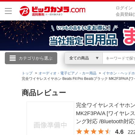
ログイン
会員登録(
こんにちは
カテゴリから選ぶ
全ての商品
ログイン
トップ
オーディオ・電子ピアノ・カー用品
イヤホン・ヘッドホ
完全ワイヤレスイヤホン Beats Fit Pro Beatsブラック MK2F3PA
新規会員登録
商品レビュー
完全ワイヤレスイヤホン Bea
会員メニュー
MK2F3PA/A [ワイヤ
お買いもの履歴
ング対応 /Bluetooth対応
閲覧履歴
4.6
2