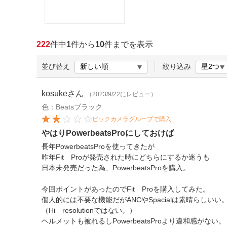
ほしいもの
お知らせ
222
件中
1
件から
10
件までを表示
並び替え
絞り込み
kosuke
さん
（2023/9/22にレビュー）
色：Beatsブラック
ビックカメラグループで購入
やはりPowerbeatsProにしておけば
長年PowerbeatsProを使ってきたが
昨年Fit Proが発売された時にどちらにするか迷うも
日本未発売だった為、PowerbeatsProを購入。
今回ポイントがあったのでFit Proを購入してみた。
個人的には不要な機能だがANCやSpacialは素晴らしいい
（Hi resolutionではない。）
ヘルメットも被れるしPowerbeatsProより違和感がない。