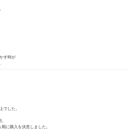
。
かす時が
。
上でした。
用。
を期に購入を決意しました。