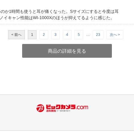
わないのか1時間も使うと耳が痛くなった。Sサイズにすると今度は耳
イキャン性能はWI-1000Xのほうが抑えてるように感じた。
< 前へ
1
2
3
4
5
…
23
次へ >
商品の詳細を見る