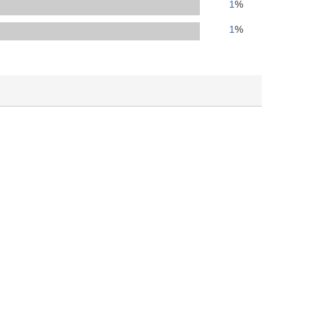
人窓口
1
%
R情報
1
%
nglish / 中文