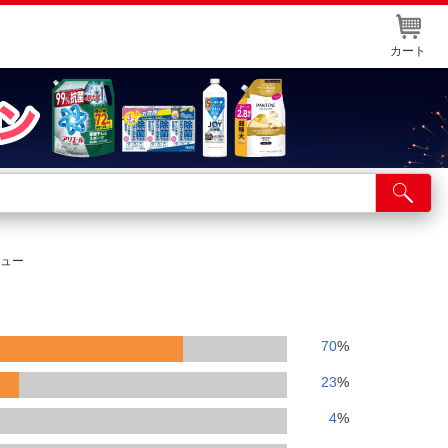
カート
店舗サービス
ット取り置き
イントカードWEB登録
ビュー
舗情報・店舗一覧
取り寄せ品入荷状況照会
70
%
23
%
4
%