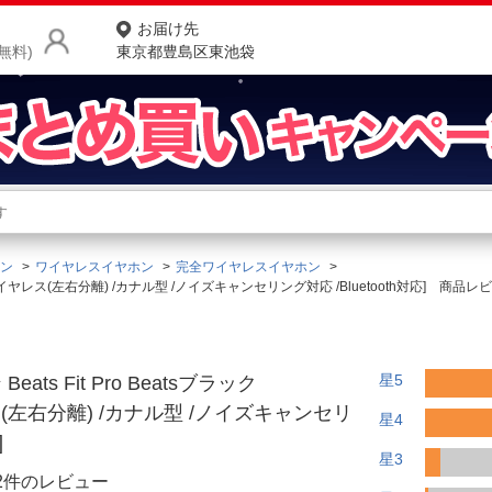
お届け先
無料)
東京都豊島区東池袋
商品をさがす
ランキングからさがす
ネ
ン
ワイヤレスイヤホン
完全ワイヤレスイヤホン
カテゴリ一覧からさがす
ポ
/A [ワイヤレス(左右分離) /カナル型 /ノイズキャンセリング対応 /Bluetooth対応] 商品レ
店
お
星5
ts Fit Pro Beatsブラック
お客様サポート
レス(左右分離) /カナル型 /ノイズキャンセリ
星4
]
星3
ご利用ガイド
22件のレビュー