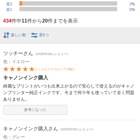
星2
3
%
星1
0
%
434
件中
11
件から
20
件までを表示
新しい順
星5つ
ツッチー
さん
（2026/5/18にレビュー）
色：イエロー
ビックカメラグループで購入
キャノンインク購入
綺麗なプリントがいつも出来上がるので安心して使えるのがキャノ
ンプリンター純正インクです。今まで何十年も使っていて全く問題
ありません。
参考になった
キャノンインク購入
さん
（2026/5/18にレビュー）
色：グレー