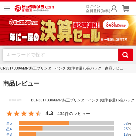
ログイン
会員登録(無料)
BCI-331+330/6MP 純正プリンターインク (標準容量) 6色パック 商品レビュー
商品レビュー
BCI-331+330/6MP 純正プリンターインク (標準容量) 6色パック
4.3
434件のレビュー
星5
53
%
星4
25
%
星3
18
%